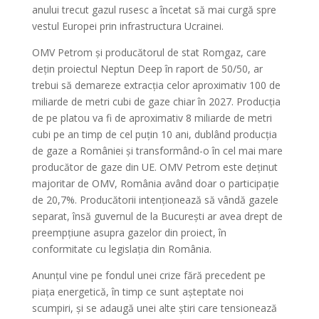
anului trecut gazul rusesc a încetat să mai curgă spre
vestul Europei prin infrastructura Ucrainei.
OMV Petrom și producătorul de stat Romgaz, care
dețin proiectul Neptun Deep în raport de 50/50, ar
trebui să demareze extracția celor aproximativ 100 de
miliarde de metri cubi de gaze chiar în 2027. Producția
de pe platou va fi de aproximativ 8 miliarde de metri
cubi pe an timp de cel puțin 10 ani, dublând producția
de gaze a României și transformând-o în cel mai mare
producător de gaze din UE. OMV Petrom este deținut
majoritar de OMV, România având doar o participație
de 20,7%. Producătorii intenționează să vândă gazele
separat, însă guvernul de la București ar avea drept de
preempțiune asupra gazelor din proiect, în
conformitate cu legislația din România.
Anunțul vine pe fondul unei crize fără precedent pe
piața energetică, în timp ce sunt așteptate noi
scumpiri, și se adaugă unei alte știri care tensionează