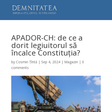
APADOR-CH: de ce a
dorit legiuitorul să
încalce Constituția?
by
Cosmin Țîntă
|
Sep 4, 2024
|
Magazin
|
0
comments