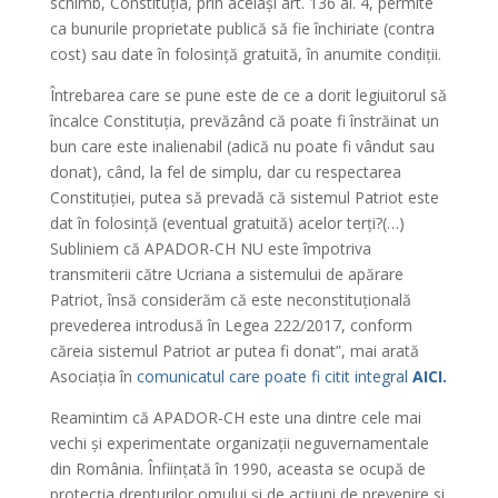
schimb, Constituția, prin același art. 136 al. 4, permite
ca bunurile proprietate publică să fie închiriate (contra
cost) sau date în folosință gratuită, în anumite condiții.
Întrebarea care se pune este de ce a dorit legiuitorul să
încalce Constituția, prevăzând că poate fi înstrăinat un
bun care este inalienabil (adică nu poate fi vândut sau
donat), când, la fel de simplu, dar cu respectarea
Constituției, putea să prevadă că sistemul Patriot este
dat în folosință (eventual gratuită) acelor terți?(…)
Subliniem că APADOR-CH NU este împotriva
transmiterii către Ucriana a sistemului de apărare
Patriot, însă considerăm că este neconstituțională
prevederea introdusă în Legea 222/2017, conform
căreia sistemul Patriot ar putea fi donat”, mai arată
Asociația în
comunicatul care poate fi citit integral
AICI.
Reamintim că APADOR-CH este una dintre cele mai
vechi și experimentate organizații neguvernamentale
din România. Înființată în 1990, aceasta se ocupă de
protecția drepturilor omului și de acțiuni de prevenire si