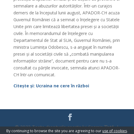
semnalare a abuzurilor autorităților. Într-un curajos
demers de la începutul lunii august, APADOR-CH acuza
Guvernul României că a semnat o înțelegere cu Statele
Unite prin care limitează libertatea presei și a societății
civile. În memorandumul de înțelegere cu
Departamentul de Stat al SUA, Guvernul României, prin
ministra Luminița Odobescu, s-a angajat în numele
presei și al societății civile să „combată manipularea
informațiilor străine”, document pentru care nu s-a
consultat cu părțile invocate, semnala atunci APADOR-
CH într-un comunicat.
Citește și: Ucraina ne cere în război
© 2023 Toate drepturile aparțin lui Cosmin Țîntă |
By continuing to browse the site you are agreeing to our
use of cookies
.
WebDesign
Promo Zone