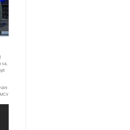
t
a sa,
opt
nării
, MCV