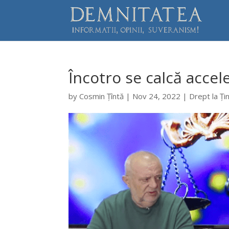
Încotro se calcă accele
by
Cosmin Țîntă
|
Nov 24, 2022
|
Drept la Ți