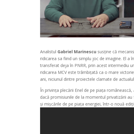
Analistul
Gabriel Marinescu
susține că mecanism
ridicarea sa fiind un simplu joc de imagine. El a
transferat deja în PNRR, prin acest intermediu ur
ridicarea MCV este trâmbițată ca o mare victorie 
ani, niciunul dintre proiectele clamate de actualul
În privința plecării Enel de pe piața românească, 
dacă promisiunile de la momentul privatizării au 
și mișcările de pe piața energiei, într-o nouă ediț