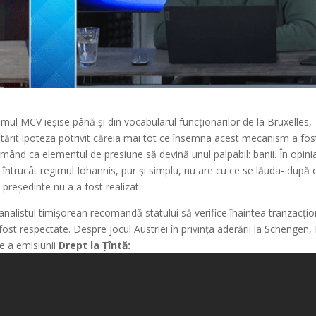
ul MCV ieșise până și din vocabularul funcționarilor de la Bruxelles,
 întărit ipoteza potrivit căreia mai tot ce însemna acest mecanism a fos
mând ca elementul de presiune să devină unul palpabil: banii. În opini
întrucât regimul Iohannis, pur și simplu, nu are cu ce se lăuda- după 
 președinte nu a a fost realizat.
analistul timișorean recomandă statului să verifice înaintea tranzacțio
fost respectate. Despre jocul Austriei în privința aderării la Schengen
ie a emisiunii
Drept la Țîntă: