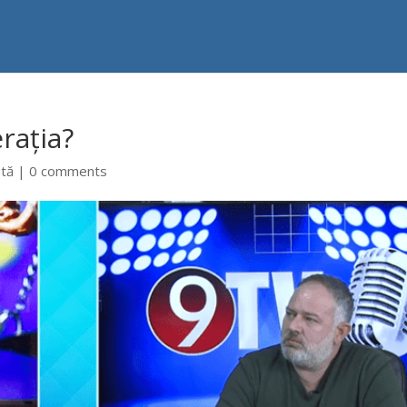
rația?
ntă
|
0 comments