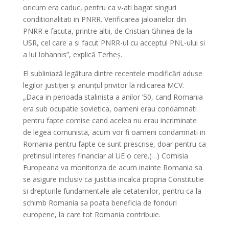
oricum era caduc, pentru ca v-ati bagat singuri
conditionalitati in PNRR. Verificarea jaloanelor din
PNRR e facuta, printre altii, de Cristian Ghinea de la
USR, cel care a si facut PNRR-ul cu acceptul PNL-ului si
a lui Iohannis”, explică Terheș.
El subliniază legătura dintre recentele modificări aduse
legilor justiției și anunțul privitor la ridicarea MCV.
„Daca in perioada stalinista a anilor ’50, cand Romania
era sub ocupatie sovietica, oameni erau condamnati
pentru fapte comise cand acelea nu erau incriminate
de legea comunista, acum vor fi oameni condamnati in
Romania pentru fapte ce sunt prescrise, doar pentru ca
pretinsul interes financiar al UE o cere.(…) Comisia
Europeana va monitoriza de acum inainte Romania sa
se asigure inclusiv ca justitia incalca propria Constitutie
si drepturile fundamentale ale cetatenilor, pentru ca la
schimb Romania sa poata beneficia de fonduri
europene, la care tot Romania contribuie.