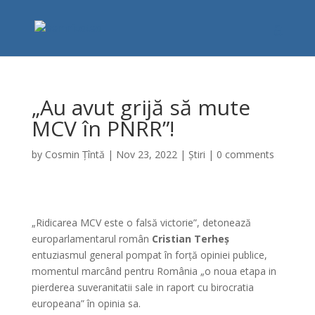
„Au avut grijă să mute
MCV în PNRR”!
by
Cosmin Țîntă
|
Nov 23, 2022
|
Știri
|
0 comments
„Ridicarea MCV este o falsă victorie”, detonează
europarlamentarul român
Cristian Terheș
entuziasmul general pompat în forță opiniei publice,
momentul marcând pentru România „o noua etapa in
pierderea suveranitatii sale in raport cu birocratia
europeana” în opinia sa.