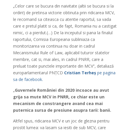
„Celor care se bucura din naivitate (altii se bucura si la
ordin!) de pretinsa victorie obtinuta prin ridicarea MCV,
le recomand sa citeasca cu atentie raportul, sa vada
care e pretul platit si ca, de fapt, Romania nu a castigat
nimic, ci a pierdut.(…) De la inceputul si pana la finalul
raportului, Comisia Europeana subliniaza ca
monitorizarea va continua nu doar in cadrul
Mecanismului Rule of Law, aplicabil tuturor statelor
membre, cat si, mai ales, in cadrul PNRR, care a
preluat toate punctele importante din MCV”, detaliază
europarlamentarul PNȚCD
Cristian Terheș
pe pagina
sa de facebook.
„
Guvernele României din 2020 incoace au avut
grija sa mute MCV in PNRR, ce chiar este un
mecanism de constrangere avand cea mai
puternica sursa de presiune asupra tarii: banii.
Altfel spus, ridicarea MCV e un joc de glezna pentru
prostit lumea: va lasam sa iesiti de sub MCV, care