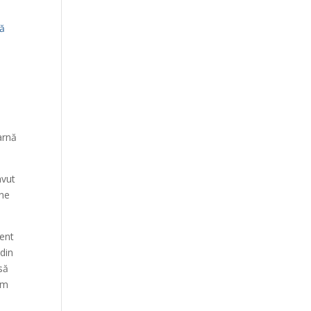
ă
arnă
avut
 ne
ment
 din
să
rm