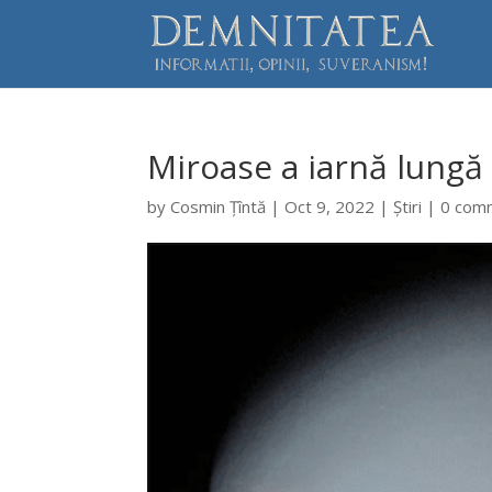
Miroase a iarnă lungă
by
Cosmin Țîntă
|
Oct 9, 2022
|
Știri
|
0 com