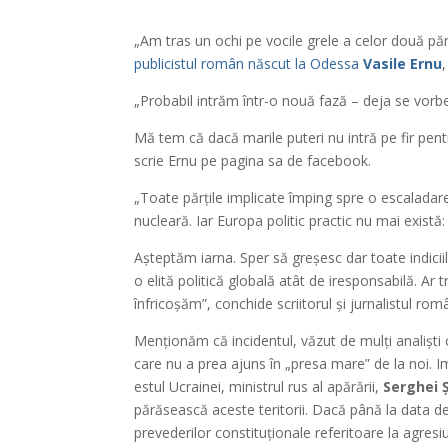
„Am tras un ochi pe vocile grele a celor două părț
publicistul român născut la Odessa
Vasile Ernu
„Probabil intrăm într-o nouă fază – deja se vorb
Mă tem că dacă marile puteri nu intră pe fir pen
scrie Ernu pe pagina sa de facebook.
„Toate părțile implicate împing spre o escalada
nucleară. Iar Europa politic practic nu mai există
Așteptăm iarna. Sper să greșesc dar toate indicii
o elită politică globală atât de iresponsabilă. Ar
înfricoșăm”, conchide scriitorul și jurnalistul ro
Menționăm că incidentul, văzut de mulți analiști 
care nu a prea ajuns în „presa mare” de la noi. I
estul Ucrainei, ministrul rus al apărării,
Serghei 
părăsească aceste teritorii. Dacă până la data d
prevederilor constituționale referitoare la agresiu