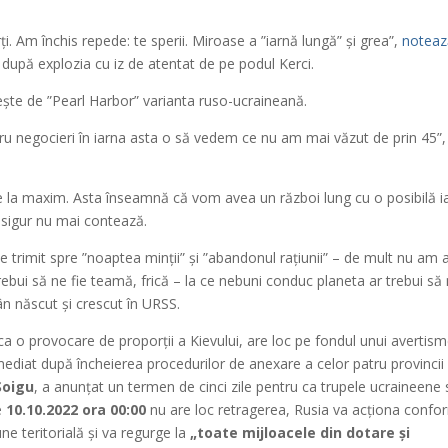
i. Am închis repede: te sperii. Miroase a ”iarnă lungă” și grea”,
noteaz
, după explozia cu iz de atentat de pe podul Kerci.
ește de ”Pearl Harbor” varianta ruso-ucraineană.
tru negocieri în iarna asta o să vedem ce nu am mai văzut de prin 45”,
re la maxim. Asta înseamnă că vom avea un război lung cu o posibilă i
: sigur nu mai contează.
le trimit spre ”noaptea minții” și ”abandonul rațiunii” – de mult nu am 
 trebui să ne fie teamă, frică – la ce nebuni conduc planeta ar trebui să
mân născut și crescut în URSS.
ca o provocare de proporții a Kievului, are loc pe fondul unui avertis
mediat după încheierea procedurilor de anexare a celor patru provincii
Șoigu
, a anunțat un termen de cinci zile pentru ca trupele ucraineene 
e
10.10.2022 ora 00:00
nu are loc retragerea, Rusia va acționa confo
ne teritorială și va regurge la
„toate mijloacele din dotare și