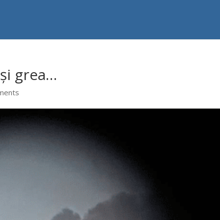
 și grea…
ments