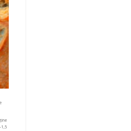
e
ține
-1,5