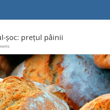
-șoc: prețul pâinii
ments