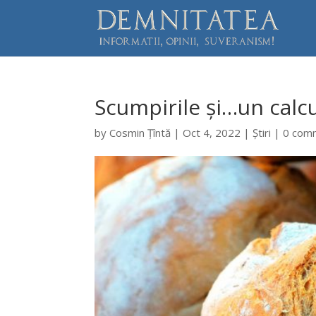
Scumpirile și…un calcul
by
Cosmin Țîntă
|
Oct 4, 2022
|
Știri
|
0 com