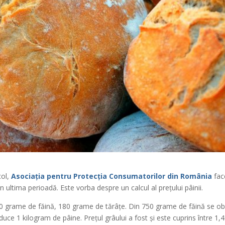
col,
Asociația pentru Protecția Consumatorilor din România
fac
n ultima perioadă. Este vorba despre un calcul al prețului pâinii.
800 grame de făină, 180 grame de tărâțe. Din 750 grame de făină se ob
uce 1 kilogram de pâine. Prețul grâului a fost și este cuprins între 1,4