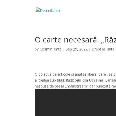
O carte necesară: „Răz
by
Cosmin Țîntă
|
Sep 29, 2022
|
Drept la Țintă
O colecție de articole și analize libere, care „se
al treilea sub titlul:
Războiul din Ucraina
. Lansa
nespuse de presa „mainstream” dar punctate făr