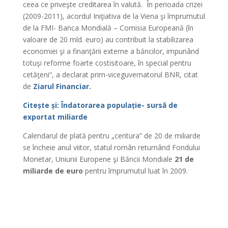
ceea ce priveşte creditarea în valută. În perioada crizei
(2009-2011), acordul Iniţiativa de la Viena şi împrumutul
de la FMI- Banca Mondială – Comisia Europeană (în
valoare de 20 mld. euro) au contribuit la stabilizarea
economiei şi a finanţării externe a băncilor, impunând
totuşi reforme foarte costisitoare, în special pentru
cetăţeni“, a declarat prim-viceguvernatorul BNR, citat
de
Ziarul Financiar.
Citește și: Îndatorarea populație- sursă de
exportat miliarde
Calendarul de plată pentru „centura” de 20 de miliarde
se încheie anul viitor, statul român returnând Fondului
Monetar, Uniunii Europene şi Băncii Mondiale
21 de
miliarde de euro
pentru împrumutul luat în 2009.