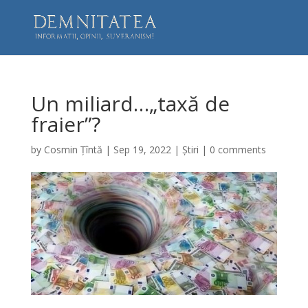
Un miliard…„taxă de
fraier”?
by
Cosmin Țîntă
|
Sep 19, 2022
|
Știri
|
0 comments