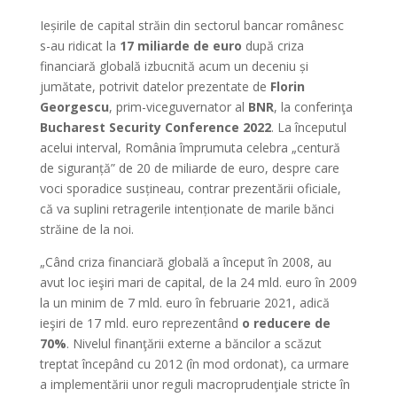
Ieșirile de capital străin din sectorul bancar românesc
s-au ridicat la
17 miliarde de euro
după criza
financiară globală izbucnită acum un deceniu și
jumătate, potrivit datelor prezentate de
Florin
Georgescu
, prim-viceguvernator al
BNR
, la conferinţa
Bucharest Security Conference 2022
. La începutul
acelui interval, România împrumuta celebra „centură
de siguranță” de 20 de miliarde de euro, despre care
voci sporadice susțineau, contrar prezentării oficiale,
că va suplini retragerile intenționate de marile bănci
străine de la noi.
„Când criza financiară globală a început în 2008, au
avut loc ieşiri mari de capital, de la 24 mld. euro în 2009
la un minim de 7 mld. euro în februarie 2021, adică
ieşiri de 17 mld. euro reprezentând
o reducere de
70%
. Nivelul finanţării externe a băncilor a scăzut
treptat începând cu 2012 (în mod ordonat), ca urmare
a implementării unor reguli macroprudenţiale stricte în