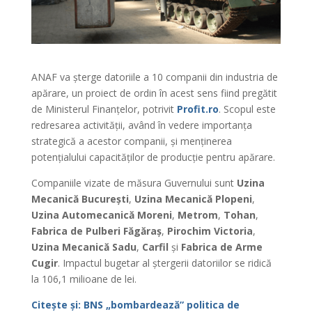
ANAF va șterge datoriile a 10 companii din industria de
apărare, un proiect de ordin în acest sens fiind pregătit
de Ministerul Finanțelor, potrivit
Profit.ro
. Scopul este
redresarea activității, având în vedere importanța
strategică a acestor companii, și menținerea
potențialului capacităților de producție pentru apărare.
Companiile vizate de măsura Guvernului sunt
Uzina
Mecanică București
,
Uzina Mecanică Plopeni
,
Uzina Automecanică Moreni
,
Metrom
,
Tohan
,
Fabrica de Pulberi Făgăraș
,
Pirochim Victoria
,
Uzina Mecanică Sadu
,
Carfil
și
Fabrica de Arme
Cugir
. Impactul bugetar al ștergerii datoriilor se ridică
la 106,1 milioane de lei.
Citește și: BNS „bombardează” politica de