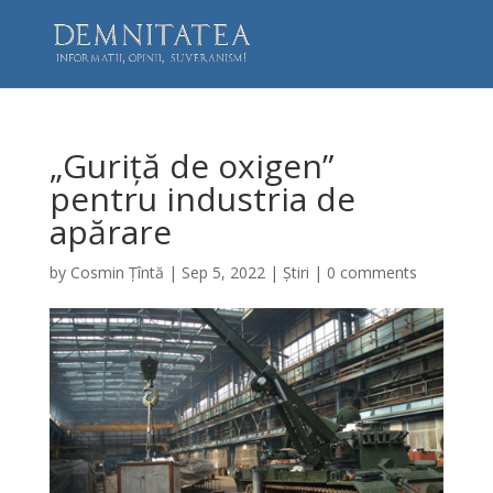
„Guriță de oxigen”
pentru industria de
apărare
by
Cosmin Țîntă
|
Sep 5, 2022
|
Știri
|
0 comments