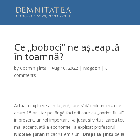
Ce „boboci” ne așteaptă
în toamnă?
by
Cosmin Țîntă
|
Aug 10, 2022
|
Magazin
|
0
comments
Actuala explozie a inflației își are rădăcinile în criza de
acum 15 ani, iar pe lângă factorii care au „aprins fitilul”
în prezent, un rol important l-a jucat și virtualizarea tot
mai accentuată a economiei, a explicat profesorul
Nicolae Țăran
în cadrul emisiunii
Drept la Țîntă
de la