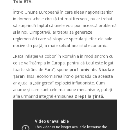
Tele 9TV.
Într-o Uniune Europeană în care ideea naționalizărilor
în domenii-cheie circulă tot mai frecvent, nu ar trebui
să surprindă faptul că unele voci pun această problemă
și la noi. Dimpotrivă, ar trebui să genereze
reglementări care să stopeze specula și efectele sale
nocive din piață, a mai explicat analistul economic.
„Rata inflației va coborî în România în mod sincron cu
ce se va întâmpla în Europa, pentru că Leul este legat
foarte strâns de Euro”, spune
prof. univ. dr. Nicolae
Țăran
. Însă, economisirea într-o perioadă ca aceasta
ar ajuta la „stingerea” exploziei inflaționiste. Cum
anume și care sunt cele mai bune mecanisme, puteți
afla urmărind integral emisiunea
Drept la Țîntă.