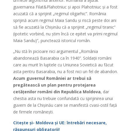
urmeze algoritmul anterior: România a ajutat
guvernarea Filat&Plahotniuc și apoi Plahotniuc și a fost
acuzată că a sprijinit „regimul oligarhic”. România
sprijină acum regimul Maia Sandu și riscă peste doi ani
să fie acuzată la Chișinău că a sprijinit „regimul tiranic”
(ipotetic vorbind, nu știm încă ce epitet va primi regimul
Maia Sandu)”, punctează istoricul român.
„Nu stă în picioare nici argumentul „România
abandonează Basarabia ca în 1940”. Soldații români
care au murit în luptele cu Uniunea Sovietică au făcut
asta pentru Basarabia, nu a fost nici un fel de abandon.
Acum guvernul României ar trebui să
pregătească un plan pentru protejarea
cetățenilor români din Republica Moldova
, dar
chestia asta nu trebuie confundată cu sprijinirea unui
guvern de la Chișinău care se manifestă cvasi-ostil față
de firmele românești.
Citește și- Moldova și UE: întrebări necesare,
răspunsuri obligatorii!