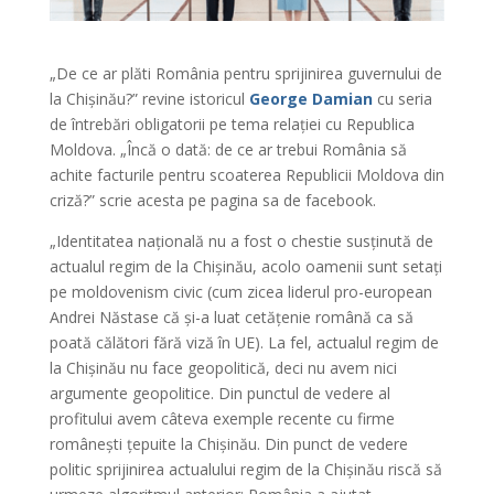
„De ce ar plăti România pentru sprijinirea guvernului de
la Chișinău?” revine istoricul
George Damian
cu seria
de întrebări obligatorii pe tema relației cu Republica
Moldova. „Încă o dată: de ce ar trebui România să
achite facturile pentru scoaterea Republicii Moldova din
criză?” scrie acesta pe pagina sa de facebook.
„Identitatea națională nu a fost o chestie susținută de
actualul regim de la Chișinău, acolo oamenii sunt setați
pe moldovenism civic (cum zicea liderul pro-european
Andrei Năstase că și-a luat cetățenie română ca să
poată călători fără viză în UE). La fel, actualul regim de
la Chișinău nu face geopolitică, deci nu avem nici
argumente geopolitice. Din punctul de vedere al
profitului avem câteva exemple recente cu firme
românești țepuite la Chișinău. Din punct de vedere
politic sprijinirea actualului regim de la Chișinău riscă să