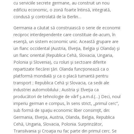
cu serviciile secrete germane, au construit un nou
edificiu economic, o zonă foarte întinsă, integrată,
condusă şi controlată de la Berlin…
Germania a căutat să construiască o serie de economii
reciproc interdependente care constituie de-acum, în
esenţă, un sistem economic unic. Această grupare are
un flanc occidental (Austria, Elveţia, Belgia şi Olanda) şi
un flanc oriental (Republica Cehă, Slovacia, Ungaria,
Polonia şi Slovenia), cu roluri şi sectoare diferite
repartizate fiecărei ţări. Olanda funcţionează ca o
platformă mondială şi ca o placă turnantă pentru
transport ; Republica Cehă şi Slovacia, ca sedii ale
industriei automobilului ; Austria şi Elveţia ca
producători de tehnologie de vârf ş.a.m.d.(…) Deci, noul
imperiu german e compus, în sens strict, „primul cerc”,
sub formă de spaţiu economic liber consimţit, din:
Germania, Elveţia, Austria, Olanda, Belgia, Republica
Cehă, Ungaria, Slovacia, Polonia. Surprinzător,
Transilvania şi Croaţia nu fac parte din primul cerc. Se