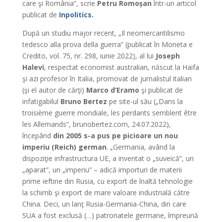
care şi România”, scrie
Petru Romoșan
într-un articol
publicat de
Inpolitics.
După un studiu major recent, „Il neomercantilismo
tedesco alla prova della guerra” (publicat în Moneta e
Credito, vol. 75, nr. 298, iunie 2022), al lui
Joseph
Halevi
, respectat economist australian, născut la Haifa
şi azi profesor în Italia, promovat de jurnalistul italian
(şi el autor de cărţi)
Marco d’Eramo
şi publicat de
infatigabilul
Bruno Bertez
pe site-ul său („Dans la
troisième guerre mondiale, les perdants semblent être
les Allemands”, brunobertez.com, 24.07.2022),
începând
din 2005 s-a pus pe picioare un nou
imperiu (Reich) german
. „Germania, având la
dispoziţie infrastructura UE, a inventat o „suveică”, un
„aparat”, un „imperiu” – adică importuri de materii
prime ieftine din Rusia, cu export de înaltă tehnologie
la schimb şi export de mare valoare industrială către
China. Deci, un lanţ Rusia-Germania-China, din care
SUA a fost exclusă (…) patronatele germane, împreună