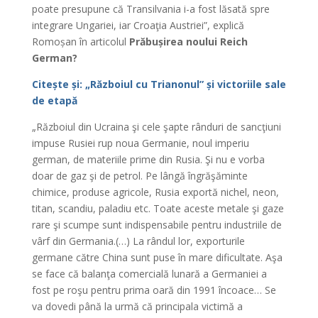
poate presupune că Transilvania i-a fost lăsată spre
integrare Ungariei, iar Croaţia Austriei”, explică
Romoșan în articolul
Prăbușirea noului Reich
German?
Citește și: „Războiul cu Trianonul” și victoriile sale
de etapă
„Războiul din Ucraina şi cele şapte rânduri de sancţiuni
impuse Rusiei rup noua Germanie, noul imperiu
german, de materiile prime din Rusia. Şi nu e vorba
doar de gaz şi de petrol. Pe lângă îngrăşăminte
chimice, produse agricole, Rusia exportă nichel, neon,
titan, scandiu, paladiu etc. Toate aceste metale şi gaze
rare şi scumpe sunt indispensabile pentru industriile de
vârf din Germania.(…) La rândul lor, exporturile
germane către China sunt puse în mare dificultate. Aşa
se face că balanţa comercială lunară a Germaniei a
fost pe roşu pentru prima oară din 1991 încoace… Se
va dovedi până la urmă că principala victimă a