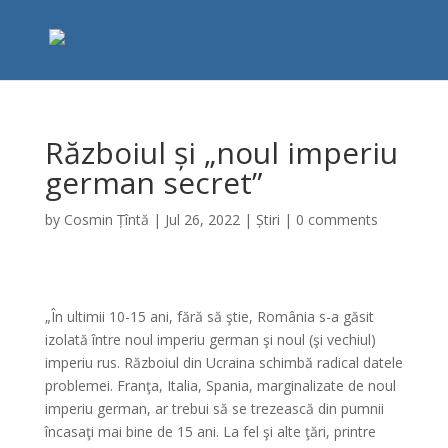
Războiul și „noul imperiu
german secret”
by
Cosmin Țîntă
|
Jul 26, 2022
|
Știri
|
0 comments
„În ultimii 10-15 ani, fără să ştie, România s-a găsit
izolată între noul imperiu german şi noul (şi vechiul)
imperiu rus. Războiul din Ucraina schimbă radical datele
problemei. Franţa, Italia, Spania, marginalizate de noul
imperiu german, ar trebui să se trezească din pumnii
încasaţi mai bine de 15 ani. La fel şi alte ţări, printre