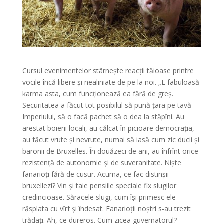
Cursul evenimentelor stârnește reacții tăioase printre
vocile încă libere și nealiniate de pe la noi. „E fabuloasă
karma asta, cum funcționează ea fără de greș.
Securitatea a făcut tot posibilul să pună țara pe tavă
Imperiului, să o facă pachet să o dea la stăpîni. Au
arestat boierii locali, au călcat în picioare democrația,
au făcut vrute și nevrute, numai să iasă cum zic ducii și
baronii de Bruxelles. În douăzeci de ani, au înfrînt orice
rezistență de autonomie și de suveranitate. Niște
fanarioți fără de cusur. Acuma, ce fac distinșii
bruxellezi? Vin și taie pensiile speciale fix slugilor
credincioase. Săracele slugi, cum își primesc ele
răsplata cu vîrf și îndesat. Fanarioții noștri s-au trezit
trădați. Ah, ce dureros. Cum zicea guvernatorul?