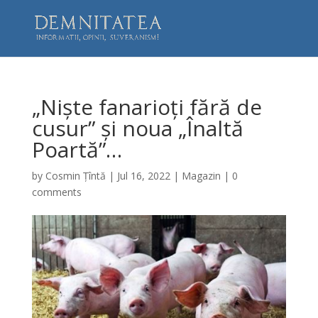
„Niște fanarioți fără de
cusur” și noua „Înaltă
Poartă”…
by
Cosmin Țîntă
|
Jul 16, 2022
|
Magazin
|
0
comments