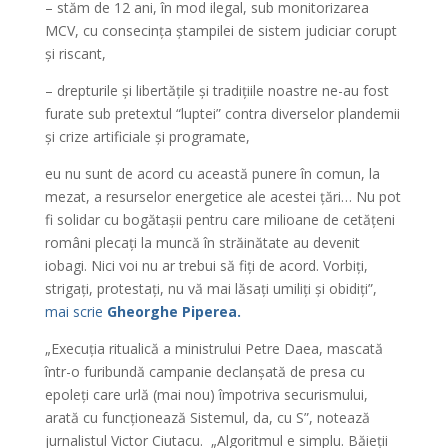
– stăm de 12 ani, în mod ilegal, sub monitorizarea
MCV, cu consecința ștampilei de sistem judiciar corupt
și riscant,
– drepturile și libertățile și tradițiile noastre ne-au fost
furate sub pretextul “luptei” contra diverselor plandemii
și crize artificiale și programate,
eu nu sunt de acord cu această punere în comun, la
mezat, a resurselor energetice ale acestei țări… Nu pot
fi solidar cu bogătașii pentru care milioane de cetățeni
români plecați la muncă în străinătate au devenit
iobagi. Nici voi nu ar trebui să fiți de acord. Vorbiți,
strigați, protestați, nu vă mai lăsați umiliți și obidiți”,
mai scrie
Gheorghe Piperea.
„Execuția ritualică a ministrului Petre Daea, mascată
într-o furibundă campanie declanșată de presa cu
epoleți care urlă (mai nou) împotriva securismului,
arată cu funcționează Sistemul, da, cu S”, notează
jurnalistul Victor Ciutacu. „Algoritmul e simplu. Băieții