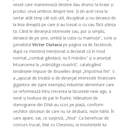
veseli care manevrează destine dau drumu’ la brațe și
produc ceva umbros despre tine. Și țin acel ceva la
sertar atât timp cât ești util, disciplinat și nu deraiezi de
la linia dreaptă pe care ți-au trasat-o cu sau fără știința
ta. Când le deranjezi interesele sau, pur și simplu,
deraiezi de pe șine, umblă la cutia cu maimuțe”, scrie și
jurnalistul
Victor Ciutacu
pe pagina sa de facebook,
după ce ministrul menționat a declarat că în mod
normal „combat gândacii, nu îi mănânc” și a anunțat
întoarcerea la „mămăliga noastră”, catalogând
tendințele impuse de Bruxelles drept „împotriva firii”. S-
a „apucat de treabă și de deranjat interesele financiare
gigantice ale (spre exemplu) industriei alimentare care
se reformează întru trecerea la lăcustele new-age, a
venit și lovitura de par în frunte. Mânuitorii de
stenograme din DNA au scos pe piață, conform
vechilor obiceiuri de care nu se dezbară, niște hârtii. În
care apare, vai, ce surpriză, „finul”. Ca beneficiar de
concurs trucat, blat cu Chesnoiu, la insistențele lui