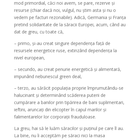
mod primordial, căci noi avem, se pare, rezerve și
resurse (chiar dacă noi, vulgul, nu știm asta și nu o
vedem pe facturi rezonabile). Adică, Germania și Franța
pretind solidaritate de la săracii Europei, acum, când au
dat de greu, cu toate că,
– primo, și-au creat singure dependența față de
resursele energetice ruse, extinzând dependența la
nivel european,
– secundo, au creat penurie energetică și alimentară,
impunând nebunescul green deal,
– terzo, au sărăcit populația proprie împrumutându-se
halucinant și determinând scăderea puterii de
cumpărare a banilor prin tipărirea de bani suplimentari,
ieftini, aruncați din elicopter în capul marilor și
falimentarelor lor corporații frauduloase.
La greu, hai să le luăm săracilor și puținul pe care îl au.
La bine, nu îi acceptăm pe săraci nici la masa