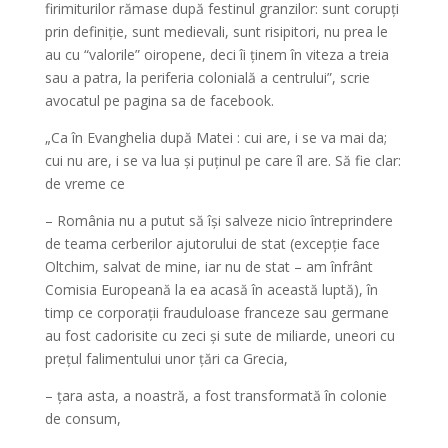
firimiturilor rămase după festinul granzilor: sunt corupți
prin definiție, sunt medievali, sunt risipitori, nu prea le
au cu “valorile” oiropene, deci îi ținem în viteza a treia
sau a patra, la periferia colonială a centrului”, scrie
avocatul pe pagina sa de facebook.
„Ca în Evanghelia după Matei : cui are, i se va mai da;
cui nu are, i se va lua și puținul pe care îl are. Să fie clar:
de vreme ce
– România nu a putut să își salveze nicio întreprindere
de teama cerberilor ajutorului de stat (excepție face
Oltchim, salvat de mine, iar nu de stat – am înfrânt
Comisia Europeană la ea acasă în această luptă), în
timp ce corporații frauduloase franceze sau germane
au fost cadorisite cu zeci și sute de miliarde, uneori cu
prețul falimentului unor țări ca Grecia,
– țara asta, a noastră, a fost transformată în colonie
de consum,