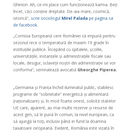
Ghinion. Ah, ce-mi place cum funcționează karma. Beți
încet, căci conține dreptate. De-aia mare, cosmică,
istorică”,
scrie sociologul
Mirel Palada
pe pagina sa
de facebook.
„Comisia Europeană cere României să impună pentru
sezonul rece o temperatură de maxim 19 grade în
instituțiile publice. Începând cu spitalele, școlile,
universitățile, instanțele și administrațiile fiscale sau
locale, desigur, sclaveții noștri din administrație se vor
conforma”, semnalează avocatul
Gheorghe Piperea.
„Germania și Franța închid iluminatul public, stabilesc
programe de “sobrietate” energetică și alimentară
(raționalizare) și, în mod foarte onest, solicită statelor
UE care, aparent, au mai multe rezerve și resurse de
acest gen, să le pună în comun, la nivel european, ca
să ajungă la toți, inclusiv până in fund la doamna
taxatoare oiropeană. Evident, România este vizată în