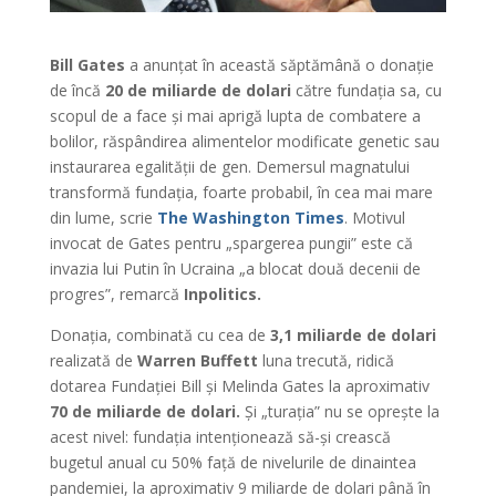
Bill Gates
a anunțat în această săptămână o donație
de încă
20 de miliarde de dolari
către fundația sa, cu
scopul de a face și mai aprigă lupta de combatere a
bolilor, răspândirea alimentelor modificate genetic sau
instaurarea egalității de gen. Demersul magnatului
transformă fundația, foarte probabil, în cea mai mare
din lume, scrie
The Washington Times
. Motivul
invocat de Gates pentru „spargerea pungii” este că
invazia lui Putin în Ucraina „a blocat două decenii de
progres”, remarcă
Inpolitics.
Donația, combinată cu cea de
3,1 miliarde de dolari
realizată de
Warren Buffett
luna trecută, ridică
dotarea Fundației Bill și Melinda Gates la aproximativ
70 de miliarde de dolari.
Și „turația” nu se oprește la
acest nivel: fundația intenționează să-și crească
bugetul anual cu 50% față de nivelurile de dinaintea
pandemiei, la aproximativ 9 miliarde de dolari până în