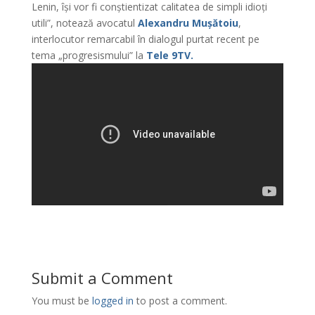
Lenin, își vor fi conștientizat calitatea de simpli idioți
utili”, notează avocatul
Alexandru Mușătoiu
,
interlocutor remarcabil în dialogul purtat recent pe
tema „progresismului” la
Tele 9TV.
Submit a Comment
You must be
logged in
to post a comment.