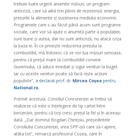
trebuie luate urgent anumite măsuri, un program
anticriză, care să aibă trei piloni de rezistență: energia,
prețurile la alimente și susținerea mediului economic.
Programele care s-au făcut până acum sunt programe
sociale, care vor să ajute o anumită parte a populației,
sunt bune și astea, dar nu sunt anticriză, nu atacă criza
la baza ei. În ce privește reducerea prețului la
combustibil, mă îndoiesc că se vor lua măsuri serioase,
pentru că prețul mare la combustibil convine
Guvernului, că aduce imediat și sigur venituri la buget.
Iar cu aceste venituri poate să facă niște acțiuni
populiste”,
a declarat prof. dr.
Mircea Coșea
pentru
National.ro.
Potrivit acestuia, Consiliul Concurenței ar trebui să
realizeze că este o înțelegere de tip cartel între
benzinării, pentru că toți cresc prețul la fel și în aceeași
dată. „Dar domnul Bogdan Chirițoiu, președintele
Consiliului Concurenței, vrea SPP-iști care să-l apere,
atâta tot”, remarcă profesorul Coșea, care în