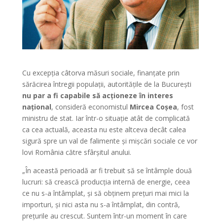
Cu excepția câtorva măsuri sociale, finanțate prin
sărăcirea întregii populații, autoritățile de la București
nu par a fi capabile să acționeze în interes
național
, consideră economistul
Mircea Coșea
, fost
ministru de stat. Iar într-o situație atât de complicată
ca cea actuală, aceasta nu este altceva decât calea
sigură spre un val de falimente și mișcări sociale ce vor
lovi România către sfârșitul anului.
„În această perioadă ar fi trebuit să se întâmple două
lucruri: să crească producția internă de energie, ceea
ce nu s-a întâmplat, și să obținem prețuri mai mici la
importuri, și nici asta nu s-a întâmplat, din contră,
prețurile au crescut. Suntem într-un moment în care