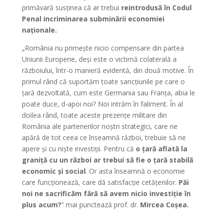
primăvară susținea că ar trebui
reintrodusă în Codul
Penal incriminarea subminării economiei
naționale.
„România nu primește nicio compensare din partea
Uniunii Europene, deși este o victimă colaterală a
războiului, într-o manieră evidentă, din două motive. În
primul rând că suportăm toate sancțiunile pe care o
țară dezvoltată, cum este Germania sau Franța, abia le
poate duce, d-apoi noi? Noi intrăm în faliment. În al
doilea rând, toate aceste prezențe militare din
România ale partenerilor noștri strategici, care ne
apără de tot ceea ce înseamnă război, trebuie să ne
apere și cu niște investiții. Pentru că
o țară aflată la
graniță cu un război ar trebui să fie o țară stabilă
economic și social
. Or asta înseamnă o economie
care funcționează, care dă satisfacție cetățenilor.
Păi
noi ne sacrificăm fără să avem nicio investiție în
plus acum?
” mai punctează prof. dr.
Mircea Coșea.