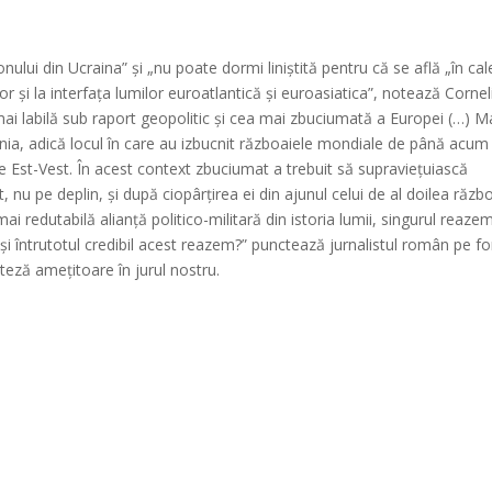
ului din Ucraina” și „nu poate dormi liniștită pentru că se află „în cal
iilor și la interfața lumilor euroatlantică și euroasiatica”, notează Cornel
mai labilă sub raport geopolitic și cea mai zbuciumată a Europei (…) M
ania, adică locul în care au izbucnit războaiele mondiale de până acum 
ce Est-Vest. În acest context zbuciumat a trebuit să supraviețuiască
 nu pe deplin, și după ciopârțirea ei din ajunul celui de al doilea războ
edutabilă alianță politico-militară din istoria lumii, singurul reazem
nt și întrutotul credibil acest reazem?” punctează jurnalistul român pe f
teză amețitoare în jurul nostru.