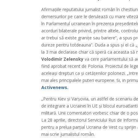
Afirmațiile reputatului jurnalist român în chestiu
demersurilor pe care le derulează cu mare viteză 
în Parlamentul ucrainean în prezența președinte
acorduri bilaterale privind, printre altele, contro
ar trebui să existe granițe sau bariere”, a spus p
dureze pentru totdeauna”. Duda a spus și el că „
la 3 mai declarase chiar că speră ca aceasta să 
Volodimir Zelensky
va cere parlamentului să ac
fiind aprobat recent de Polonia. Proiectul de leg
aceleași drepturi ca și cetățenilor polonezi. „I
mai ales principalele puteri europene. Si, in pri
Activenews.
„Pentru Kiev și Varșovia, un astfel de scenariu d
de integrare a Ucrainei în UE și blocul euroatlant
militară. Unii comentatori vorbesc chiar de o pos
La 28 aprilie, directorul Serviciului Rus de Infor
pentru a prelua parțial Ucraina de Vest cu sprijin 
mai scrie jurnalistul român.