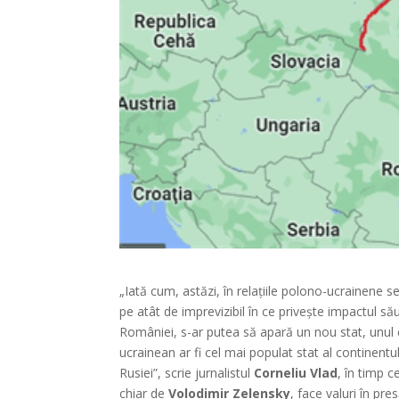
„Iată cum, astăzi, în relațiile polono-ucrainene s
pe atât de imprevizibil în ce privește impactul său
României, s-ar putea să apară un nou stat, unul c
ucrainean ar fi cel mai populat stat al continentul
Rusiei”, scrie jurnalistul
Corneliu Vlad
, în timp 
chiar de
Volodimir Zelensky
, face valuri în pres