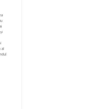
ea
iu
ai
și
i
 al
ondul