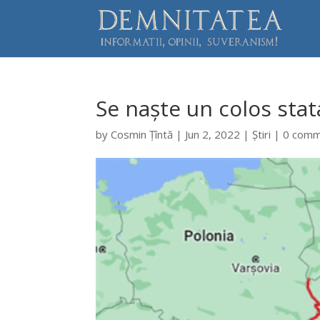
Se naște un colos sta
by
Cosmin Țîntă
|
Jun 2, 2022
|
Știri
|
0 com