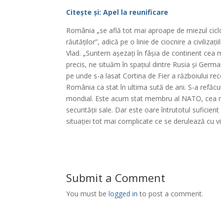
Citește și: Apel la reunificare
România „se află tot mai aproape de miezul ciclon
răutăților”, adică pe o linie de ciocnire a civilizaț
Vlad. „Suntem așezați în fâșia de continent cea 
precis, ne situăm în spațiul dintre Rusia și Germ
pe unde s-a lasat Cortina de Fier a războiului re
România ca stat în ultima sută de ani. S-a refăcut,
mondial. Este acum stat membru al NATO, cea mai r
securității sale. Dar este oare întrutotul suficie
situației tot mai complicate ce se derulează cu vi
Submit a Comment
You must be
logged in
to post a comment.