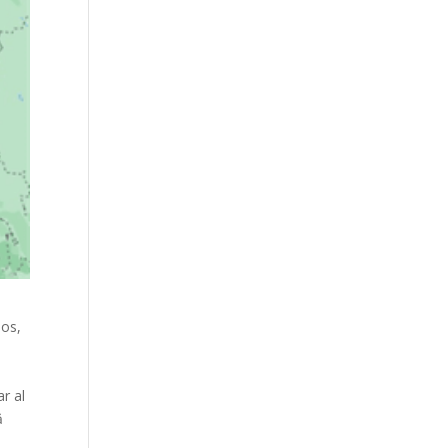
los,
ar al
ă