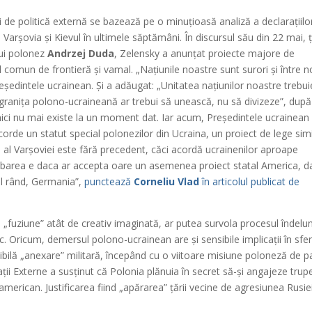
ni de politică externă se bazează pe o minuțioasă analiză a declarațiilor
Varșovia și Kievul în ultimele săptămâni. În discursul său din 22 mai, ț
lui polonez
Andrzej Duda
, Zelensky a anunțat proiecte majore de
lul comun de frontieră și vamal. „Națiunile noastre sunt surori și între n
reședintele ucrainean. Și a adăugat: „Unitatea națiunilor noastre trebui
granița polono-ucraineană ar trebui să unească, nu să divizeze”, după
nici nu mai existe la un moment dat. Iar acum, Președintele ucrainean
orde un statut special polonezilor din Ucraina, un proiect de lege simi
e al Varșoviei este fără precedent, căci acordă ucrainenilor aproape
ntrebarea e daca ar accepta oare un asemenea proiect statal America, d
mul rând, Germania”,
punctează
Corneliu Vlad
în articolul publicat de
e „fuziune” atât de creativ imaginată, ar putea survola procesul îndelu
ic. Oricum, demersul polono-ucrainean are și sensibile implicații în sfe
ibilă „anexare” militară, începând cu o viitoare misiune poloneză de p
mații Externe a susținut că Polonia plănuia în secret să-și angajeze trup
american. Justificarea fiind „apărarea” țării vecine de agresiunea Rusiei