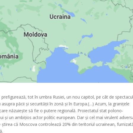
e prefigurează, tot în umbra Rusiei, un nou capitol, pe cât de spectacu
 asupra păcii și securității în zonă și în Europa.(…) Acum, la granițele
are năzuiește să fie o putere regională. Proiectatul stat polono-
ui și un ambițios actor politic european. Dar și cel mai virulent advers
ce știrea că Moscova controlează 20% din teritoriul ucrainean, furnizat
ă.