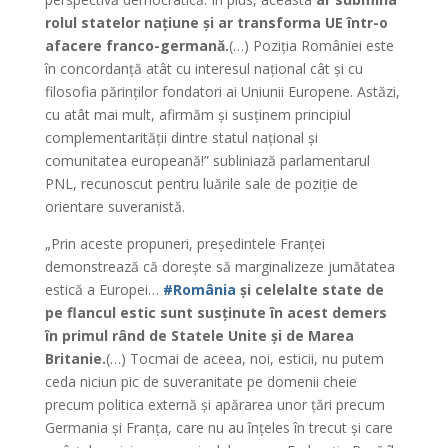
rolul statelor națiune și ar transforma UE într-o
afacere franco-germană.
(…) Poziția României este
în concordanță atât cu interesul național cât și cu
filosofia părinților fondatori ai Uniunii Europene. Astăzi,
cu atât mai mult, afirmăm și susținem principiul
complementarității dintre statul național și
comunitatea europeană!” subliniază parlamentarul
PNL, recunoscut pentru luările sale de poziție de
orientare suveranistă.
„Prin aceste propuneri, președintele Franței
demonstrează că dorește să marginalizeze jumătatea
estică a Europei…
#România
și celelalte state de
pe flancul estic sunt susținute în acest demers
în primul rând de Statele Unite și de Marea
Britanie.
(…) Tocmai de aceea, noi, esticii, nu putem
ceda niciun pic de suveranitate pe domenii cheie
precum politica externă și apărarea unor țări precum
Germania și Franța, care nu au înțeles în trecut și care