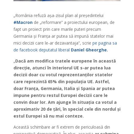
„România refuză așa-zisul plan al președintelui
#Macron
de „reformare” a proiectului european, de
fapt un proiect prin care marile puteri precum
Germania și Franța ar putea să impună statelor mai
mici decizii care le-ar dezavantaja”, scrie
pe pagina sa
de facebook deputatul liberal
Daniel Gheorghe.
„
Dacă am modifica tratele europene în această
direcție, atunci în interiorul UE s-ar putea lua
decizii doar cu votul reprezentanților statelor
care reprezintă 65% din populația UE. Astfel,
doar Franța, Germania, Italia și Spania ar putea
impune pentru restul Europei decizii care le
convin doar lor. Am ajunge în situația ca votul a
aproximativ 20 de țări, în special cele din nordul și
estul Europei să nu mai conteze.
Această schimbare ar fi extrem de periculoasă din
perspectivă democratică. În plus, aceasta
ar submina