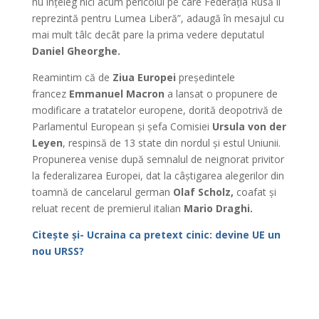
nu înțeleg nici acum pericolul pe care Federația Rusă îl
reprezintă pentru Lumea Liberă”, adaugă în mesajul cu
mai mult tâlc decât pare la prima vedere deputatul
Daniel Gheorghe.
Reamintim că de
Ziua Europei
președintele
francez
Emmanuel Macron
a lansat o propunere de
modificare a tratatelor europene, dorită deopotrivă de
Parlamentul European și șefa Comisiei
Ursula von der
Leyen
, respinsă de 13 state din nordul și estul Uniunii.
Propunerea venise după semnalul de neignorat privitor
la federalizarea Europei, dat la câștigarea alegerilor din
toamnă de cancelarul german
Olaf Scholz,
coafat și
reluat recent de premierul italian
Mario Draghi.
Citește și- Ucraina ca pretext cinic: devine UE un
nou URSS?