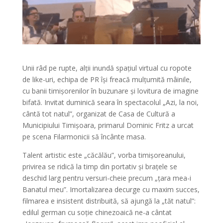
Unii râd pe rupte, alții inundă spațiul virtual cu ropote
de like-uri, echipa de PR își freacă mulțumită mâinile,
cu banii timișorenilor în buzunare și lovitura de imagine
bifată. Invitat duminică seara în spectacolul „Azi, la noi,
cântă tot natul”, organizat de Casa de Cultură a
Municipiului Timișoara, primarul Dominic Fritz a urcat
pe scena Filarmonicii să încânte masa.
Talent artistic este „căcălău”, vorba timișoreanului,
privirea se ridică la timp din portativ și brațele se
deschid larg pentru versuri-cheie precum „țara mea-i
Banatul meu”. Imortalizarea decurge cu maxim succes,
filmarea e insistent distribuită, să ajungă la „tăt natul”:
edilul german cu soție chinezoaică ne-a cântat