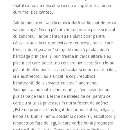
faptul că nu s-a născut și nici nu a copilărit aici, după
cum mai zice cântecul.
Bănățeanului nu i-a plăcut niciodată să fie luat de prost
sau de slugă. Nu i-a plăcut vârâtul pe sub piele și dusul
cu zăhărelul, iar pe cântăreți i-a plătit doar pentru
cântat. I-au plăcut oamenii care muncesc, nu cei care
tânjesc după „scamn” și fug de muncă pitulați după
hârțoage prin care își pun treaba în cârca altora. I-au
plăcut cei care zidesc, nu cei care nimicesc. Și nu le-au
plăcut defel imperiile: s-au răsculat și împotriva turcilor,
și a austriecilor, au aruncat la coș „republica
bănățeană” de iz sovietic cu care îi ademenea
Budapesta, au luptat prin munți și când sovieticii au
pus talpa pe țară. E lesne de înțeles de ce, pentru cei
care au știut să privească în noi suficient de adânc:
„Este un popor strâns legat de naţionalitatea, religia şi
limba sa. Bun la inimă, solidar şi ospitalier, ascultător şi
respectuos faţă de legi, la care vorba bună preţuieşte
mai mult decât forţa. Conservatismul românilor din