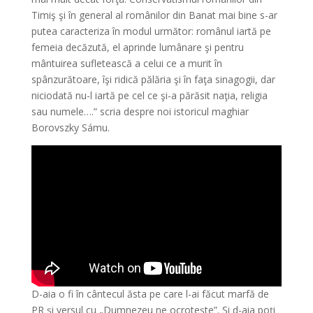
Timiş şi în general al românilor din Banat mai bine s-ar
putea caracteriza în modul următor: românul iartă pe
femeia decăzută, el aprinde lumânare şi pentru
mântuirea sufletească a celui ce a murit în
spânzurătoare, îşi ridică pălăria şi în faţa sinagogii, dar
niciodată nu-l iartă pe cel ce şi-a părăsit naţia, religia
sau numele….” scria despre noi istoricul maghiar
Borovszky Sámu.
D-aia o fi în cântecul ăsta pe care l-ai făcut marfă de
PR și versul cu „Dumnezeu ne ocrotește”. Și d-aia poți