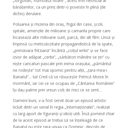
„Iorgovan, frumoasă floare”, acest imn neoficial al
bănățenilor, ca un prinț dintr-o poveste în plină (de
dichis) derulare.
Poluarea și mizeria din oraș, frigul din case, școli,
spitale, amenzile de milioane și camarila proprie care
încasează alte milioane sunt, parcă, din alt film. Unsă și
împinsă cu meticulozitate propagandistică de la spate,
„primăvara fritziană” încântă „colțul ierbii” și se face
izvor de adăpat „cerbii”, „sărbători mândre se țin” cu
niște caricaturi pascale prin inima orașului, „pământul
ne rodește” tot mai spornic pentru alții, „țara mea-i
Banatul”… lui! Cred că se răsucește Petrică Moise în
mormânt, iar cei ce se ocupau de „Cântarea României”
își dau palme prin vreun colț de mici ce se simt…
Oameni buni, v-a fost servit doar un episod artistic
ticluit dintr-un serial în regia „Internaționalei”, realizat
cu larg aport de figuranți și idioți utili. Însă pornind chiar
de la acest episod ar trebui să se înțeleagă de ce
Banatul nu este țara unuia ca Dominic, dincolo de