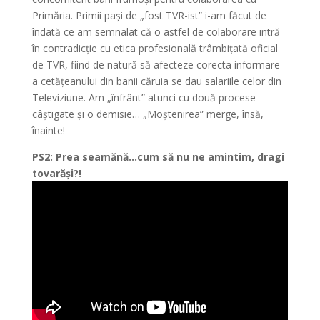
Primăria. Primii pași de „fost TVR-ist” i-am făcut de
îndată ce am semnalat că o astfel de colaborare intră
în contradicție cu etica profesională trâmbițată oficial
de TVR, fiind de natură să afecteze corecta informare
a cetățeanului din banii căruia se dau salariile celor din
Televiziune. Am „înfrânt” atunci cu două procese
câștigate și o demisie… „Moștenirea” merge, însă,
înainte!
PS2: Prea seamănă…cum să nu ne amintim, dragi
tovarăși?!