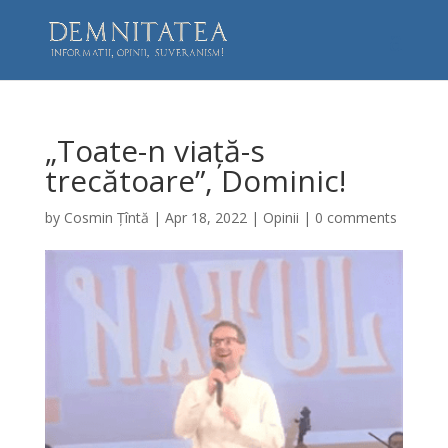
„Toate-n viață-s
trecătoare”, Dominic!
by
Cosmin Țîntă
|
Apr 18, 2022
|
Opinii
|
0 comments