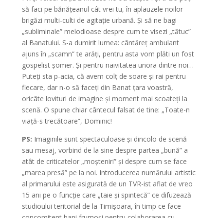
să faci pe bănățeanul cât vrei tu, în aplauzele noilor
brigăzi multi-culti de agitație urbană. Și să ne bagi
„subliminale” melodioase despre cum te visezi „tătuc”
al Banatului. S-a dumirit lumea: cântăreț ambulant
ajuns în „scamn” te arăți, pentru asta vom plăti un fost
gospelist șomer. Și pentru naivitatea unora dintre noi…
Puteți sta p-acia, că avem colț de soare și rai pentru
fiecare, dar n-o să faceți din Banat țara voastră,
oricâte lovituri de imagine și moment mai scoateți la
scenă. O spune chiar cântecul falsat de tine: „Toate-n
viață-s trecătoare”, Dominic!
PS:
Imaginile sunt spectaculoase și dincolo de scenă
sau mesaj, vorbind de la sine despre partea „bună” a
atât de criticatelor „moșteniri” și despre cum se face
„marea presă” pe la noi. Introducerea numărului artistic
al primarului este asigurată de un TVR-ist aflat de vreo
15 ani pe o funcție care „taie și spintecă” ce difuzează
studioului teritorial de la Timișoara, în timp ce face
concomitent bani frumoși pentru colaborarea cu