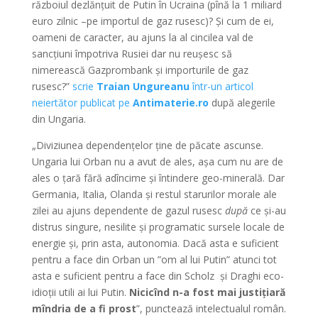
războiul dezlănțuit de Putin în Ucraina (pînă la 1 miliard
euro zilnic –pe importul de gaz rusesc)? Și cum de ei,
oameni de caracter, au ajuns la al cincilea val de
sancțiuni împotriva Rusiei dar nu reușesc să
nimerească Gazprombank și importurile de gaz
rusesc?”
scrie
Traian Ungureanu
într-un articol
neiertător publicat pe
Antimaterie.ro
după alegerile
din Ungaria.
„Diviziunea dependențelor ține de păcate ascunse.
Ungaria lui Orban nu a avut de ales, așa cum nu are de
ales o țară fără adîncime și întindere geo-minerală. Dar
Germania, Italia, Olanda și restul starurilor morale ale
zilei au ajuns dependente de gazul rusesc
după
ce și-au
distrus singure, nesilite și programatic sursele locale de
energie și, prin asta, autonomia. Dacă asta e suficient
pentru a face din Orban un ”om al lui Putin” atunci tot
asta e suficient pentru a face din Scholz și Draghi eco-
idioții utili ai lui Putin.
Nicicînd n-a fost mai justițiară
mîndria de a fi prost
”, punctează intelectualul român.