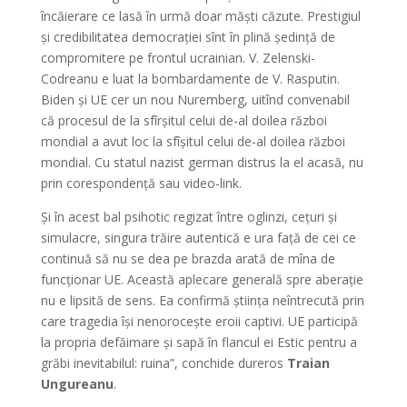
încăierare ce lasă în urmă doar măști căzute. Prestigiul
și credibilitatea democrației sînt în plină ședință de
compromitere pe frontul ucrainian. V. Zelenski-
Codreanu e luat la bombardamente de V. Rasputin.
Biden și UE cer un nou Nuremberg, uitînd convenabil
că procesul de la sfîrșitul celui de-al doilea război
mondial a avut loc la sfîșitul celui de-al doilea război
mondial. Cu statul nazist german distrus la el acasă, nu
prin corespondență sau video-link.
Și în acest bal psihotic regizat între oglinzi, cețuri și
simulacre, singura trăire autentică e ura față de cei ce
continuă să nu se dea pe brazda arată de mîna de
funcționar UE. Această aplecare generală spre aberație
nu e lipsită de sens. Ea confirmă știința neîntrecută prin
care tragedia își nenorocește eroii captivi. UE participă
la propria defăimare și sapă în flancul ei Estic pentru a
grăbi inevitabilul: ruina”, conchide dureros
Traian
Ungureanu
.