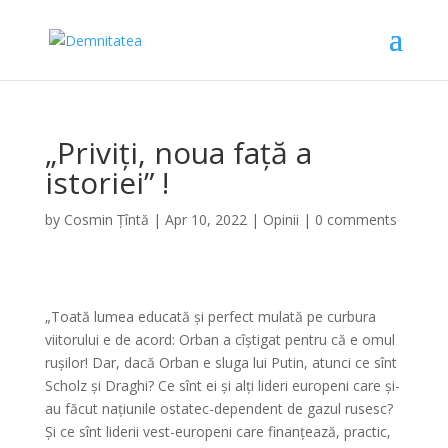
„Priviți, noua față a
istoriei” !
by
Cosmin Țîntă
|
Apr 10, 2022
|
Opinii
|
0 comments
„Toată lumea educată și perfect mulată pe curbura
viitorului e de acord: Orban a cîștigat pentru că e omul
rușilor! Dar, dacă Orban e sluga lui Putin, atunci ce sînt
Scholz și Draghi? Ce sînt ei și alți lideri europeni care și-
au făcut națiunile ostatec-dependent de gazul rusesc?
Și ce sînt liderii vest-europeni care finanțează, practic,