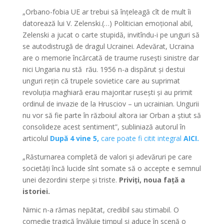
„Orbano-fobia UE ar trebui să înțeleagă cît de mult îi
datorează lui V. Zelenski.(…) Politician emoțional abil,
Zelenski a jucat o carte stupidă, invitîndu-i pe unguri să
se autodistrugă de dragul Ucrainei. Adevărat, Ucraina
are o memorie încărcată de traume rusești sinistre dar
nici Ungaria nu stă rău. 1956 n-a dispărut și destui
unguri rețin că trupele sovietice care au suprimat
revoluția maghiară erau majoritar rusești și au primit
ordinul de invazie de la Hrusciov – un ucrainian. Ungurii
nu vor să fie parte în războiul altora iar Orban a știut să
consolideze acest sentiment”, subliniază autorul în
articolul
După 4 vine 5,
care poate fi citit integral
AICI.
„Răsturnarea completă de valori și adevăruri pe care
societăți încă lucide sînt somate să o accepte e semnul
unei dezordini sterpe și triste.
Priviți, noua față a
istoriei.
Nimic n-a rămas nepătat, credibil sau stimabil. O
comedie tragică învăluie timpul și aduce în scenă o