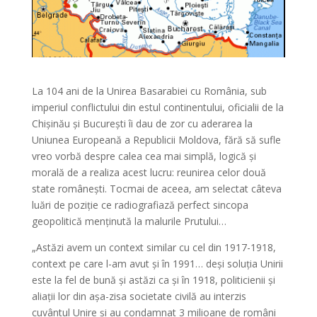
La 104 ani de la Unirea Basarabiei cu România, sub
imperiul conflictului din estul continentului, oficialii de la
Chișinău și București îi dau de zor cu aderarea la
Uniunea Europeană a Republicii Moldova, fără să sufle
vreo vorbă despre calea cea mai simplă, logică și
morală de a realiza acest lucru: reunirea celor două
state românești. Tocmai de aceea, am selectat câteva
luări de poziție ce radiografiază perfect sincopa
geopolitică menținută la malurile Prutului…
„Astăzi avem un context similar cu cel din 1917-1918,
context pe care l-am avut și în 1991… deși soluția Unirii
este la fel de bună și astăzi ca și în 1918, politicienii și
aliații lor din așa-zisa societate civilă au interzis
cuvântul Unire și au condamnat 3 milioane de români