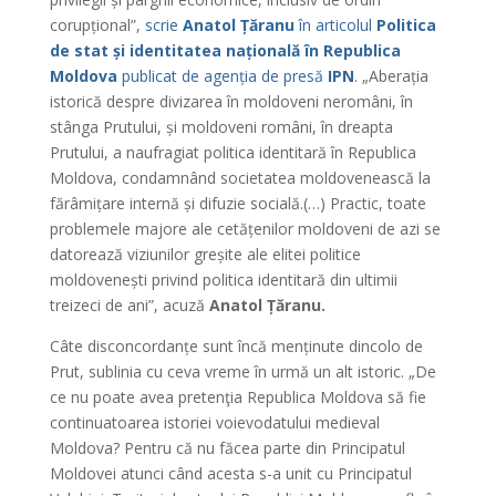
corupțional”,
scrie
Anatol Țăranu
în articolul
Politica
de stat și identitatea națională în Republica
Moldova
publicat de agenția de presă
IPN
.
„Aberația
istorică despre divizarea în moldoveni neromâni, în
stânga Prutului, și moldoveni români, în dreapta
Prutului, a naufragiat politica identitară în Republica
Moldova, condamnând societatea moldovenească la
fărâmițare internă și difuzie socială.(…) Practic, toate
problemele majore ale cetățenilor moldoveni de azi se
datorează viziunilor greșite ale elitei politice
moldovenești privind politica identitară din ultimii
treizeci de ani”, acuză
Anatol Țăranu.
Câte disconcordanțe sunt încă menținute dincolo de
Prut, sublinia cu ceva vreme în urmă un alt istoric. „De
ce nu poate avea pretenţia Republica Moldova să fie
continuatoarea istoriei voievodatului medieval
Moldova? Pentru că nu făcea parte din Principatul
Moldovei atunci când acesta s-a unit cu Principatul