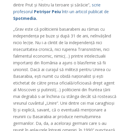
dintre Prut și Nistru la teroare și sărăcie”,
scrie
profesorul
Petrișor Peiu
într-un articol publicat de
Spotmedia.
„Grav este că politicienii basarabeni au rămas cu
independența pe buze și după 31 de ani, neînvățând
nicio lecție. Nu i-a clintit de la independență nici
insecuritatea cronică, nici ruperea Transnistriei, nici
falimentul economic, nimic(…) printre intelectualii
importanți din România a ajuns o blasfemie să fii
unionist. Dacă ai curajul să militezi pentru Unirea cu
Basarabia, ești numit cu obidă naționalist și ești
etichetat de către presa oficială/oficioasă drept agent
al Moscovei și putinist(…) politicienii din fruntea țării
mai degrabă s-ar închina cu stânga decât să rostească
vreunul cuvântul „Unire”. Unii dintre cei mai caraghioși
îți și explică, savant, că o eventuală menționare a
reunirii cu Basarabia ar produce nemulțumirea
germanilor. Da, da, a acelorași germani care s-au
reunit în aplauzele întregii omeniri, în 1990” punctează