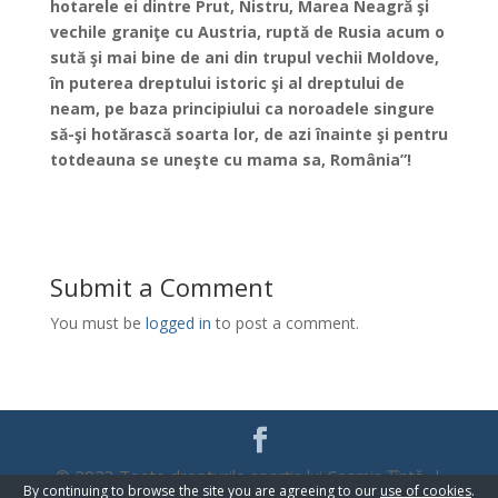
hotarele ei dintre Prut, Nistru, Marea Neagră şi
vechile graniţe cu Austria, ruptă de Rusia acum o
sută şi mai bine de ani din trupul vechii Moldove,
în puterea dreptului istoric şi al dreptului de
neam, pe baza principiului ca noroadele singure
să-şi hotărască soarta lor, de azi înainte şi pentru
totdeauna se uneşte cu mama sa, România”!
Submit a Comment
You must be
logged in
to post a comment.
© 2023 Toate drepturile aparțin lui Cosmin Țîntă |
By continuing to browse the site you are agreeing to our
use of cookies
.