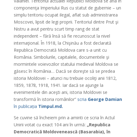
Valahiei. Teritoriul actualei Republici Moldova se afla în
componenţa Imperiului Rus cu statut de gubernie – un
simplu teritoriu ocupat ilegal, aflat sub administrarea
Moscovei, lipsit de legi proprii. Teritoriul dintre Prut şi
Nistru a avut pentru scurt timp rang de stat
independent – fără însă să fie recunoscut la nivel
internaţional. În 1918, la Chişinău a fost declarată
Republica Democrată Moldova care s-a unit cu
România. Simbolurile, capitalele, documentele şi
mormintele voievozilor statului medieval Moldova se
găsesc în România… Dacă se doreşte să se predea
istoria Moldovei – atunci nu trebuie ocoliţi anii 1812,
1859, 1878, 1918, 1941. Iar dacă se ajunge la
evenimentele din aceşti ani, istoria Moldovei se
transformă în istoria românilor”
scria
George Damian
în publicația
Timpul.md.
Se cuvine să încheiem prin a aminti ce scria în Actul
Unirii votat cu exact 104 ani în urmă:
„Republica
Democratică Moldovenească (Basarabia), în