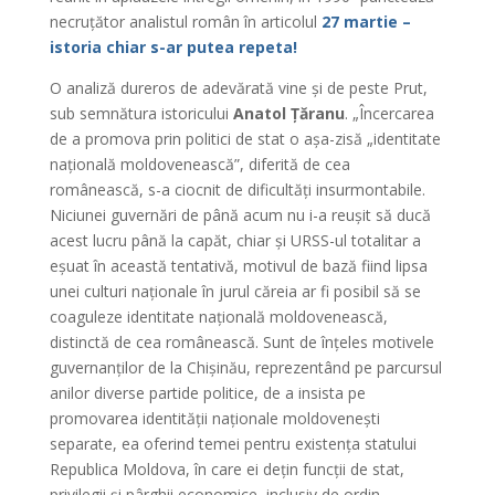
necruțător analistul român în articolul
27 martie –
istoria chiar s-ar putea repeta!
O analiză dureros de adevărată vine și de peste Prut,
sub semnătura istoricului
Anatol Țăranu
. „Încercarea
de a promova prin politici de stat o așa-zisă „identitate
națională moldovenească”, diferită de cea
românească, s-a ciocnit de dificultăți insurmontabile.
Niciunei guvernări de până acum nu i-a reușit să ducă
acest lucru până la capăt, chiar și URSS-ul totalitar a
eșuat în această tentativă, motivul de bază fiind lipsa
unei culturi naționale în jurul căreia ar fi posibil să se
coaguleze identitate națională moldovenească,
distinctă de cea românească. Sunt de înțeles motivele
guvernanților de la Chișinău, reprezentând pe parcursul
anilor diverse partide politice, de a insista pe
promovarea identității naționale moldovenești
separate, ea oferind temei pentru existența statului
Republica Moldova, în care ei dețin funcții de stat,
privilegii și pârghii economice, inclusiv de ordin