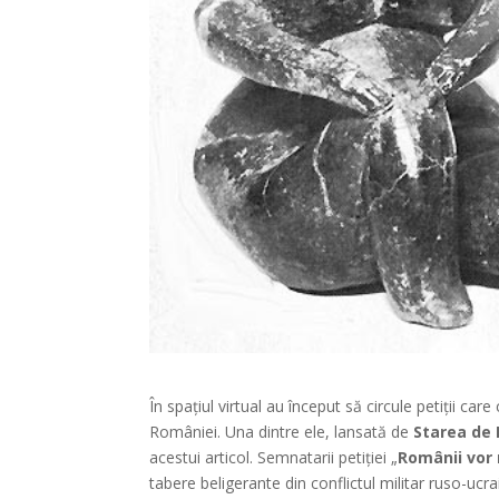
În spațiul virtual au început să circule petiții car
României. Una dintre ele, lansată de
Starea de 
acestui articol. Semnatarii petiției „
Românii vor 
tabere beligerante din conflictul militar ruso-ucr