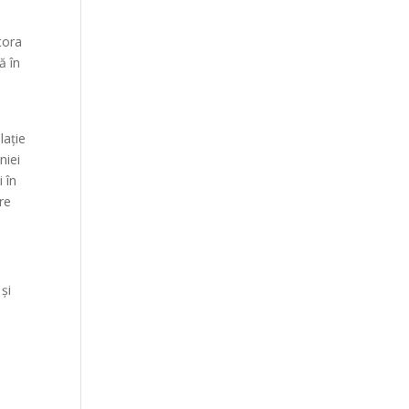
tora
ă în
lație
âniei
 în
re
și