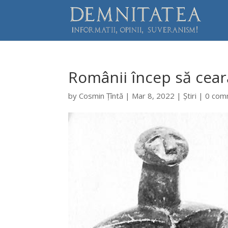
Românii încep să ceară
by
Cosmin Țîntă
|
Mar 8, 2022
|
Știri
|
0 com