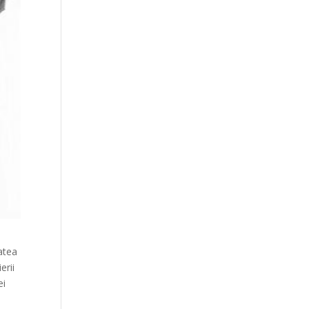
tatea
erii
ei