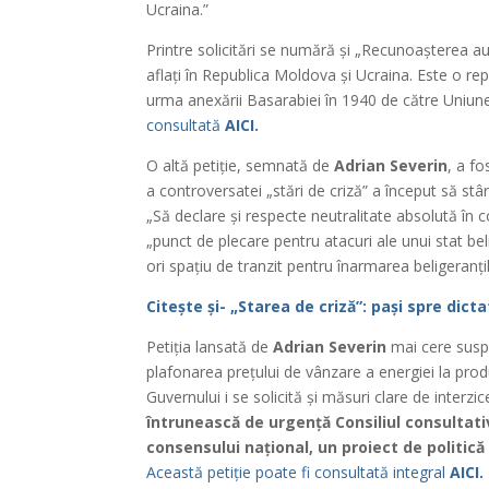
Ucraina.”
Printre solicitări se numără și „Recunoașterea a
aflați în Republica Moldova și Ucraina. Este o rep
urma anexării Basarabiei în 1940 de către Uniunea
consultată
AICI.
O altă petiție, semnată de
Adrian Severin
, a f
a controversatei „stări de criză” a început să st
„Să declare și respecte neutralitate absolută în c
„punct de plecare pentru atacuri ale unui stat bel
ori spațiu de tranzit pentru înarmarea beligeranțil
Citește și- „Starea de criză”: pași spre dict
Petiția lansată de
Adrian Severin
mai cere suspe
plafonarea prețului de vânzare a energiei la produ
Guvernului i se solicită și măsuri clare de interzic
întrunească de urgență Consiliul consultativ 
consensului național, un proiect de politică
Această petiție poate fi consultată integral
AICI.