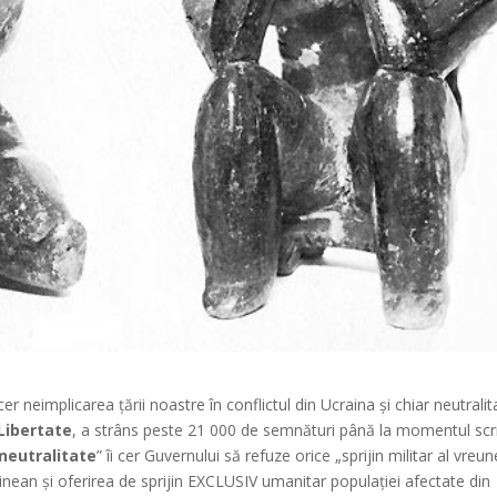
e cer neimplicarea țării noastre în conflictul din Ucraina și chiar neutrali
Libertate
, a strâns peste 21 000 de semnături până la momentul scri
neutralitate
” îi cer Guvernului să refuze orice „sprijin militar al vreun
ainean și oferirea de sprijin EXCLUSIV umanitar populației afectate din