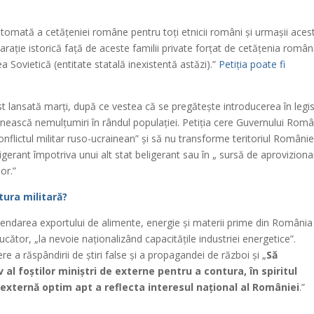
utomată a cetățeniei române pentru toți etnicii români și urmașii aces
arație istorică față de aceste familii private forțat de cetățenia român
 Sovietică (entitate statală inexistentă astăzi).”
Petiția poate fi
ost lansată marți, după ce vestea că se pregătește introducerea în legis
ârnească nemulțumiri în rândul populației. Petiția cere Guvernului Rom
onflictul militar ruso-ucrainean” și să nu transforme teritoriul României
igerant împotriva unui alt stat beligerant sau în „ sursă de aproviziona
or.”
atura militară?
ndarea exportului de alimente, energie și materii prime din România 
cător, „la nevoie naționalizând capacitățile industriei energetice”.
ere a răspândirii de știri false și a propagandei de război și „
Să
al foștilor miniștri de externe pentru a contura, în spiritul
 externă optim apt a reflecta interesul național al României
.”