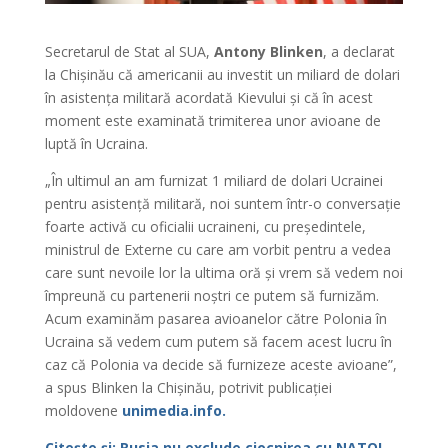
Secretarul de Stat al SUA,
Antony Blinken
, a declarat
la Chișinău că americanii au investit un miliard de dolari
în asistența militară acordată Kievului și că în acest
moment este examinată trimiterea unor avioane de
luptă în Ucraina.
„În ultimul an am furnizat 1 miliard de dolari Ucrainei
pentru asistență militară, noi suntem într-o conversație
foarte activă cu oficialii ucraineni, cu președintele,
ministrul de Externe cu care am vorbit pentru a vedea
care sunt nevoile lor la ultima oră și vrem să vedem noi
împreună cu partenerii noștri ce putem să furnizăm.
Acum examinăm pasarea avioanelor către Polonia în
Ucraina să vedem cum putem să facem acest lucru în
caz că Polonia va decide să furnizeze aceste avioane”,
a spus Blinken la Chișinău, potrivit publicației
moldovene
unimedia.info.
Citește și: Rusia nu exclude ciocnirea cu NATO!