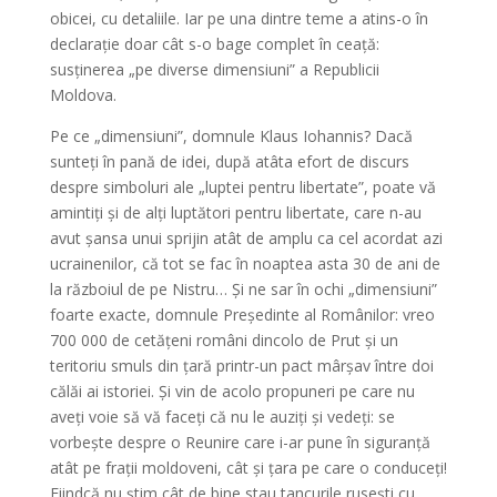
obicei, cu detaliile. Iar pe una dintre teme a atins-o în
declarație doar cât s-o bage complet în ceață:
susținerea „pe diverse dimensiuni” a Republicii
Moldova.
Pe ce „dimensiuni”, domnule Klaus Iohannis? Dacă
sunteți în pană de idei, după atâta efort de discurs
despre simboluri ale „luptei pentru libertate”, poate vă
amintiți și de alți luptători pentru libertate, care n-au
avut șansa unui sprijin atât de amplu ca cel acordat azi
ucrainenilor, că tot se fac în noaptea asta 30 de ani de
la războiul de pe Nistru… Și ne sar în ochi „dimensiuni”
foarte exacte, domnule Președinte al Românilor: vreo
700 000 de cetățeni români dincolo de Prut și un
teritoriu smuls din țară printr-un pact mârșav între doi
călăi ai istoriei. Și vin de acolo propuneri pe care nu
aveți voie să vă faceți că nu le auziți și vedeți: se
vorbește despre o Reunire care i-ar pune în siguranță
atât pe frații moldoveni, cât și țara pe care o conduceți!
Fiindcă nu știm cât de bine stau tancurile rusești cu