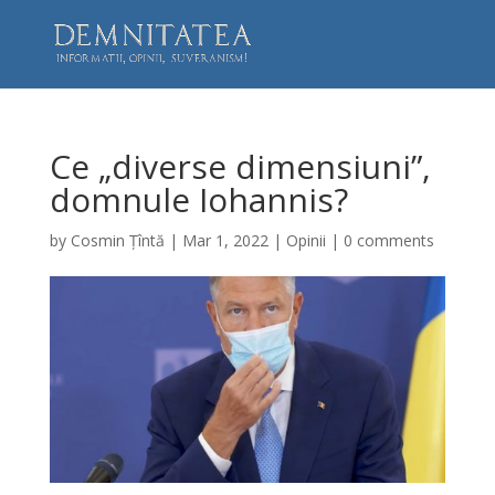
Ce „diverse dimensiuni”,
domnule Iohannis?
by
Cosmin Țîntă
|
Mar 1, 2022
|
Opinii
|
0 comments