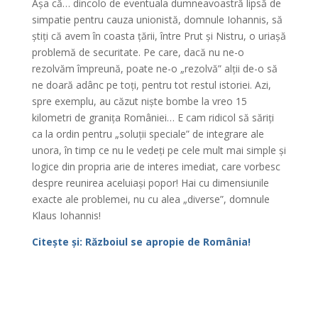
Așa că… dincolo de eventuala dumneavoastră lipsă de
simpatie pentru cauza unionistă, domnule Iohannis, să
știți că avem în coasta țării, între Prut și Nistru, o uriașă
problemă de securitate. Pe care, dacă nu ne-o
rezolvăm împreună, poate ne-o „rezolvă” alții de-o să
ne doară adânc pe toți, pentru tot restul istoriei. Azi,
spre exemplu, au căzut niște bombe la vreo 15
kilometri de granița României… E cam ridicol să săriți
ca la ordin pentru „soluții speciale” de integrare ale
unora, în timp ce nu le vedeți pe cele mult mai simple și
logice din propria arie de interes imediat, care vorbesc
despre reunirea aceluiași popor! Hai cu dimensiunile
exacte ale problemei, nu cu alea „diverse”, domnule
Klaus Iohannis!
Citește și: Războiul se apropie de România!