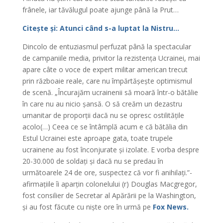
frânele, iar tăvălugul poate ajunge până la Prut…
Citește și: Atunci când s-a luptat la Nistru…
Dincolo de entuziasmul perfuzat până la spectacular
de campaniile media, privitor la rezistența Ucrainei, mai
apare câte o voce de expert militar american trecut
prin războaie reale, care nu împărtășește optimismul
de scenă. „Încurajăm ucrainenii să moară într-o bătălie
în care nu au nicio șansă. O să creăm un dezastru
umanitar de proporții dacă nu se opresc ostilitățile
acolo(…) Ceea ce se întâmplă acum e că bătălia din
Estul Ucrainei este aproape gata, toate trupele
ucrainene au fost înconjurate și izolate. E vorba despre
20-30.000 de soldați și dacă nu se predau în
următoarele 24 de ore, suspectez că vor fi anihilați.”-
afirmațiile îi aparțin colonelului (r) Douglas Macgregor,
fost consilier de Secretar al Apărării pe la Washington,
și au fost făcute cu niște ore în urmă pe
Fox News.