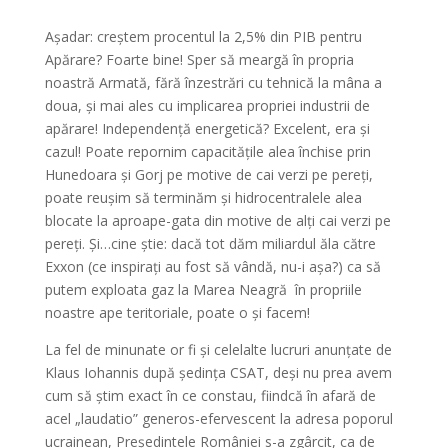
Așadar: creștem procentul la 2,5% din PIB pentru
Apărare? Foarte bine! Sper să meargă în propria
noastră Armată, fără înzestrări cu tehnică la mâna a
doua, și mai ales cu implicarea propriei industrii de
apărare! Independență energetică? Excelent, era și
cazul! Poate repornim capacitățile alea închise prin
Hunedoara și Gorj pe motive de cai verzi pe pereți,
poate reușim să terminăm și hidrocentralele alea
blocate la aproape-gata din motive de alți cai verzi pe
pereți. Și…cine știe: dacă tot dăm miliardul ăla către
Exxon (ce inspirați au fost să vândă, nu-i așa?) ca să
putem exploata gaz la Marea Neagră în propriile
noastre ape teritoriale, poate o și facem!
La fel de minunate or fi și celelalte lucruri anunțate de
Klaus Iohannis după ședința CSAT, deși nu prea avem
cum să știm exact în ce constau, fiindcă în afară de
acel „laudatio” generos-efervescent la adresa poporul
ucrainean, Președintele României s-a zgârcit, ca de