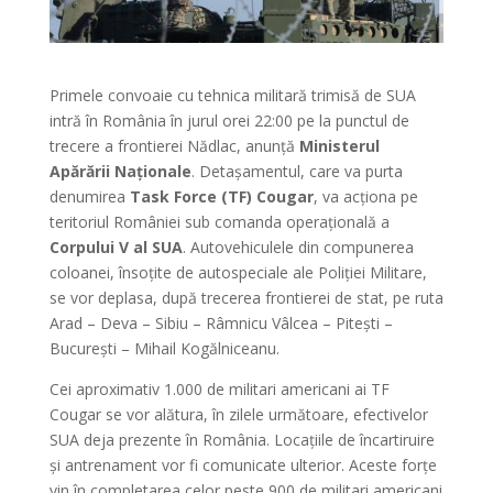
Primele convoaie cu tehnica militară trimisă de SUA
intră în România în jurul orei 22:00 pe la punctul de
trecere a frontierei Nădlac, anunță
Ministerul
Apărării Naționale
. Detașamentul, care va purta
denumirea
Task Force (TF) Cougar
, va acționa pe
teritoriul României sub comanda operațională a
Corpului V al SUA
. Autovehiculele din compunerea
coloanei, însoțite de autospeciale ale Poliției Militare,
se vor deplasa, după trecerea frontierei de stat, pe ruta
Arad – Deva – Sibiu – Râmnicu Vâlcea – Pitești –
București – Mihail Kogălniceanu.
Cei aproximativ 1.000 de militari americani ai TF
Cougar se vor alătura, în zilele următoare, efectivelor
SUA deja prezente în România. Locațiile de încartiruire
și antrenament vor fi comunicate ulterior. Aceste forțe
vin în completarea celor peste 900 de militari americani