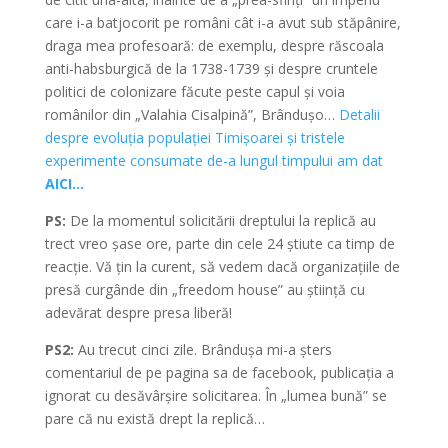
care i-a batjocorit pe români cât i-a avut sub stăpânire,
draga mea profesoară: de exemplu, despre răscoala
anti-habsburgică de la 1738-1739 și despre cruntele
politici de colonizare făcute peste capul și voia
românilor din „Valahia Cisalpină”, Brândușo…
Detalii
despre evoluția populației Timișoarei și tristele
experimente consumate de-a lungul timpului am dat
AICI…
PS:
De la momentul solicitării dreptului la replică au
trect vreo șase ore, parte din cele 24 știute ca timp de
reacție. Vă țin la curent, să vedem dacă organizațiile de
presă curgânde din „freedom house” au știință cu
adevărat despre presa liberă!
PS2:
Au trecut cinci zile. Brândușa mi-a șters
comentariul de pe pagina sa de facebook, publicația a
ignorat cu desăvârșire solicitarea. În „lumea bună” se
pare că nu există drept la replică…