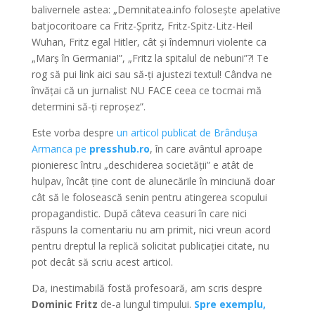
balivernele astea: „Demnitatea.info folosește apelative
batjocoritoare ca Fritz-Șpritz, Fritz-Spitz-Litz-Heil
Wuhan, Fritz egal Hitler, cât și îndemnuri violente ca
„Marș în Germania!”, „Fritz la spitalul de nebuni”?! Te
rog să pui link aici sau să-ți ajustezi textul! Cândva ne
învățai că un jurnalist NU FACE ceea ce tocmai mă
determini să-ți reproșez”.
Este vorba despre
un articol publicat de Brândușa
Armanca pe
presshub.ro
, în care avântul aproape
pionieresc întru „deschiderea societății” e atât de
hulpav, încât ține cont de alunecările în minciună doar
cât să le folosească senin pentru atingerea scopului
propagandistic. După câteva ceasuri în care nici
răspuns la comentariu nu am primit, nici vreun acord
pentru dreptul la replică solicitat publicației citate, nu
pot decât să scriu acest articol.
Da, inestimabilă fostă profesoară, am scris despre
Dominic Fritz
de-a lungul timpului.
Spre exemplu,