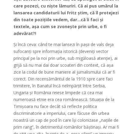
care pozezi, cu niște lămuriri. Că ai pus umărul la
lansarea candidaturii lui Fritz știm, că îl protejezi
din toate pozițiile vedem, dar…că îi faci și
textele, așa cum se zvonește prin urbe, o fi
adevărat?!
Și încă ceva: când te mai lansezi în pașii de vals deja
sufocanți spre informația istorică (deveniți vector
principal pe la noi prin urbe, sub migăloasă atenție), ai
grijă să nu mai dai doar scoateri din context, că așa
zice la codul de bune maniere al jurnalismului că ar fi
corect. Din recensământul de la 1910 spre care faci
trimitere, în Banatul încă neîmpărțit între Serbia,
Ungaria și România reiese limpede că cea mai
numeroasă etnie era cea românească. Situația de la
Timișoara nu face decât să reflecte politica
discriminatorie a imperiului, care făcuse din urbea
noastră un cap de pod în care își colonizase „națiile de
prim rang”, în detrimentul românilor băștinași. Ar mai fi
de citit una-alta, înainte de a „prea-sfinți” un imperiu