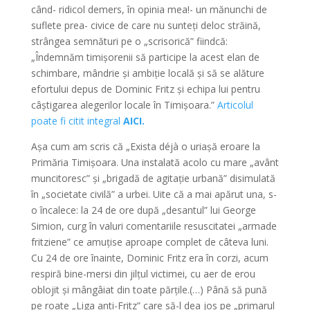
când- ridicol demers, în opinia mea!- un mănunchi de
suflete prea- civice de care nu sunteți deloc străină,
strângea semnături pe o „scrisorică” fiindcă:
„Îndemnăm timișorenii să participe la acest elan de
schimbare, mândrie și ambiție locală și să se alăture
efortului depus de Dominic Fritz și echipa lui pentru
câștigarea alegerilor locale în Timișoara.”
Articolul
poate fi citit integral
AICI.
Așa cum am scris că „Exista déjà o uriașă eroare la
Primăria Timișoara. Una instalată acolo cu mare „avânt
muncitoresc” și „brigadă de agitație urbană” disimulată
în „societate civilă” a urbei. Uite că a mai apărut una, s-
o încalece: la 24 de ore după „desantul” lui George
Simion, curg în valuri comentariile resuscitatei „armade
fritziene” ce amuțise aproape complet de câteva luni.
Cu 24 de ore înainte, Dominic Fritz era în corzi, acum
respiră bine-mersi din jilțul victimei, cu aer de erou
oblojit și mângâiat din toate părțile.(…) Până să pună
pe roate „Liga anti-Fritz” care să-l dea jos pe „primarul