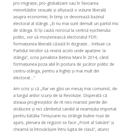
pro-migrație, pro-globalizare sau în favoarea
minorităților sexuale și afișează o viziune liberală
asupra economiei, în timp ce devorează bazinul
electoral al stângii. „Ei nu mai sunt demult un partid mic
de stânga. Ei își caută norocul la centrul eșichierului
politic, vor să moștenească electoratul FDP,
formațiunea liberală căzută în dizgrație… trebuie ca
Partidul Verzilor să revină acolo unde aparține: la
stânga”, scria jurnalista Betina Marx în 2014, când
formațiunea poza abil în postura de jucător politic de
centru-stânga, pentru a înghiți și mai mult din
electorat…”
Am scris și că „Rar vei găsi un mesaj mai comunist, de-
a lungul anilor scurși de la Revoluție. Disperată că
steaua progresiștilor de rit neo-marxist pierde din
strălucire și nici zâmbetul candid al neamțului importat
pentru bătălia Timișoarei nu strânge buline roșii de
ajuns, plenara de regizori se face „Front al Salvării” și
cheamă la întovărășire întru lupta de clasă”, atunci