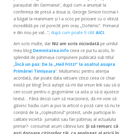
parașutat din Germania”, după cum a anunțat la
conferința de presă a doua zi, George Simion tocmai l-
a băgat la reanimare și l-a scos pe picioare cu o viteză
incredibilă pe cel poreclit prin oraș „DoNimic”. Primarul
e din nou pe val…”,
după cum poate fi citit
AICI.
Am scris multe, dar
NU am scris niciodată
pe umilul
meu blog
Demnitatea.info
ceea ce pui tu acolo, în
splendid de pătimașa compunere publicată sub titlul
„
Încă un pas: De la „Heil Fritz!” la asaltul asupra
Primăriei Timișoara
”. Mulțumesc pentru atenția
acordată, dar poate data viitoare citezi ceea ce chiar
există pe blog! Încă aștept să-mi dai vreun link sau să-ți
ceri scuze pentru o gogomănie ca asta și să-ți ajustezi
textul… Până decizi cum să reacționezi, dă-mi voie să
găsesc hazliu cum ai pus la articol o poză care să nu te
conțină de la „copleșitorul” protest, unde participai în
calitate incertă- jurnalist sau fan pătimaș al actualului
primar?- consumat acum câteva luni.
Și să remarc că
ești datoare cititorilor tăi, ca apologet al eticii în