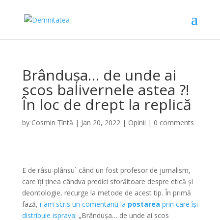
Brândușa… de unde ai
scos balivernele astea ?!
În loc de drept la replică
by
Cosmin Țîntă
|
Jan 20, 2022
|
Opinii
|
0 comments
E de râsu-plânsu` când un fost profesor de jurnalism,
care îți ținea cândva predici sforăitoare despre etică și
deontologie, recurge la metode de acest tip. În primă
fază,
i-am scris un comentariu la
postarea
prin care își
distribuie isprava:
„Brândușa… de unde ai scos