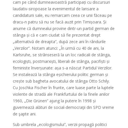
cam pe când dumneavoastră participați cu discursuri
laudativ-siropoase la evenimentul de lansare a
candidaturii sale, eu remarcam ceea ce unii făceau pe
dracu-n patru să nu se facă auzit prin Timișoara. Și
anume că dumnealui provine dintr-un partid german de
stânga și că e cam ciudat să fie prezentat drept
„alternativă de dreapta”, după zece ani în rândurile
„Verzilor”. Notam atunci: „În urmă cu 40 de ani, la
Karlsruhe, se strânseseră la un loc radicali de stânga,
ecologiști, postmarxiști, liberali de stânga, pacifiști și
feministe înverșunate: așa s-a născut Partidul Verzilor.
Se instalează la stânga eșichierului politic german și
crește sub bagheta avocatului de stânga Otto Schily.
Cu Joschka Fischer în frunte, care luase parte la luptele
violente de stradă ale Frankfurtului de la finele anilor
1960, „Die Grünen” ajung la putere în 1998 și
guvernează alături de social-democraţii din SPD vreme
de şapte ani.
Sub umbrela „ecologismului”, verzii propagă politici