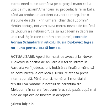
extras imediat din România pe pușcașul marin ce l-a
ucis pe muzician? Americanii au procedat la fel în Italia,
când au produs un accident cu zeci de morți, într-o
stațiune de schi… Prin urmare, chiar dacă „domnii”
rămân aceiași, noi vom avea mereu nevoie de tot felul
de „bucurii ale nebunilor”, ca să nu cădem în depresia
unei realități în care contăm prea puțin”,
conchide
Adrian Schindarli
în articolul
Iluzia Djokovic: legea
nu-i una pentru toată lumea.
ACTUALIZARE:
Apelul formulat de avocații lui Novak
Djokovici la decizia de anulare a vizei de intrare în
Australia va fi judecat luni, hotărârea finală urmând să
fie comunicată la ora locală 10:00, relatează presa
internațională. Până atunci, numărul 1 mondial al
tenisului va rămâne în hotelul de carantină din
Melbourne în care a fost transferat sub pază, după mai
bine de opt ore de blocare în aeroport.
Știrea inițială: