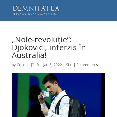
„Nole-revoluție”:
Djokovici, interzis în
Australia!
by
Cosmin Țîntă
|
Jan 6, 2022
|
Știri
|
0 comments