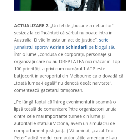
ACTUALIZARE 2
: „Un fel de „bucurie a nebunilor”
sesizez la cei încântați că sârbul nu poate intra în
Australia. Ei văd în asta un act de justiție”,
scrie
jurnalistul sportiv
Adrian Schindarli
pe blogul său.
Într-o lume „condusă de corporații, personaje și
organizații care nu au DREPTATEA nici măcar în Top
100 priorități, a privi cum numărul 1 ATP este
batjocorit în aeroportul din Melbourne ca o dovadă că
„toată lumea-i egală” nu denotă decât naivitate”,
comentează gazetarul timișorean.
„Pe lângă faptul că întreg evenimentul înseamnă o
lipsă totală de comunicare între organizatorii unuia
dintre cele mai importante turnee din lume și
autoritățile statului Victoria, avem un simulacru de
comportament justițiar.(…) Vă amintiți „cazul Teo
Peter” adică modul cum autoritățile americane l-au