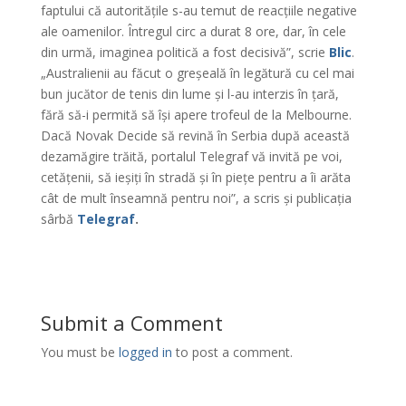
faptului că autoritățile s-au temut de reacțiile negative
ale oamenilor. Întregul circ a durat 8 ore, dar, în cele
din urmă, imaginea politică a fost decisivă”, scrie
Blic
.
„Australienii au făcut o greșeală în legătură cu cel mai
bun jucător de tenis din lume și l-au interzis în țară,
fără să-i permită să își apere trofeul de la Melbourne.
Dacă Novak Decide să revină în Serbia după această
dezamăgire trăită, portalul Telegraf vă invită pe voi,
cetățenii, să ieșiți în stradă și în piețe pentru a îi arăta
cât de mult înseamnă pentru noi”, a scris și publicația
sârbă
Telegraf
.
Submit a Comment
You must be
logged in
to post a comment.