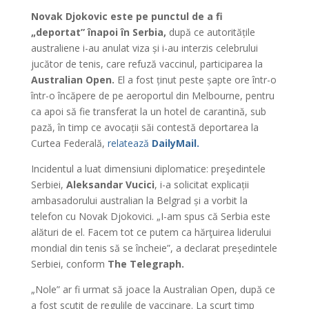
Novak Djokovic este pe punctul de a fi
„deportat” înapoi în Serbia,
după ce autoritățile
australiene i-au anulat viza și i-au interzis celebrului
jucător de tenis, care refuză vaccinul, participarea la
Australian Open.
El a fost ținut peste șapte ore într-o
într-o încăpere de pe aeroportul din Melbourne, pentru
ca apoi să fie transferat la un hotel de carantină, sub
pază, în timp ce avocații săi contestă deportarea la
Curtea Federală,
relatează
DailyMail.
Incidentul a luat dimensiuni diplomatice: preşedintele
Serbiei,
Aleksandar Vucici
, i-a solicitat explicații
ambasadorului australian la Belgrad și a vorbit la
telefon cu Novak Djokovici. „I-am spus că Serbia este
alături de el. Facem tot ce putem ca hărţuirea liderului
mondial din tenis să se încheie”, a declarat președintele
Serbiei, conform
The Telegraph.
„Nole” ar fi urmat să joace la Australian Open, după ce
a fost scutit de regulile de vaccinare. La scurt timp