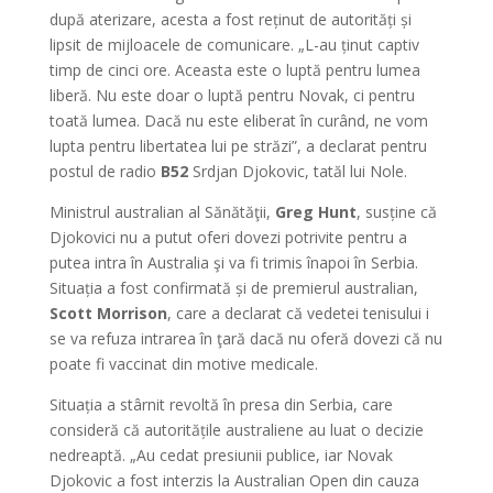
după aterizare, acesta a fost reținut de autorități și
lipsit de mijloacele de comunicare. „L-au ținut captiv
timp de cinci ore. Aceasta este o luptă pentru lumea
liberă. Nu este doar o luptă pentru Novak, ci pentru
toată lumea. Dacă nu este eliberat în curând, ne vom
lupta pentru libertatea lui pe străzi”, a declarat pentru
postul de radio
B52
Srdjan Djokovic, tatăl lui Nole.
Ministrul australian al Sănătăţii,
Greg Hunt
, susține că
Djokovici nu a putut oferi dovezi potrivite pentru a
putea intra în Australia şi va fi trimis înapoi în Serbia.
Situația a fost confirmată și de premierul australian,
Scott Morrison
, care a declarat că vedetei tenisului i
se va refuza intrarea în ţară dacă nu oferă dovezi că nu
poate fi vaccinat din motive medicale.
Situația a stârnit revoltă în presa din Serbia, care
consideră că autoritățile australiene au luat o decizie
nedreaptă. „Au cedat presiunii publice, iar Novak
Djokovic a fost interzis la Australian Open din cauza