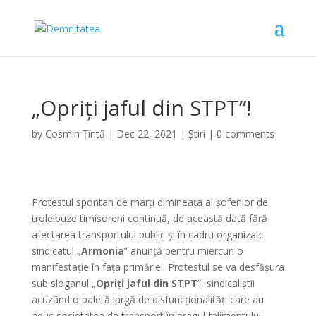
„Opriți jaful din STPT”!
by
Cosmin Țîntă
|
Dec 22, 2021
|
Știri
|
0 comments
Protestul spontan de marți dimineața al șoferilor de
troleibuze timișoreni continuă, de această dată fără
afectarea transportului public și în cadru organizat:
sindicatul „
Armonia
” anunță pentru miercuri o
manifestație în fața primăriei. Protestul se va desfășura
sub sloganul „
Opriți jaful din STPT
”, sindicaliștii
acuzând o paletă largă de disfuncționalități care au
adus societatea de transport în pragul falimentului.