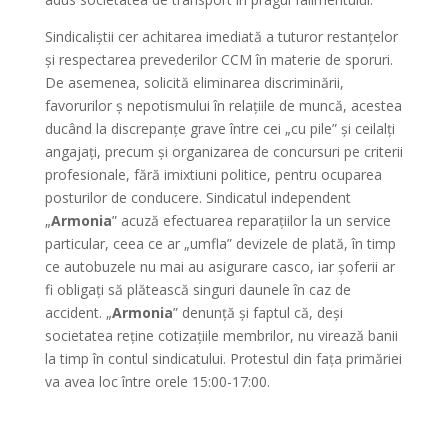
Sindicaliștii cer achitarea imediată a tuturor restanțelor
și respectarea prevederilor CCM în materie de sporuri.
De asemenea, solicită eliminarea discriminării,
favorurilor ș nepotismului în relațiile de muncă, acestea
ducând la discrepanțe grave între cei „cu pile” și ceilalți
angajați, precum și organizarea de concursuri pe criterii
profesionale, fără imixtiuni politice, pentru ocuparea
posturilor de conducere. Sindicatul independent
„
Armonia
” acuză efectuarea reparațiilor la un service
particular, ceea ce ar „umfla” devizele de plată, în timp
ce autobuzele nu mai au asigurare casco, iar șoferii ar
fi obligați să plătească singuri daunele în caz de
accident. „
Armonia
” denunță și faptul că, deși
societatea reține cotizațiile membrilor, nu virează banii
la timp în contul sindicatului. Protestul din fața primăriei
va avea loc între orele 15:00-17:00.