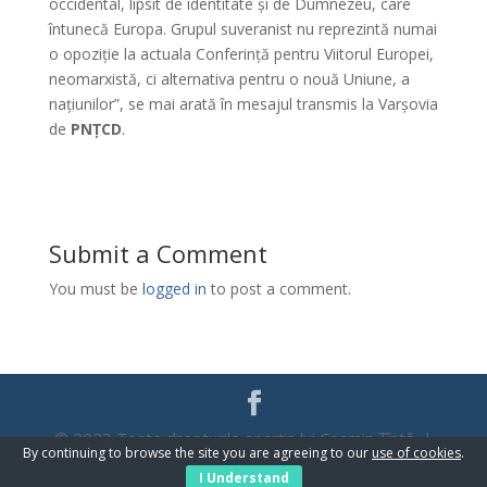
occidental, lipsit de identitate și de Dumnezeu, care
întunecă Europa. Grupul suveranist nu reprezintă numai
o opoziție la actuala Conferință pentru Viitorul Europei,
neomarxistă, ci alternativa pentru o nouă Uniune, a
națiunilor”, se mai arată în mesajul transmis la Varșovia
de
PNȚCD
.
Submit a Comment
You must be
logged in
to post a comment.
© 2023 Toate drepturile aparțin lui Cosmin Țîntă |
By continuing to browse the site you are agreeing to our
use of cookies
.
WebDesign
Promo Zone
I Understand