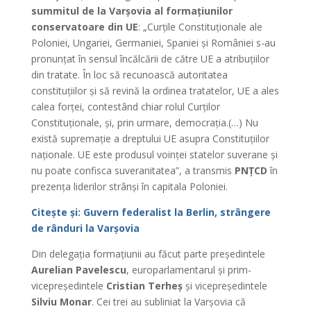
summitul de la Varșovia al formațiunilor
conservatoare din UE
: „Curțile Constituționale ale
Poloniei, Ungariei, Germaniei, Spaniei și României s-au
pronunțat în sensul încălcării de către UE a atribuțiilor
din tratate. În loc să recunoască autoritatea
constituțiilor și să revină la ordinea tratatelor, UE a ales
calea forței, contestând chiar rolul Curților
Constituționale, și, prin urmare, democrația.(…) Nu
există supremație a dreptului UE asupra Constituțiilor
naționale. UE este produsul voinței statelor suverane și
nu poate confisca suveranitatea”, a transmis
PNȚCD
în
prezența liderilor strânși în capitala Poloniei.
Citește și: Guvern federalist la Berlin, strângere
de rânduri la Varșovia
Din delegația formațiunii au făcut parte președintele
Aurelian Pavelescu
, europarlamentarul și prim-
vicepreședintele
Cristian Terheș
și vicepreședintele
Silviu Monar
. Cei trei au subliniat la Varșovia că