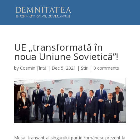
UE „transformată în
noua Uniune Sovietică”!
by
Cosmin Țîntă
|
Dec 5, 2021
|
Știri
|
0 comments
Mesaj tranșant al singurului partid românesc prezent la