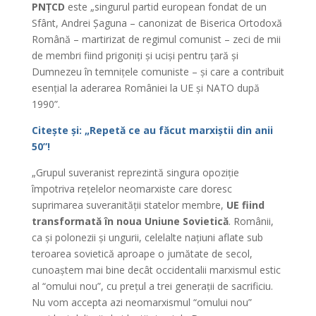
PNȚCD
este „singurul partid european fondat de un
Sfânt, Andrei Șaguna – canonizat de Biserica Ortodoxă
Română – martirizat de regimul comunist – zeci de mii
de membri fiind prigoniți și uciși pentru țară și
Dumnezeu în temnițele comuniste – și care a contribuit
esențial la aderarea României la UE și NATO după
1990”.
Citește și: „Repetă ce au făcut marxiștii din anii
50”!
„Grupul suveranist reprezintă singura opoziție
împotriva rețelelor neomarxiste care doresc
suprimarea suveranității statelor membre,
UE fiind
transformată în noua Uniune Sovietică
. Românii,
ca și polonezii și ungurii, celelalte națiuni aflate sub
teroarea sovietică aproape o jumătate de secol,
cunoaștem mai bine decât occidentalii marxismul estic
al “omului nou”, cu prețul a trei generații de sacrificiu.
Nu vom accepta azi neomarxismul “omului nou”