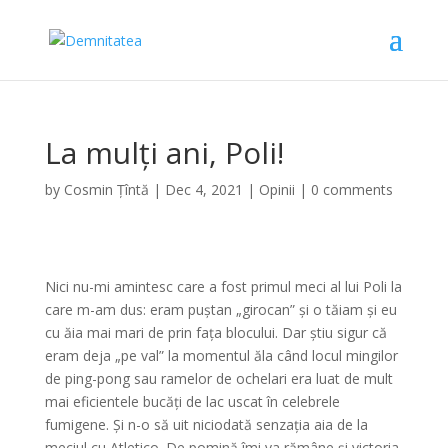
La mulți ani, Poli!
by
Cosmin Țîntă
|
Dec 4, 2021
|
Opinii
|
0 comments
Nici nu-mi amintesc care a fost primul meci al lui Poli la
care m-am dus: eram puștan „girocan” și o tăiam și eu
cu ăia mai mari de prin fața blocului. Dar știu sigur că
eram deja „pe val” la momentul ăla când locul mingilor
de ping-pong sau ramelor de ochelari era luat de mult
mai eficientele bucăți de lac uscat în celebrele
fumigene. Și n-o să uit niciodată senzația aia de la
meciul cu Atletico. De pomină îmi va rămâne și victoria