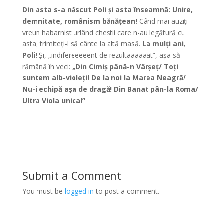
Din asta s-a născut Poli și asta înseamnă: Unire,
demnitate, românism bănățean!
Când mai auziți
vreun habarnist urlând chestii care n-au legătură cu
asta, trimiteți-l să cânte la altă masă.
La mulți ani,
Poli!
Și, „indifereeeeent de rezultaaaaaat”, așa să
rămână în veci:
„Din Cimiș până-n Vârșeț/ Toți
suntem alb-violeți! De la noi la Marea Neagră/
Nu-i echipă așa de dragă! Din Banat pân-la Roma/
Ultra Viola unica!”
Submit a Comment
You must be
logged in
to post a comment.