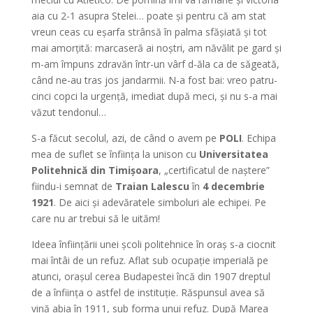
aia cu 2-1 asupra Stelei… poate și pentru că am stat
vreun ceas cu eșarfa strânsă în palma sfășiată și tot
mai amorțită: marcaseră ai noștri, am năvălit pe gard și
m-am împuns zdravăn într-un vârf d-ăla ca de săgeată,
când ne-au tras jos jandarmii. N-a fost bai: vreo patru-
cinci copci la urgență, imediat după meci, și nu s-a mai
văzut tendonul…
S-a făcut secolul, azi, de când o avem pe
POLI
. Echipa
mea de suflet se înființa la unison cu
Universitatea
Politehnică din Timișoara
, „certificatul de naștere”
fiindu-i semnat de
Traian Lalescu
în
4 decembrie
1921
. De aici și adevăratele simboluri ale echipei. Pe
care nu ar trebui să le uităm!
Ideea înființării unei școli politehnice în oraș s-a ciocnit
mai întâi de un refuz. Aflat sub ocupație imperială pe
atunci, orașul cerea Budapestei încă din 1907 dreptul
de a înființa o astfel de instituție. Răspunsul avea să
vină abia în 1911, sub forma unui refuz. După Marea