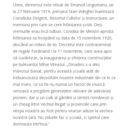
Unire, demersul este reluat de Emanoil Ungureanu, iar
la 27 februarie 1919, primarul Stan Vidrighin înaintează
Consiliului Dirigent, Resortul Cultelor și Instrucțiunii, un
memoriu prin care se cere înființarea școlii. Deși
vremurile erau încă tulburi, Consiliul de Miniștri aprobă
înființarea sa începând cu data de 15 noiembrie 1920,
alocând un milion de lei. Decretul este contrasemnat
de regele Ferdinand I la 11 noiembrie, care avea apoi
să cuvânteze, la inaugurarea și sfințirea construcțiilor
pe bulevardul Mihai Viteazul: „Dinadins s-a ales
mănosul Banat, pentru această școală atât de
trebuincioasă dezvoltării noastre industriale din ce în ce
mai mare, ca să fie nu numai un factor de muncă
serioasă a pregătirii generațiilor viitoare de adevărați
pionieri, dar și un cuib al gândirii și simțirii românești și
un cheag între Vechiul Regat și provinciile care prin
vitejia noastră au fost pentru veacuri aduse la vechea
noastră țară. Nu zidurile fac o școală, ci spiritul care
domnește într’însa.”