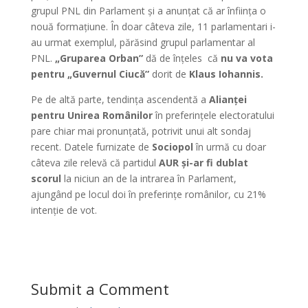
grupul PNL din Parlament și a anunțat că ar înființa o
nouă formațiune. În doar câteva zile, 11 parlamentari i-
au urmat exemplul, părăsind grupul parlamentar al
PNL.
„Gruparea Orban”
dă de înțeles că
nu va vota
pentru „Guvernul Ciucă”
dorit de
Klaus Iohannis.
Pe de altă parte, tendința ascendentă a
Alianței
pentru Unirea Românilor
în preferințele electoratului
pare chiar mai pronunțată, potrivit unui alt sondaj
recent. Datele furnizate de
Sociopol
în urmă cu doar
câteva zile relevă că partidul
AUR și-ar fi dublat
scorul
la niciun an de la intrarea în Parlament,
ajungând pe locul doi în preferințe românilor, cu 21%
intenție de vot.
Submit a Comment