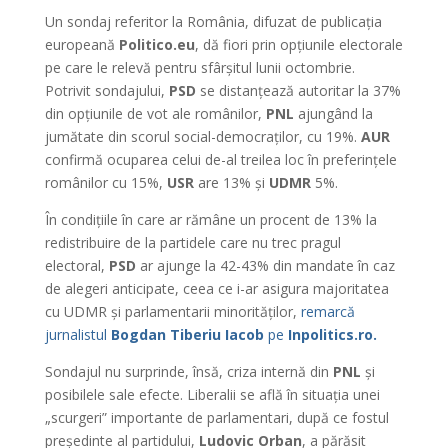
Un sondaj referitor la România, difuzat de publicația
europeană
Politico.eu
, dă fiori prin opțiunile electorale
pe care le relevă pentru sfârșitul lunii octombrie.
Potrivit sondajului,
PSD
se distanțează autoritar la 37%
din opțiunile de vot ale românilor,
PNL
ajungând la
jumătate din scorul social-democraților, cu 19%.
AUR
confirmă ocuparea celui de-al treilea loc în preferințele
românilor cu 15%,
USR
are 13% și
UDMR
5%.
În condițiile în care ar rămâne un procent de 13% la
redistribuire de la partidele care nu trec pragul
electoral,
PSD
ar ajunge la 42-43% din mandate în caz
de alegeri anticipate, ceea ce i-ar asigura majoritatea
cu UDMR și parlamentarii minorităților,
remarcă
jurnalistul
Bogdan Tiberiu Iacob
pe
Inpolitics.ro.
Sondajul nu surprinde, însă, criza internă din
PNL
și
posibilele sale efecte. Liberalii se află în situația unei
„scurgeri” importante de parlamentari, după ce fostul
președinte al partidului,
Ludovic Orban
, a părăsit