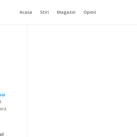
Acasa
Stiri
Magazin
Opinii
mai
t
ieră
ul