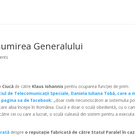
umirea Generalului
ents
e Ciucă
de către
Klaus Iohannis
pentru ocuparea funcției de prim-
iul de Telecomunicații Speciale, Daniela Iuliana Tobă, care a 
pe pagina sa de facebook:
„doar civilii necunoscători ai sistemului po
 care abia începe în România. Ciucă e doar o sculă obedientă, cu o car
 către cei cu care a lucrat, o sculă culeasă din sistem pentru a executa
rată
despre
o reputație fabricată de către Statul Paralel în caz