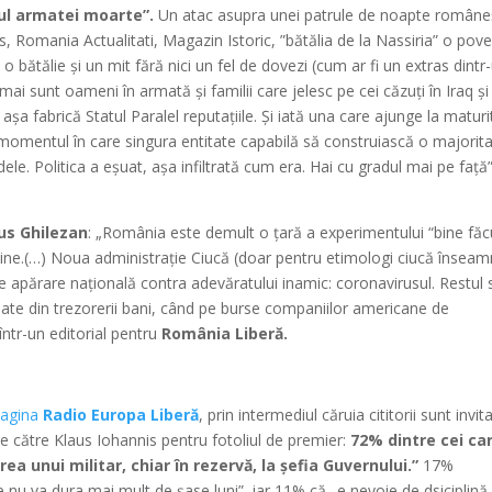
ul armatei moarte”.
Un atac asupra unei patrule de noapte româneș
s, Romania Actualitati, Magazin Istoric, ”bătălia de la Nassiria” o pov
o bătălie și un mit fără nici un fel de dovezi (cum ar fi un extras dintr
 mai sunt oameni în armată și familii care jelesc pe cei căzuți în Iraq și
așa fabrică Statul Paralel reputațiile. Și iată una care ajunge la maturi
momentul în care singura entitate capabilă să construiască o majorit
dele. Politica a eșuat, așa infiltrată cum era. Hai cu gradul mai pe față”
us Ghilezan
: „România este demult o țară a experimentului “bine făc
trăine.(…) Noua administrație Ciucă (doar pentru etimologi ciucă însea
e apărare națională contra adevăratului inamic: coronavirusul. Restul 
oate din trezorerii bani, când pe burse companiilor americane de
într-un editorial pentru
România Liberă.
pagina
Radio Europa Liberă
, prin intermediul căruia cititorii sunt invit
 către Klaus Iohannis pentru fotoliul de premier:
72% dintre cei ca
a unui militar, chiar în rezervă, la șefia Guvernului.”
17%
nu va dura mai mult de șase luni”, iar 11% că „e nevoie de dsiciplină