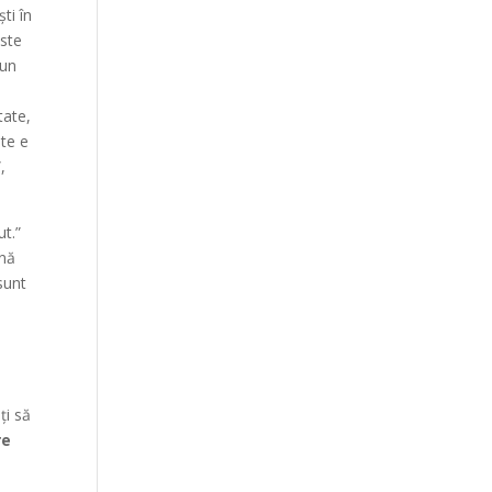
ti în
este
-un
tate,
ate e
,
ut.”
mnă
sunt
ați să
re