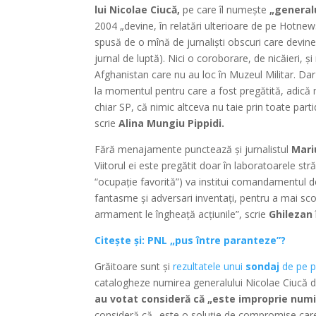
lui Nicolae Ciucă,
pe care îl numește
„general
2004 „devine, în relatări ulterioare de pe Hotnew
spusă de o mînă de jurnaliști obscuri care devine 
jurnal de luptă). Nici o coroborare, de nicăieri, și
Afghanistan care nu au loc în Muzeul Militar. Dar 
la momentul pentru care a fost pregătită, adică 
chiar SP, că nimic altceva nu taie prin toate parti
scrie
Alina Mungiu Pippidi.
Fără menajamente punctează și jurnalistul
Mari
Viitorul ei este pregătit doar în laboratoarele s
“ocupație favorită”) va institui comandamentul d
fantasme și adversari inventați, pentru a mai sc
armament le îngheață acțiunile”, scrie
Ghilezan
Citește și: PNL „pus între paranteze”?
Grăitoare sunt și
rezultatele unui
sondaj
de pe 
catalogheze numirea generalului Nicolae Ciucă de
au votat consideră că „este improprie numire
consideră că „este o soluție de compromise care 