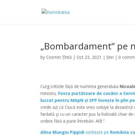
„Bombardament” pe n
by
Cosmin Țîntă
|
Oct 23, 2021
|
Știri
|
0 comm
Curg criticile față de numirea generalului
Nicoal
ministru.
Fosta purtătoare de cuvânt a Servic
lucrat pentru MApN și SPP lovește în plin 
crede azi că Ciucă este vreo soluţie la dezastrul
fardată şi cu un caracter pus la îndoială chiar de
ordine fără a pune întrebări. Atît.”
Alina Mungiu Pippidi
vorbește pe
România cu