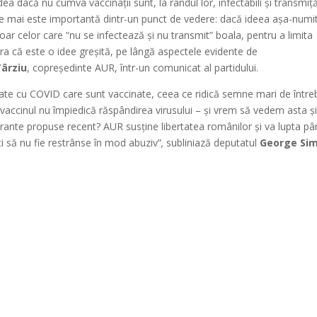
 dacă nu cumva vaccinații sunt, la rândul lor, infectabili și transmiță
ție mai este importantă dintr-un punct de vedere: dacă ideea așa-numit
doar celor care “nu se infectează și nu transmit” boala, pentru a limita
ra că este o idee greșită, pe lângă aspectele evidente de
Târziu
, copreședinte AUR, într-un comunicat al partidului.
tate cu COVID care sunt vaccinate, ceea ce ridică semne mari de între
că vaccinul nu împiedică răspândirea virusului – și vrem să vedem asta și
berante propuse recent? AUR susține libertatea românilor și va lupta pâ
ști să nu fie restrânse în mod abuziv”
,
subliniază deputatul
George Si