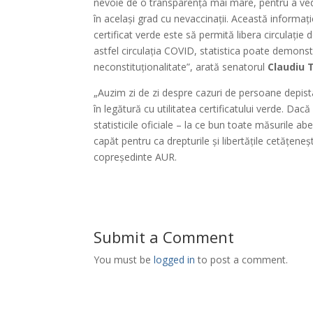
nevoie de o transparență mai mare, pentru a vedea
în același grad cu nevaccinații. Această informa
certificat verde este să permită libera circulație 
astfel circulația COVID, statistica poate demonst
neconstituționalitate”, arată senatorul
Claudiu 
„Auzim zi de zi despre cazuri de persoane depis
în legătură cu utilitatea certificatului verde. Da
statisticile oficiale – la ce bun toate măsurile a
capăt pentru ca drepturile și libertățile cetățene
copreședinte AUR.
Submit a Comment
You must be
logged in
to post a comment.