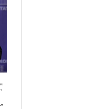
ne
at
ste