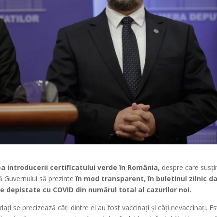
a introducerii certificatului verde în România,
despre care susți
ită Guvernului să prezinte
în mod transparent, în buletinul zilnic d
te depistate cu COVID din numărul total al cazurilor noi.
ți se precizează câți dintre ei au fost vaccinați și câți nevaccinați. E