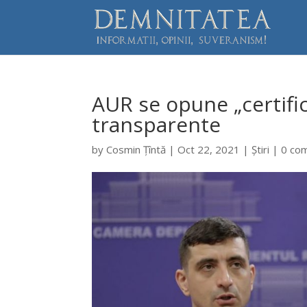
AUR se opune „certifica
transparente
by
Cosmin Țîntă
|
Oct 22, 2021
|
Știri
|
0 co