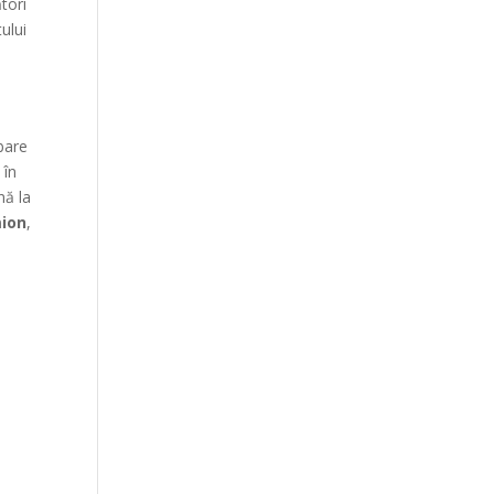
tori
ului
bare
 în
nă la
mion
,