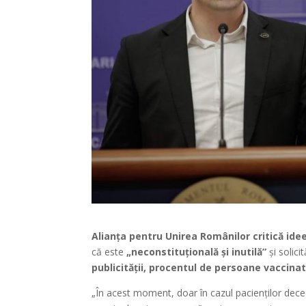
Alianța pentru Unirea Românilor critică idee
că este
„neconstituțională și inutilă”
și solic
publicității, procentul de persoane vaccina
„În acest moment, doar în cazul pacienților deceda