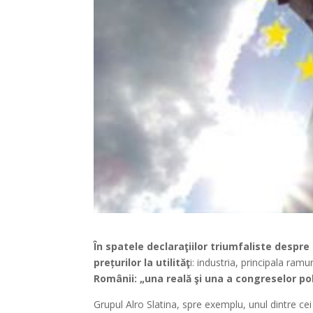
În spatele declaraţiilor triumfaliste despr
prețurilor la utilităţ
i: industria, principala ra
Românii: „una reală şi una a congreselor pol
Grupul Alro Slatina, spre exemplu, unul dintre ce