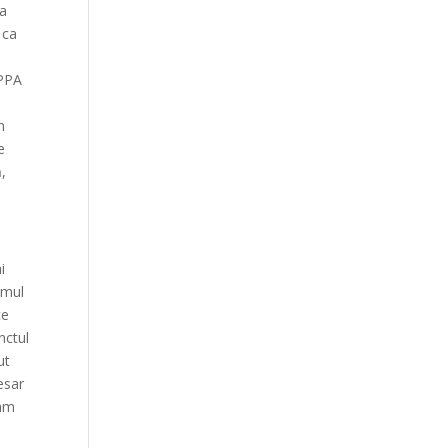
 a
 ca
 PPA
n
e
ă,
i
omul
ce
nctul
ut
esar
cam