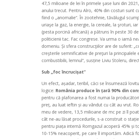
47,5 milioane de lei în primele şase luni din 2021
anului trecut. Pentru Alro, 40% din costuri sunt c
fiind o „anomalie“. În zootehnie, tăvălugul scump
uriaşe la gaz, la energie, la cereale, la şroturi, ia
(pesta porcină africană) a pătruns în peste 30 de
politicienii tac. Fac congrese. Va urma o iarnă 
domeniu. Și sfera construcţiilor are de suferit: „c
creşterile semnificative de preţuri la principalel
combustibilii, lemnul“, susține Liviu Stoleru, dir
Sub „foc încrucișat”
Un efect, așadar, teribil, căci se însumează lovitu
logice:
România produce în țară 90% din con
pentru că plafonarea a fost numai la producători, 
preț, au luat ieftin și au vândut cu cât au vrut. 
meu de vedere, 13,5 milioane de mc pe zi îl poate 
cât ne-au lăsat procedurile, s-a construit o staț
pentru piața internă Romgazul acoperă 45% și t
10-15% neacoperit, pe care îl importăm. Adică fo