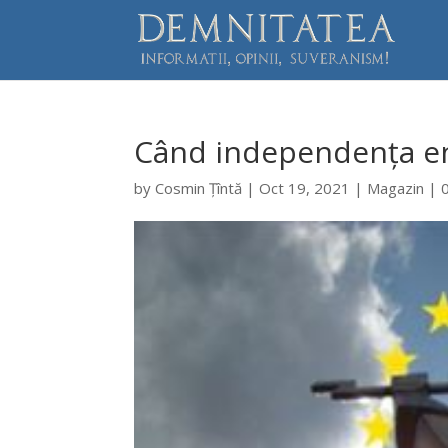
Când independența en
by
Cosmin Țîntă
|
Oct 19, 2021
|
Magazin
|