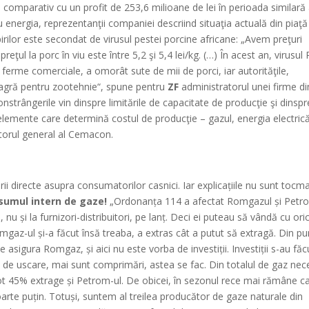
, comparativ cu un profit de 253,6 milioane de lei în perioada similară
u energia, reprezentanţii companiei descriind situaţia actuală din piaţă
irilor este secondat de virusul pestei porcine africane: „Avem preţuri
r preţul la porc în viu este între 5,2 şi 5,4 lei/kg. (…) În acest an, virusul
 ferme comerciale, a omorât sute de mii de porci, iar autorităţile,
neagră pentru zootehnie“, spune pentru
ZF
administratorul unei firme di
onstrângerile vin dinspre limitările de capacitate de producţie şi dinspr
e elemente care determină costul de producţie – gazul, energia electric
ectorul general al Cemacon.
rii directe asupra consumatorilor casnici. Iar explicațiile nu sunt tocma
sumul intern de gaze!
„Ordonanța 114 a afectat Romgazul și Petr
nu și la furnizori-distribuitori, pe lanț. Deci ei puteau să vândă cu ori
Romgaz-ul și-a făcut însă treaba, a extras cât a putut să extragă. Din pu
asigura Romgaz, și aici nu este vorba de investiții. Investiții s-au făc
ie de uscare, mai sunt comprimări, astea se fac. Din totalul de gaz nec
ot 45% extrage și Petrom-ul. De obicei, în sezonul rece mai rămâne 
arte puțin. Totuși, suntem al treilea producător de gaze naturale din