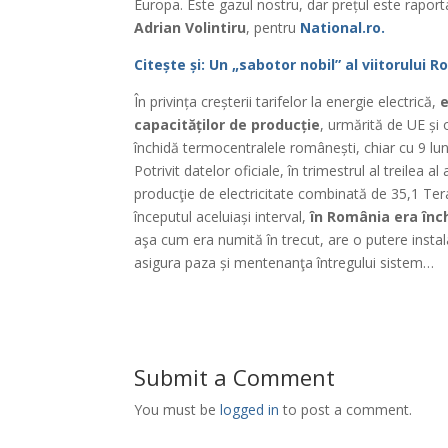
Europa. Este gazul nostru, dar prețul este raporta
Adrian Volintiru
, pentru
National.ro.
Citește și: Un „sabotor nobil” al viitorului 
În privința creșterii tarifelor la energie electrică,
e
capacităților de producție
, urmărită de UE și 
închidă termocentralele românești, chiar cu 9 luni
Potrivit datelor oficiale, în trimestrul al treilea 
producţie de electricitate combinată de 35,1 Ter
începutul aceluiași interval,
în România era înc
aşa cum era numită în trecut, are o putere inst
asigura paza și mentenanţa întregului sistem…
Submit a Comment
You must be
logged in
to post a comment.