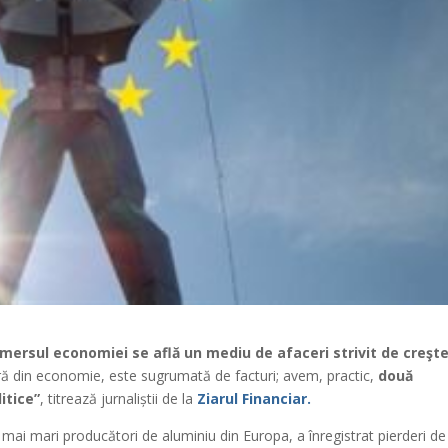
e mersul economiei se află un mediu de afaceri strivit de creşt
mură din economie, este sugrumată de facturi; avem, practic,
două
itice”
, titrează jurnaliștii de la
Ziarul Financiar.
i mai mari producători de aluminiu din Europa, a înregistrat pierderi de