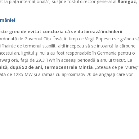
t la piața internațională”, susține fostul director general al
Romgaz
,
României
ste greu de evitat concluzia că se datorează închiderii
ordonată de Guvernul Cîțu. Însă, în timp ce Virgil Popescu se grăbea s
 înainte de termenul stabilit, alții începeau să se întoarcă la cărbune.
al acestui an, lignitul şi huila au fost responsabile în Germania pentru o
awaţi oră, față de 29,3 TWh în aceeași perioadă a anului trecut. La
hisă, după 52 de ani, termocentrala Mintia
. „Steaua de pe Mureş”
alată de 1285 MW și a rămas cu aproximativ 70 de angajați care vor