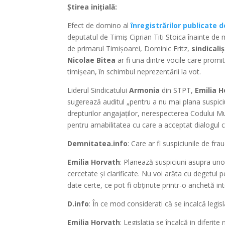
Știrea inițială:
Efect de domino al
înregistrărilor publicate 
deputatul de Timiș Ciprian Titi Stoica înainte d
de primarul Timișoarei, Dominic Fritz,
sindicali
Nicolae Bitea
ar fi una dintre vocile care promi
timișean, în schimbul neprezentării la vot.
Liderul Sindicatului
Armonia
din STPT,
Emilia 
sugerează auditul „pentru a nu mai plana suspiciun
drepturilor angajaților, nerespecterea Codului M
pentru amabilitatea cu care a acceptat dialogul
Demnitatea.info
: Care ar fi suspiciunile de fra
Emilia Horvath
: Planează suspiciuni asupra uno
cercetate și clarificate. Nu voi arăta cu degetul 
date certe, ce pot fi obținute printr-o anchetă in
D.info
: În ce mod considerati că se incalcă legisl
Emilia Horvath
: Legislatia se încalcă in diferi