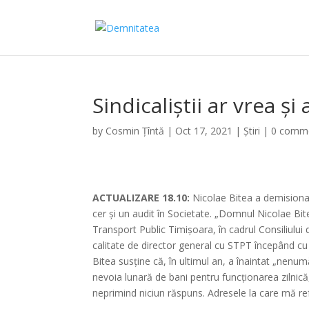
Sindicaliștii ar vrea și
by
Cosmin Țîntă
|
Oct 17, 2021
|
Știri
|
0 comm
ACTUALIZARE 18.10:
Nicolae Bitea a demisionat,
cer și un audit în Societate. „Domnul Nicolae Bite
Transport Public Timișoara, în cadrul Consiliului
calitate de director general cu STPT începând cu
Bitea susține că, în ultimul an, a înaintat „nenu
nevoia lunară de bani pentru funcționarea zilnică,
neprimind niciun răspuns. Adresele la care mă refer