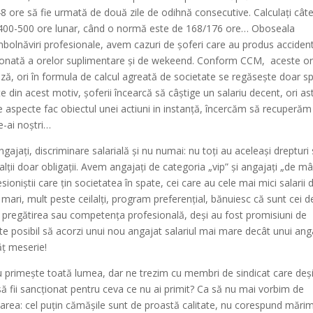
 ore să fie urmată de două zile de odihnă consecutive. Calculați cât
ă 400-500 ore lunar, când o normă este de 168/176 ore… Oboseala
mbolnăviri profesionale, avem cazuri de șoferi care au produs acciden
 eronată a orelor suplimentare și de wekeend. Conform CCM, aceste o
ază, ori în formula de calcul agreată de societate se regăsește doar s
te din acest motiv, șoferii încearcă să câștige un salariu decent, ori as
 aspecte fac obiectul unei actiuni in instanță, încercăm să recuperăm
e-ai noștri…
ngajați, discriminare salarială și nu numai: nu toți au aceleași drepturi
r alții doar obligații. Avem angajați de categoria „vip” și angajați „de m
ioniștii care țin societatea în spate, cei care au cele mai mici salarii 
ii mari, mult peste ceilalți, program preferențial, bănuiesc că sunt cei d
ă pregătirea sau competența profesională, deși au fost promisiuni de
este posibil să acorzi unui nou angajat salariul mai mare decât unui ang
ăț meserie!
Nu primește toată lumea, dar ne trezim cu membri de sindicat care deș
să fii sancționat pentru ceva ce nu ai primit? Ca să nu mai vorbim de
ctarea: cel puțin cămășile sunt de proastă calitate, nu corespund mări