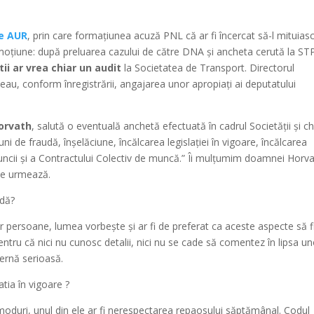
de AUR
, prin care formațiunea acuză PNL că ar fi încercat să-l mituias
e moțiune: după preluarea cazului de către DNA și ancheta cerută la ST
știi ar vrea chiar un audit
la Societatea de Transport. Directorul
teau, conform înregistrării, angajarea unor apropiați ai deputatului
Horvath
, salută o eventuală anchetă efectuată în cadrul Societății și ch
i de fraudă, înșelăciune, încălcarea legislației în vigoare, încălcarea
uncii și a Contractului Colectiv de muncă.” Îi mulțumim doamnei Horv
 ce urmează.
udă?
r persoane, lumea vorbește și ar fi de preferat ca aceste aspecte să f
pentru că nici nu cunosc detalii, nici nu se cade să comentez în lipsa u
ternă serioasă.
atia în vigoare ?
te moduri, unul din ele ar fi nerespectarea repaosului săptămânal. Codul