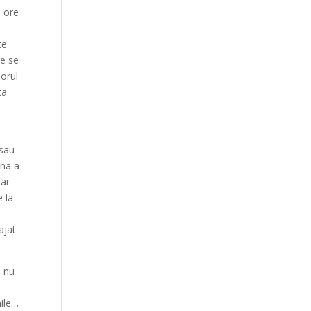
e ore
te
re se
porul
ta
 sau
âna a
dar
e la
ajat
i nu
mile…