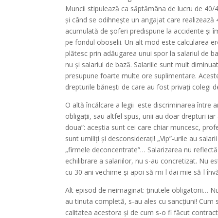
Muncii stipulează ca săptămâna de lucru de 40/48
și când se odihnește un angajat care realizeaz
acumulată de șoferi predispune la accidente și î
pe fondul oboselii. Un alt mod este calcularea
plătesc prin adăugarea unui spor la salariul de b
nu și salariul de bază. Salariile sunt mult diminua
presupune foarte multe ore suplimentare. Aceste
drepturile bănești de care au fost privați colegi d
O altă încălcare a legii este discriminarea între a
obligații, sau altfel spus, unii au doar drepturi ia
doua”: aceștia sunt cei care chiar muncesc, profes
sunt umiliți și desconsiderați! „Vip”-urile au salar
„firmele deconcentrate”… Salarizarea nu reflect
echilibrare a salariilor, nu s-au concretizat. Nu 
cu 30 ani vechime și apoi să mi-l dai mie să-l înv
Alt episod de neimaginat: ținutele obligatorii… 
au tinuta completă, s-au ales cu sancțiuni! Cum 
calitatea acestora și de cum s-o fi făcut contra