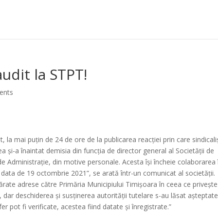
 audit la STPT!
ents
 la mai puțin de 24 de ore de la publicarea reacției prin care sindicaliș
a și-a înaintat demisia din funcția de director general al Societății de
 de Administrație, din motive personale. Acesta își încheie colaborarea 
 data de 19 octombrie 2021”, se arată într-un comunicat al societății.
mărate adrese către Primăria Municipiului Timișoara în ceea ce privește
 dar deschiderea și susținerea autorității tutelare s-au lăsat așteptate
 pot fi verificate, acestea fiind datate și înregistrate.”