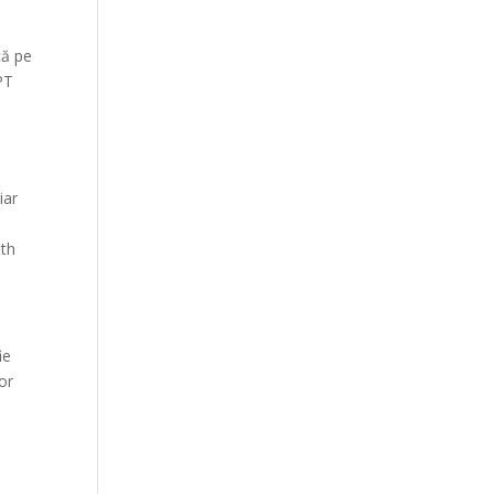
că pe
PT
iar
ath
ie
nor