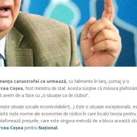
inența catastrofei ce urmează
, cu falimente în lanț, șomaj și o
ircea Coșea
, fost ministru de stat. Acesta susține că măsura plafonări
cât avem de-a face cu „o situație ca de război”.
ște situații sociale incontrolabile?(…) Este o situație excepțională, e
 există niște norme ale economiei de război în care încalci teoria pentru
plafonează prețurile, care este singura metodă de a bloca această sit
rcea Coșea
pentru
Național.