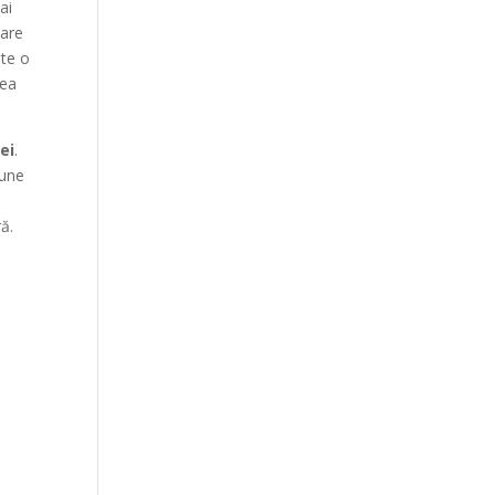
ai
 are
ste o
rea
ei
.
bune
e
ă.