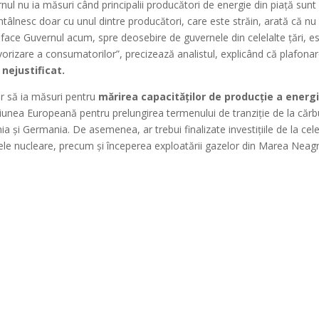
l nu ia măsuri când principalii producători de energie din piață sunt 
 întâlnesc doar cu unul dintre producători, care este străin, arată că nu
 face Guvernul acum, spre deosebire de guvernele din celelalte țări, e
avorizare a consumatorilor”, precizează analistul, explicând că plafona
 nejustificat.
iar să ia măsuri pentru
mărirea capacităților de producție a energi
unea Europeană pentru prelungirea termenului de tranziție de la căr
a și Germania. De asemenea, ar trebui finalizate investițiile de la cel
rele nucleare, precum și începerea exploatării gazelor din Marea Neagr