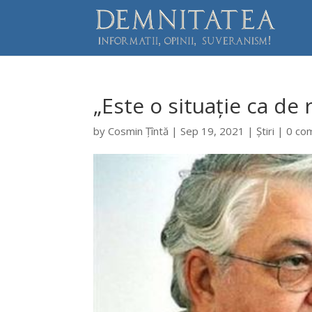
„Este o situație ca de 
by
Cosmin Țîntă
|
Sep 19, 2021
|
Știri
|
0 co