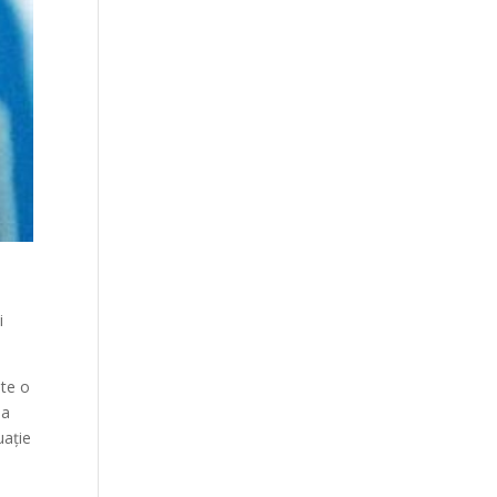
i
ste o
 a
uație