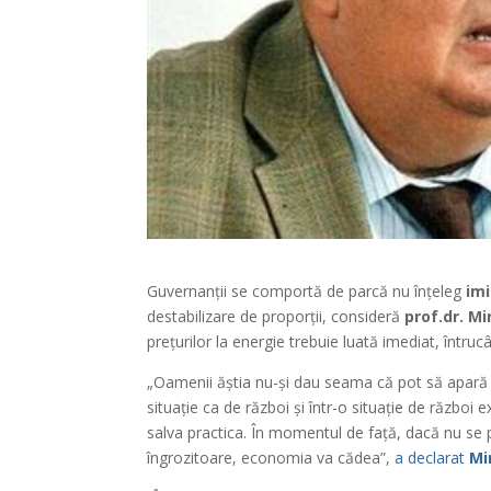
Guvernanții se comportă de parcă nu înțeleg
im
destabilizare de proporții, consideră
prof.dr. M
prețurilor la energie trebuie luată imediat, întru
„Oamenii ăștia nu-și dau seama că pot să apară ni
situație ca de război și într-o situație de război
salva practica. În momentul de față, dacă nu se 
îngrozitoare, economia va cădea”,
a declarat
Mi