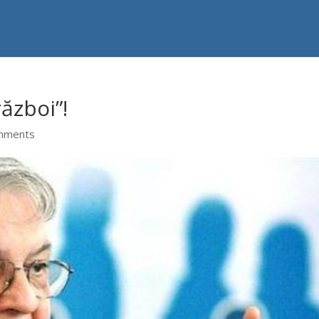
război”!
mments