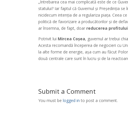
„Întrebarea cea mai complicată este de ce Guvernu
statului? Iar faptul că Guvernul și Președinția se
nicidecum intenția de a regulariza piața. Ceea ce
politică de favorizare a producătorilor și de def
ar însemna, de fapt, doar
reducerea profitului
Potrivit lui
Mircea Coșea
, guvernul ar trebui ch
Acesta recomandă începerea de negocieri cu Uni
la alte forme de energie, așa cum au făcut Poloni
două centrale care sunt în lucru și de la reactoa
Submit a Comment
You must be
logged in
to post a comment.