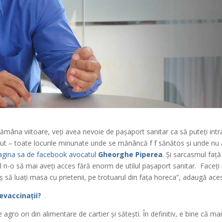
ămâna viitoare, veți avea nevoie de pașaport sanitar ca să puteți intr
t – toate locurile minunate unde se mănâncă f f sănătos și unde nu 
pagina sa de facebook avocatul
Gheorghe Piperea
. Și sarcasmul față
ll n-o să mai aveți acces fără enorm de utilul pașaport sanitar. Faceți
ș să luați masa cu prietenii, pe trotuarul din fața horeca”, adaugă ace
nevaccinații?
 agro ori din alimentare de cartier și sătești. În definitiv, e bine că ma