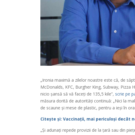
„Ironia maximă a zilelor noastre este că, de săpt
McDonalds, KFC, Burgher King, Subway, Pizza Hu
nicio șansă să vă faceți de 135,5 kile”,
scrie pe 
măsura dorită de autorități continuă: „Nici la ma
de scaune și mese de plastic, pentru a ieși în ora
Citește și: Vaccinații, mai periculoși decât 
„Și adunați repede provizii de la țară sau din piețe