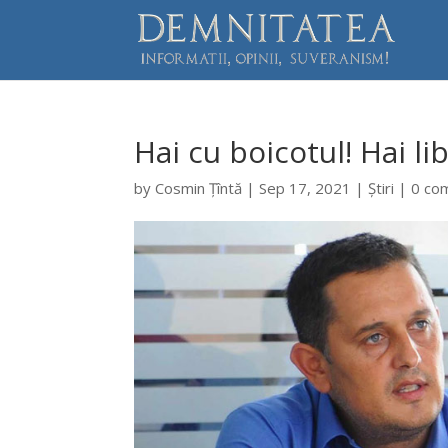
Hai cu boicotul! Hai li
by
Cosmin Țîntă
|
Sep 17, 2021
|
Știri
|
0 co