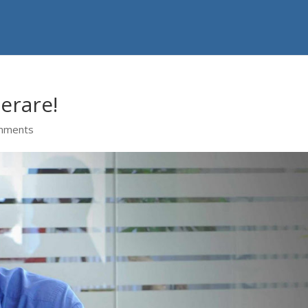
berare!
mments