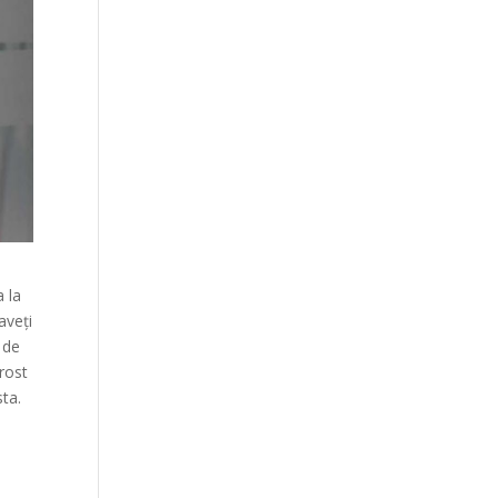
a la
aveți
 de
 rost
sta.
i