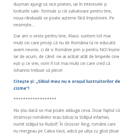
dușman ajungi să vezi prieten, iar în interesele și
loviturile sale- formule și căi salvatoare pentru tine,
noua rânduială se poate așterne fără împotrivire. Pe
nesimțite…
Dar am o veste pentru tine, Klaus: suntem tot mai
mulți cei care pricep că nu de România ta re-educată
avem nevoie, ci de o Românie prin și pentru NOI înșine.
Iar de acum, de când ne-ai arătat atât de limpede cine
ești și ce vrei, vom fi tot mai mulți cei care cred că
Iohannis trebuie să plece!
Citește și: „Sibiul meu nu e orașul lustruitorilor de
cizme”!
******************
Nu știu dacă se mai poate adăuga ceva. Doar faptul că
strămoșii românilor erau bătuți la Stâlpul infamiei,
numit stâlpul lui Rudolf. În Grosser Ring, românii care
nu mergeau pe Calea Vacii, adică pe ulița cu glod (doar