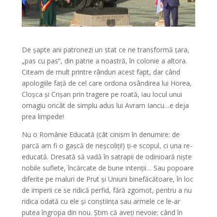
De șapte ani patronezi un stat ce ne transformă țara,
„pas cu pas”, din patrie a noastră, în colonie a altora.
Citeam de mult printre rânduri acest fapt, dar când
apologiile față de cel care ordona osândirea lui Horea,
Cloșca și Crișan prin tragere pe roată, iau locul unui
omagiu oricât de simplu adus lui Avram Iancu…e deja
prea limpede!
Nu o Românie Educată (cât cinism în denumire: de
parcă am fi o gașcă de neșcoliți!) ți-e scopul, ci una re-
educată. Dresată să vadă în satrapii de odinioară niște
nobile suflete, încărcate de bune intenții… Sau popoare
diferite pe maluri de Prut și Uniuni binefăcătoare, în loc
de imperii ce se ridică perfid, fără zgomot, pentru a nu
ridica odată cu ele și conștiința sau armele ce le-ar
putea îngropa din nou. Știm că aveți nevoie: când în