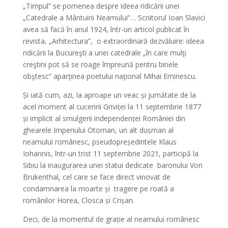
„Timpul” se pomenea despre ideea ridicării unei
„Catedrale a Mântuirii Neamului”… Scriitorul Ioan Slavici
avea să facă în anul 1924, într-un articol publicat în
revista, „Arhitectura”, o extraordinară dezvăluire: ideea
ridicării la Bucureşti a unei catedrale „în care mulţi
creştini pot să se roage împreună pentru binele
obştesc” aparţinea poetului naţional Mihai Eminescu.
Și iată cum, azi, la aproape un veac și jumătate de la
acel moment al cuceririi Griviței la 11 septembrie 1877
și implicit al smulgerii independenței României din
ghearele Imperiului Otoman, un alt dușman al
neamului românesc, pseudopreședintele Klaus
Iohannis, într-un trist 11 septembrie 2021, participă la
Sibiu la inaugurarea unei statui dedicate baronului Von
Brukenthal, cel care se face direct vinovat de
condamnarea la moarte și tragere pe roată a
românilor Horea, Closca și Crișan.
Deci, de la momentul de grație al neamului românesc