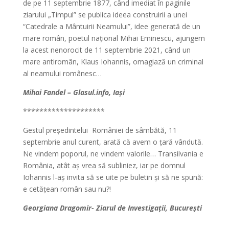
de pe 11 septembrie 1877, când imediat în paginile
ziarului „Timpul” se publica ideea construirii a unei
“Catedrale a Mântuirii Neamului”, idee generată de un
mare român, poetul național Mihai Eminescu, ajungem
la acest nenorocit de 11 septembrie 2021, când un
mare antiromân, Klaus Iohannis, omagiază un criminal
al neamului românesc…
Mihai Fandel – Glasul.info, Iași
********************
Gestul președintelui României de sâmbătă, 11
septembrie anul curent, arată că avem o țară vândută.
Ne vindem poporul, ne vindem valorile… Transilvania e
România, atât aș vrea să subliniez, iar pe domnul
Iohannis l-aș invita să se uite pe buletin și să ne spună:
e cetățean român sau nu?!
Georgiana Dragomir- Ziarul de Investigații, București