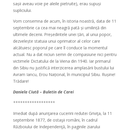
sașii aveau voie pe aleile pietruite), erau supuși
supliciului.
Vom consemna de acum, în istoria noastră, data de 11
septembrie ca cea mai neagră pată și umilință din
ultimele decenii. Președintele unei țări, al unui popor,
dezvelește statuia unui oprimator al celor care
alcătuiesc poporul pe care îl conduce la momentul
actual. Nu a dat niciun semn de compasiune nici pentru
victimele Dictatului de la Viena din 1940. Iar primarul
din Sibiu nu justifică interzicerea amplasării bustului lui
Avram Iancu, Erou Național, în municipiul Sibiu. Rușine!
Trădare!
Daniela Ciută – Buletin de Carei
******************
Imediat după anunţarea cuceririi redutei Griviţa, la 11
septembrie 1877, de ostaşii români, în cadrul
Războiului de Independenţă, în paginile ziarului