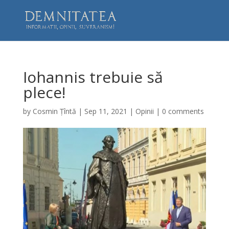
Iohannis trebuie să
plece!
by
Cosmin Țîntă
|
Sep 11, 2021
|
Opinii
|
0 comments