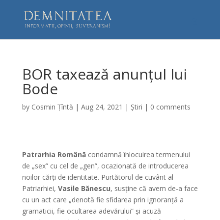
BOR taxează anunțul lui
Bode
by
Cosmin Țîntă
|
Aug 24, 2021
|
Știri
|
0 comments
Patrarhia Română
condamnă înlocuirea termenului
de „sex” cu cel de „gen”, ocazionată de introducerea
noilor cărți de identitate. Purtătorul de cuvânt al
Patriarhiei,
Vasile Bănescu
, susține că avem de-a face
cu un act care „denotă fie sfidarea prin ignoranță a
gramaticii, fie ocultarea adevărului” și acuză