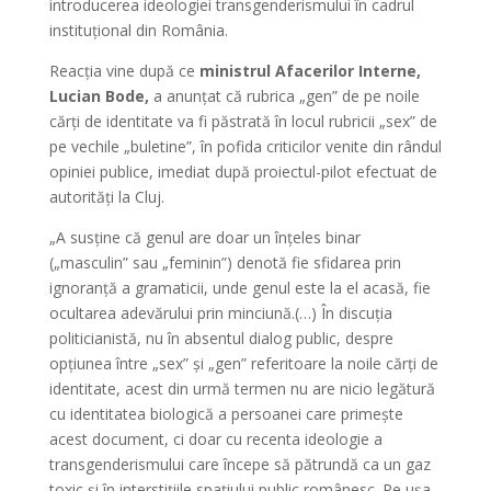
introducerea ideologiei transgenderismului în cadrul
instituțional din România.
Reacția vine după ce
ministrul Afacerilor Interne,
Lucian Bode,
a anunțat că rubrica „gen” de pe noile
cărți de identitate va fi păstrată în locul rubricii „sex” de
pe vechile „buletine”, în pofida criticilor venite din rândul
opiniei publice, imediat după proiectul-pilot efectuat de
autorități la Cluj.
„A susține că genul are doar un înțeles binar
(„masculin” sau „feminin”) denotă fie sfidarea prin
ignoranță a gramaticii, unde genul este la el acasă, fie
ocultarea adevărului prin minciună.(…) În discuția
politicianistă, nu în absentul dialog public, despre
opțiunea între „sex” și „gen” referitoare la noile cărți de
identitate, acest din urmă termen nu are nicio legătură
cu identitatea biologică a persoanei care primește
acest document, ci doar cu recenta ideologie a
transgenderismului care începe să pătrundă ca un gaz
toxic și în interstițiile spațiului public românesc. Pe ușa