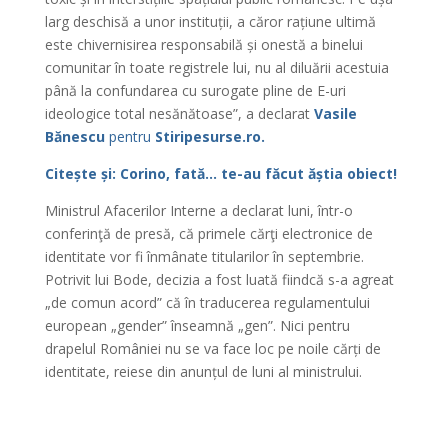
larg deschisă a unor instituții, a căror rațiune ultimă
este chivernisirea responsabilă și onestă a binelui
comunitar în toate registrele lui, nu al diluării acestuia
până la confundarea cu surogate pline de E-uri
ideologice total nesănătoase”, a declarat
Vasile
Bănescu
pentru
Stiripesurse.ro.
Citește și: Corino, fată… te-au făcut ăștia obiect!
Ministrul Afacerilor Interne a declarat luni, într-o
conferinţă de presă, că primele cărţi electronice de
identitate vor fi înmânate titularilor în septembrie.
Potrivit lui Bode, decizia a fost luată fiindcă s-a agreat
„de comun acord” că în traducerea regulamentului
european „gender” înseamnă „gen”. Nici pentru
drapelul României nu se va face loc pe noile cărți de
identitate, reiese din anunțul de luni al ministrului.