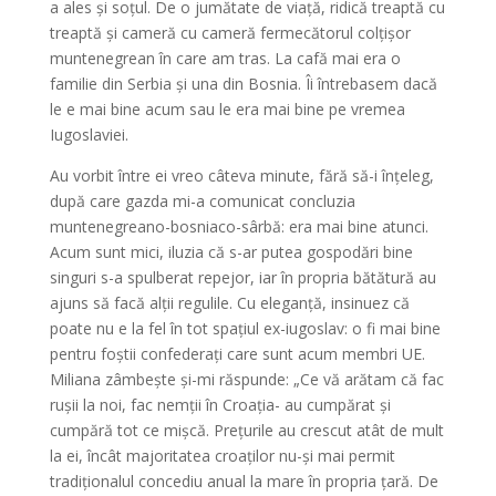
a ales și soțul. De o jumătate de viață, ridică treaptă cu
treaptă și cameră cu cameră fermecătorul colțișor
muntenegrean în care am tras. La cafă mai era o
familie din Serbia și una din Bosnia. Îi întrebasem dacă
le e mai bine acum sau le era mai bine pe vremea
Iugoslaviei.
Au vorbit între ei vreo câteva minute, fără să-i înțeleg,
după care gazda mi-a comunicat concluzia
muntenegreano-bosniaco-sârbă: era mai bine atunci.
Acum sunt mici, iluzia că s-ar putea gospodări bine
singuri s-a spulberat repejor, iar în propria bătătură au
ajuns să facă alții regulile. Cu eleganță, insinuez că
poate nu e la fel în tot spațiul ex-iugoslav: o fi mai bine
pentru foștii confederați care sunt acum membri UE.
Miliana zâmbește și-mi răspunde: „Ce vă arătam că fac
rușii la noi, fac nemții în Croația- au cumpărat și
cumpără tot ce mișcă. Prețurile au crescut atât de mult
la ei, încât majoritatea croaților nu-și mai permit
tradiționalul concediu anual la mare în propria țară. De