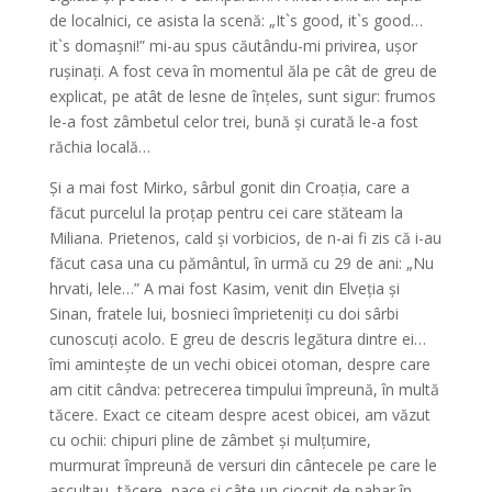
de localnici, ce asista la scenă: „It`s good, it`s good…
it`s domașni!” mi-au spus căutându-mi privirea, ușor
rușinați. A fost ceva în momentul ăla pe cât de greu de
explicat, pe atât de lesne de înțeles, sunt sigur: frumos
le-a fost zâmbetul celor trei, bună și curată le-a fost
răchia locală…
Și a mai fost Mirko, sârbul gonit din Croația, care a
făcut purcelul la proțap pentru cei care stăteam la
Miliana. Prietenos, cald și vorbicios, de n-ai fi zis că i-au
făcut casa una cu pământul, în urmă cu 29 de ani: „Nu
hrvati, lele…” A mai fost Kasim, venit din Elveția și
Sinan, fratele lui, bosnieci împrieteniți cu doi sârbi
cunoscuți acolo. E greu de descris legătura dintre ei…
îmi amintește de un vechi obicei otoman, despre care
am citit cândva: petrecerea timpului împreună, în multă
tăcere. Exact ce citeam despre acest obicei, am văzut
cu ochii: chipuri pline de zâmbet și mulțumire,
murmurat împreună de versuri din cântecele pe care le
ascultau, tăcere, pace și câte un ciocnit de pahar în