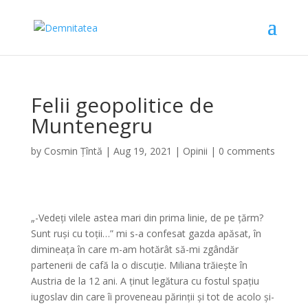
Felii geopolitice de
Muntenegru
by
Cosmin Țîntă
|
Aug 19, 2021
|
Opinii
|
0 comments
„-Vedeți vilele astea mari din prima linie, de pe țărm?
Sunt ruși cu toții…” mi s-a confesat gazda apăsat, în
dimineața în care m-am hotărât să-mi zgândăr
partenerii de cafă la o discuție. Miliana trăiește în
Austria de la 12 ani. A ținut legătura cu fostul spațiu
iugoslav din care îi proveneau părinții și tot de acolo și-