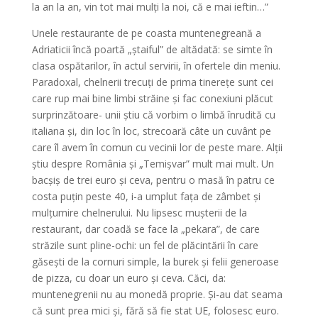
la an la an, vin tot mai mulți la noi, că e mai ieftin…”
Unele restaurante de pe coasta muntenegreană a
Adriaticii încă poartă „ștaiful” de altădată: se simte în
clasa ospătarilor, în actul servirii, în ofertele din meniu.
Paradoxal, chelnerii trecuți de prima tinerețe sunt cei
care rup mai bine limbi străine și fac conexiuni plăcut
surprinzătoare- unii știu că vorbim o limbă înrudită cu
italiana și, din loc în loc, strecoară câte un cuvânt pe
care îl avem în comun cu vecinii lor de peste mare. Alții
știu despre România și „Temișvar” mult mai mult. Un
bacșiș de trei euro și ceva, pentru o masă în patru ce
costa puțin peste 40, i-a umplut fața de zâmbet și
mulțumire chelnerului. Nu lipsesc mușterii de la
restaurant, dar coadă se face la „pekara”, de care
străzile sunt pline-ochi: un fel de plăcintării în care
găsești de la cornuri simple, la burek și felii generoase
de pizza, cu doar un euro și ceva. Căci, da:
muntenegrenii nu au monedă proprie. Și-au dat seama
că sunt prea mici și, fără să fie stat UE, folosesc euro.