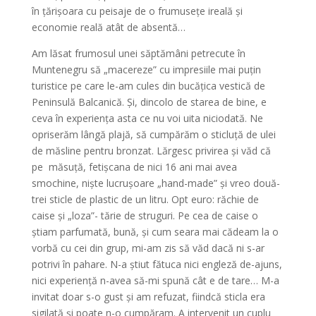
în țărișoara cu peisaje de o frumusețe ireală și
economie reală atât de absentă…
Am lăsat frumosul unei săptămâni petrecute în
Muntenegru să „macereze” cu impresiile mai puțin
turistice pe care le-am cules din bucățica vestică de
Peninsulă Balcanică. Și, dincolo de starea de bine, e
ceva în experiența asta ce nu voi uita niciodată. Ne
opriserăm lângă plajă, să cumpărăm o sticluță de ulei
de măsline pentru bronzat. Lărgesc privirea și văd că
pe măsuță, fetișcana de nici 16 ani mai avea
smochine, niște lucrușoare „hand-made” și vreo două-
trei sticle de plastic de un litru. Opt euro: răchie de
caise și „loza”- tărie de struguri. Pe cea de caise o
știam parfumată, bună, și cum seara mai cădeam la o
vorbă cu cei din grup, mi-am zis să văd dacă ni s-ar
potrivi în pahare. N-a știut fătuca nici engleză de-ajuns,
nici experiență n-avea să-mi spună cât e de tare… M-a
invitat doar s-o gust și am refuzat, fiindcă sticla era
sigilată și poate n-o cumpăram. A intervenit un cuplu