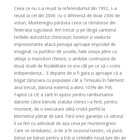
Ceea ce nu s-a reușit la referendumul din 1992, s-a
reușit la cel din 2006: cu o diferență de doar 2300 de
voturi, Muntenegru părăsea ceea ce rămăsese din
federația iugoslavă. Am trecut și pe lângă șantierul
teribilei autostrăzi chinezești: tuneluri și viaducte
impresionante atacă peisajul aproape imposibil de
imaginat ca purtător de șosele, hale uriașe pline cu
utilaje și muncitori chinezi, o ambiție contrazisă de
două studii de fezabilitate ce era cât pe ce să-i coste
independența… E departe de a fi gata și aproape că a
băgat țărișoara cu populație cât a Timișului în faliment:
anul trecut, datoria externă a atins 103% din PIB.
Faptul că UE a sărit în ajutor pentru rambursarea
datoriei către băncile statului chinez i-a ferit, pentru
moment, de o executare silită croită perfid la
kilometrul pătrat de țară. Fără vreo garanție că viitorul
îi va feri cu adevărat de așa ceva pe muntenegreni.
Care se străduiesc, zi de zi în sezonul turistic, să pună
bănuț pe bănuț pentru a trăi și celelalte nouă luni din an