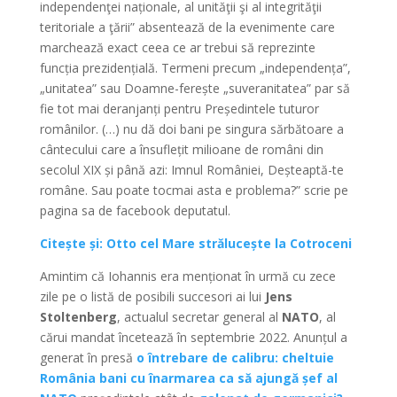
independenţei naționale, al unităţii şi al integrităţii
teritoriale a ţării” absentează de la evenimente care
marchează exact ceea ce ar trebui să reprezinte
funcția prezidențială. Termeni precum „independența”,
„unitatea” sau Doamne-ferește „suveranitatea” par să
fie tot mai deranjanți pentru Președintele tuturor
românilor. (…) nu dă doi bani pe singura sărbătoare a
cântecului care a însuflețit milioane de români din
secolul XIX și până azi: Imnul României, Deșteaptă-te
române. Sau poate tocmai asta e problema?” scrie pe
pagina sa de facebook deputatul.
Citește și: Otto cel Mare strălucește la Cotroceni
Amintim că Iohannis era menționat în urmă cu zece
zile pe o listă de posibili succesori ai lui
Jens
Stoltenberg
, actualul secretar general al
NATO
, al
cărui mandat încetează în septembrie 2022. Anunțul a
generat în presă
o întrebare de calibru: cheltuie
România bani cu înarmarea ca să ajungă șef al