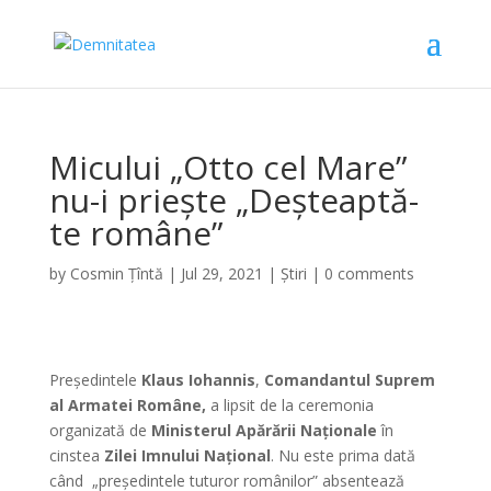
Micului „Otto cel Mare”
nu-i priește „Deșteaptă-
te române”
by
Cosmin Țîntă
|
Jul 29, 2021
|
Știri
|
0 comments
Președintele
Klaus Iohannis
,
Comandantul Suprem
al Armatei Române,
a lipsit de la ceremonia
organizată de
Ministerul Apărării Naționale
în
cinstea
Zilei Imnului Național
. Nu este prima dată
când „președintele tuturor românilor” absentează