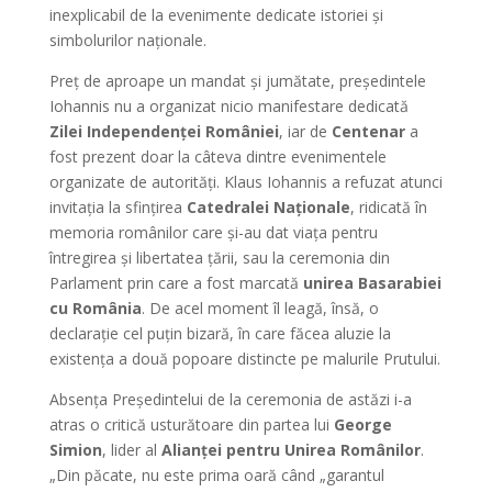
inexplicabil de la evenimente dedicate istoriei și
simbolurilor naționale.
Preț de aproape un mandat și jumătate, președintele
Iohannis nu a organizat nicio manifestare dedicată
Zilei Independenței României
, iar de
Centenar
a
fost prezent doar la câteva dintre evenimentele
organizate de autorități. Klaus Iohannis a refuzat atunci
invitația la sfințirea
Catedralei Naționale
, ridicată în
memoria românilor care și-au dat viața pentru
întregirea și libertatea țării, sau la ceremonia din
Parlament prin care a fost marcată
unirea Basarabiei
cu România
. De acel moment îl leagă, însă, o
declarație cel puțin bizară, în care făcea aluzie la
existența a două popoare distincte pe malurile Prutului.
Absența Președintelui de la ceremonia de astăzi i-a
atras o critică usturătoare din partea lui
George
Simion
, lider al
Alianței pentru Unirea Românilor
.
„Din păcate, nu este prima oară când „garantul