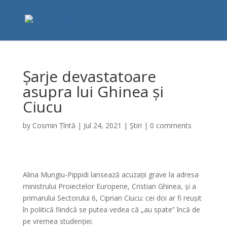
Șarje devastatoare
asupra lui Ghinea și
Ciucu
by
Cosmin Țîntă
|
Jul 24, 2021
|
Știri
|
0 comments
Alina Mungiu-Pippidi lansează acuzații grave la adresa
ministrului Proiectelor Europene, Cristian Ghinea, și a
primarului Sectorului 6, Ciprian Ciucu: cei doi ar fi reușit
în politică fiindcă se putea vedea că „au spate” încă de
pe vremea studenției.