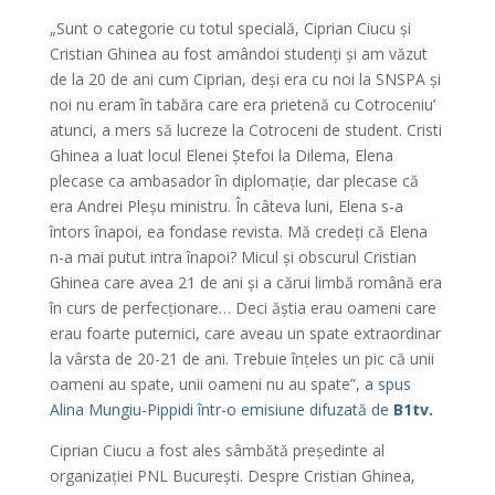
„Sunt o categorie cu totul specială, Ciprian Ciucu și
Cristian Ghinea au fost amândoi studenți și am văzut
de la 20 de ani cum Ciprian, deși era cu noi la SNSPA și
noi nu eram în tabăra care era prietenă cu Cotroceniu’
atunci, a mers să lucreze la Cotroceni de student. Cristi
Ghinea a luat locul Elenei Ștefoi la Dilema, Elena
plecase ca ambasador în diplomație, dar plecase că
era Andrei Pleșu ministru. În câteva luni, Elena s-a
întors înapoi, ea fondase revista. Mă credeți că Elena
n-a mai putut intra înapoi? Micul și obscurul Cristian
Ghinea care avea 21 de ani și a cărui limbă română era
în curs de perfecționare… Deci ăștia erau oameni care
erau foarte puternici, care aveau un spate extraordinar
la vârsta de 20-21 de ani. Trebuie înțeles un pic că unii
oameni au spate, unii oameni nu au spate”,
a spus
Alina Mungiu-Pippidi într-o emisiune difuzată de
B1tv.
Ciprian Ciucu a fost ales sâmbătă președinte al
organizației PNL București. Despre Cristian Ghinea,