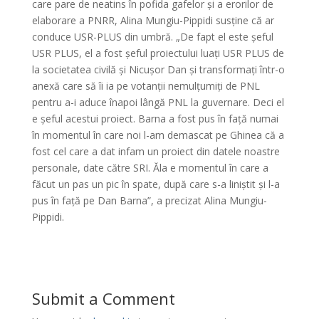
care pare de neatins în pofida gafelor și a erorilor de
elaborare a PNRR, Alina Mungiu-Pippidi susține că ar
conduce USR-PLUS din umbră. „De fapt el este șeful
USR PLUS, el a fost șeful proiectului luați USR PLUS de
la societatea civilă și Nicușor Dan și transformați într-o
anexă care să îi ia pe votanții nemulțumiți de PNL
pentru a-i aduce înapoi lângă PNL la guvernare. Deci el
e șeful acestui proiect. Barna a fost pus în față numai
în momentul în care noi l-am demascat pe Ghinea că a
fost cel care a dat infam un proiect din datele noastre
personale, date către SRI. Ăla e momentul în care a
făcut un pas un pic în spate, după care s-a liniștit și l-a
pus în față pe Dan Barna”, a precizat Alina Mungiu-
Pippidi.
Submit a Comment