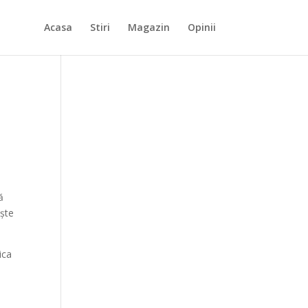
Acasa
Stiri
Magazin
Opinii
ă
ește
ica