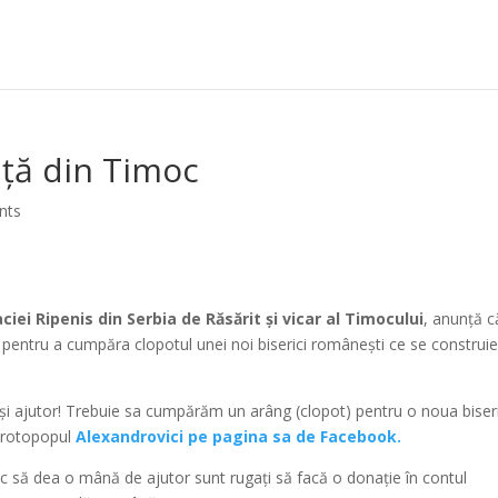
uță din Timoc
nts
iei Ripenis din Serbia de Răsărit și vicar al Timocului
, anunță c
r pentru a cumpăra clopotul unei noi biserici românești ce se construi
in și ajutor! Trebuie sa cumpărăm un arâng (clopot) pentru o noua biser
 protopopul
Alexandrovici pe pagina sa de Facebook.
sc să dea o mână de ajutor sunt rugați să facă o donație în contul