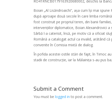
RO41RNCB0179163920680002, deschis la Banc
Boian „Al Lisăndroaichi”, așa cum își mai spune P
după aproape două secole în care limba română a 
fost construit pe propriul teren, din banii familie
intervențiilor diplomatice, Boian Alexandrovici 
Sârbă l-a caterisit, însă, pe motiv că a oficiat s
Română a catalogat actul ca invalid, arătând că pr
convenite în Comisia mixtă de dialog.
În pofida acestei ostile stări de fapt, în Timoc au
stadii de construcție, iar la Mălainița s-au pus 
Submit a Comment
You must be
logged in
to post a comment.