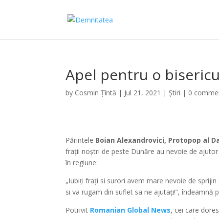
Apel pentru o biseric
by
Cosmin Țîntă
|
Jul 21, 2021
|
Știri
|
0 comme
Părintele
Boian Alexandrovici, Protopop al Dac
frații noștri de peste Dunăre au nevoie de ajuto
în regiune:
„Iubiți frați si surori avem mare nevoie de sprij
si va rugam din suflet sa ne ajutați!”, îndeamnă
Potrivit
Romanian Global News
, cei care dore