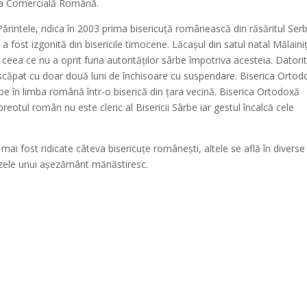
a Comercială Română.
ărintele, ridica în 2003 prima bisericuță românească din răsăritul Serb
fost izgonită din bisericile timocene. Lăcașul din satul natal Mălaini
i, ceea ce nu a oprit furia autorităților sârbe împotriva acesteia. Datori
a scăpat cu doar două luni de închisoare cu suspendare. Biserica Orto
lujbe în limba română într-o biserică din țara vecină. Biserica Ortodoxă
eotul român nu este cleric al Bisericii Sârbe iar gestul încalcă cele
 mai fost ridicate câteva bisericuțe românești, altele se află în diverse
bazele unui așezământ mănăstiresc.