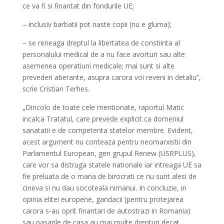
ce va fi si finantat din fondurile UE;
– inclusiv barbatii pot naste copii (nu e gluma);
– se reneaga dreptul la libertatea de constiinta al
personalului medical de a nu face avorturi sau alte
asemenea operatiuni medicale; mai sunt si alte
prevederi aberante, asupra carora voi reveni in detaliu”,
scrie Cristian Terhes.
„Dincolo de toate cele mentionate, raportul Matic
incalca Tratatul, care prevede explicit ca domeniul
sanatatii e de competenta statelor membre. Evident,
acest argument nu conteaza pentru neomarxistii din
Parlamentul European, gen grupul Renew (USRPLUS),
care vor sa distruga statele nationale iar intreaga UE sa
fie preluata de o mana de birocrati ce nu sunt alesi de
cineva si nu dau socoteala nimanui. In concluzie, in
opinia elitei europene, gandacii (pentru protejarea
carora s-au oprit finantari de autostrazi in Romania)
sau pasarile de casa au mai multe drepturi decat