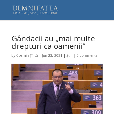
Gândacii au „mai multe
drepturi ca oamenii”
by
Cosmin Țîntă
|
Jun 23, 2021
|
Știri
|
0 comments