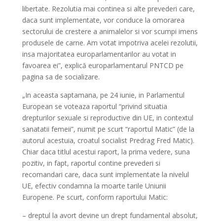
libertate. Rezolutia mai continea si alte prevederi care,
daca sunt implementate, vor conduce la omorarea
sectorului de crestere a animalelor si vor scumpi imens
produsele de carne. Am votat impotriva acelei rezolutii,
insa majoritatea europarlamentarilor au votat in
favoarea ei”, explică europarlamentarul PNTCD pe
pagina sa de socializare.
„In aceasta saptamana, pe 24 iunie, in Parlamentul
European se voteaza raportul “privind situatia
drepturilor sexuale si reproductive din UE, in contextul
sanatatii femeii”, numit pe scurt “raportul Matic” (de la
autorul acestuia, croatul socialist Predrag Fred Matic).
Chiar daca titlul acestui raport, la prima vedere, suna
pozitiv, in fapt, raportul contine prevederi si
recomandari care, daca sunt implementate la nivelul
UE, efectiv condamna la moarte tarile Uniunii
Europene. Pe scurt, conform raportului Matic:
– dreptul la avort devine un drept fundamental absolut,