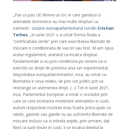
„Pas cu pas UE devine un loc in care gandacii si
animalele domestice au mai multe drepturi ca
oamenii”,
susține euroaparlamentarul român
Cristian
Terhes
.
„In iunie 2021 s-a votat forma finala a
“certificatului verde” prin care exercitarea libertatii de
miscare e conditionata de vaccin sau test. M-am opus
acelui regulament, aratand ca incalca drepturi
fundamentale si nu poti conditiona pe nimeni sa-si
exercite un drept de primirea unui ser experimental.
Majoritatea europarlamentarilor, insa, au votat ca
libertatea e ceva relativ, iar prin vot politic pot sa
restranga un asemenea drept. (…) Tot in iunie 2021,
insa, Parlamentul European a votat o rezolutie prin
care se cere incetarea mentinerii animalelor in custi.
Autorii respectivei rezolutii erau foarte preocupati ca
ratele, gastele sau gainile nu au suficienta libertate de
miscare inclusiv sa-si intinda aripile, prin urmare, dat
fiind ca sunt tinute in custi, li se incalca dreptul la