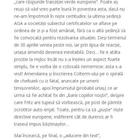
„care răspunde tranziției verde europene”. Poate aș
reuși să văd vreo parte bună în povestea asta, dacă nu
ne-am împotmoli în niște certitudini: la ultima ședință
AGA a societății subiectul certificatelor se aflase pe
ordinea de zi și a fost amânat, fără ca o altă ședință să
fie convocată pentru rezolvarea situației. Deși termenul
de 30 aprilie venea peste noi, iar prin lipsa de reacție,
uriașa amendă devenea inevitabilă. Deci… fie e atâta
prostie la mijloc încât nu s-a înțeles un aspect foarte
simplu, fie e vorba de o colosală nemernicie: asta s-a
vrut! Amendarea și înscrierea Colterm-ului pe o spirală
de cheltuieli cu iz fatal, aruncate pe umerii
timișorenilor, apoi împrumutul (probabil uriaș) ce ar
urma să fie achitat fix din „banii copiilor noștri”, despre
care Fritz are tupeul să vorbească, pe post de părinte
ocrotitor auto-erijat. Toate, pentru ca să „puște” niște
directive europene, indiferent cât de dureros ar fi
traseul impus băștinașilor…
Mai încearcă, pe final, o „aducere din text”,