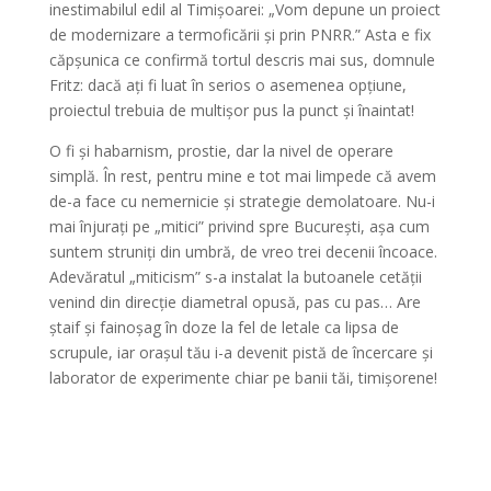
inestimabilul edil al Timișoarei: „Vom depune un proiect
de modernizare a termoficării și prin PNRR.” Asta e fix
căpșunica ce confirmă tortul descris mai sus, domnule
Fritz: dacă ați fi luat în serios o asemenea opțiune,
proiectul trebuia de multișor pus la punct și înaintat!
O fi și habarnism, prostie, dar la nivel de operare
simplă. În rest, pentru mine e tot mai limpede că avem
de-a face cu nemernicie și strategie demolatoare. Nu-i
mai înjurați pe „mitici” privind spre București, așa cum
suntem struniți din umbră, de vreo trei decenii încoace.
Adevăratul „miticism” s-a instalat la butoanele cetății
venind din direcție diametral opusă, pas cu pas… Are
ștaif și fainoșag în doze la fel de letale ca lipsa de
scrupule, iar orașul tău i-a devenit pistă de încercare și
laborator de experimente chiar pe banii tăi, timișorene!