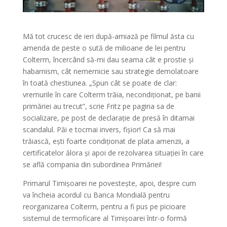
Mă tot crucesc de ieri după-amiază pe filmul ăsta cu
amenda de peste o sută de milioane de lei pentru
Colterm, încercând să-mi dau seama cât e prostie și
habarnism, cât nemernicie sau strategie demolatoare
în toată chestiunea. „Spun cât se poate de clar:
vremurile în care Colterm trăia, necondiționat, pe banii
primăriei au trecut”, scrie Fritz pe pagina sa de
socializare, pe post de declarație de presă în ditamai
scandalul. Păi e tocmai invers, fișior! Ca să mai
trăiască, ești foarte condiționat de plata amenzii, a
certificatelor ălora și apoi de rezolvarea situației în care
se află compania din subordinea Primăriei!
Primarul Timișoarei ne povestește, apoi, despre cum
va încheia acordul cu Banca Mondială pentru
reorganizarea Colterm, pentru a fi pus pe picioare
sistemul de termoficare al Timișoarei într-o formă