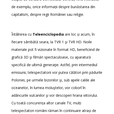
de exemplu, orice informații despre bunăstarea din
capitalism, despre regii României sau religie.
Întâlnirea cu
Teleenciclopedia
are loc și acum, în
fiecare sâmbătă seara, la TVR 1 şi TVR HD. Noile
materiale pot fi vizionate în format HD, beneficiind de
grafică 3D şi filmări spectaculoase, cu aparatură
specifică de ultimă generaţie. Astfel, prin intermediul
emisiunii, telespectatorii vor putea călători prin pădurile
Poloniei, pe urmele bizonilor şi, sub apele calde ale
oceanelor, în lumea moluştelor, vor coborî în
adâncurile vulcanilor şi vor descoperi hrana viitorului.
Cu toată concurența altor canale TV, mulți
telespectatori români răman în continuare atrași de