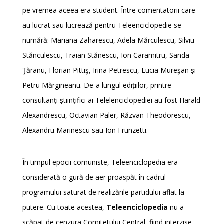
pe vremea aceea era student. Între comentatorii care
au lucrat sau lucrează pentru Teleenciclopedie se
numără: Mariana Zaharescu, Adela Mărculescu, Silviu
Stănculescu, Traian Stănescu, Ion Caramitru, Sanda
Ţăranu, Florian Pittiş, Irina Petrescu, Lucia Mureşan și
Petru Mărgineanu. De-a lungul edițiilor, printre
consultanți științifici ai Telelenciclopediei au fost Harald
Alexandrescu, Octavian Paler, Răzvan Theodorescu,
Alexandru Marinescu sau Ion Frunzetti.
În timpul epocii comuniste, Teleenciclopedia era
considerată o gură de aer proaspăt în cadrul
programului saturat de realizările partidului aflat la
putere. Cu toate acestea,
Teleenciclopedia
nu a
scăpat de cenzura Comitetului Central, fiind interzise,