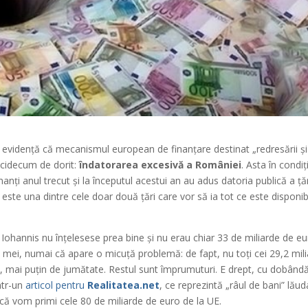
 evidență că mecanismul european de finanțare destinat „redresării și
nicidecum de dorit:
îndatorarea excesivă a României
. Asta în condiți
ți anul trecut și la începutul acestui an au adus datoria publică a țări
 este una dintre cele doar două țări care vor să ia tot ce este disponib
Iohannis nu înțelesese prea bine și nu erau chiar 33 de miliarde de eu
ii mei, numai că apare o micuță problemă: de fapt, nu toți cei 29,2 mil
ro, mai puțin de jumătate. Restul sunt împrumuturi. E drept, cu dobând
ntr-un
articol pentru
Realitatea.net
, ce reprezintă „râul de bani” lăud
că vom primi cele 80 de miliarde de euro de la UE.