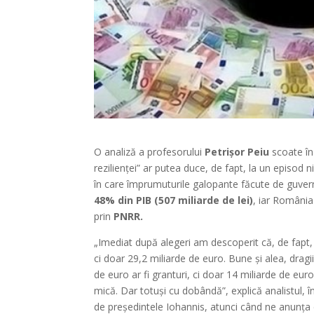
O analiză a profesorului
Petrișor Peiu
scoate în
rezilienței” ar putea duce, de fapt, la un episod 
în care împrumuturile galopante făcute de guvernan
48% din PIB (507 miliarde de lei)
, iar România
prin
PNRR.
„Imediat după alegeri am descoperit că, de fapt, 
ci doar 29,2 miliarde de euro. Bune și alea, drag
de euro ar fi granturi, ci doar 14 miliarde de eu
mică. Dar totuși cu dobândă”, explică analistul, î
de președintele Iohannis, atunci când ne anunța 