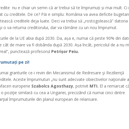
edite nu e chiar un semn că ar trebui să te împrumuți și mai mult. Ci
t cu creditele. De ce? Păi e simplu: România va avea deficite bugetar
ătească creditele deja luate. Deci va trebui să „rostogolească” datoria
 o va returna creditorului, dar va rămâne cu un nou împrumut.
uturile de la UE abia după 2030. Da, așa e, numai că peste 90% din dat
ie cât de mare va fi dobânda după 2030. Așa încât, pericolul de a nu m
 real”, punctează profesorul
Petrișor Peiu.
rumutați pe zi!
umai granturile ce-i revin din Mecanismul de Redresare şi Rezilienţă
editele. Aceste împrumuturi „nu sunt adecvate obiectivelor naţionale a
u afaceri europene
Szabolcs Agosthazy
, potrivit
MTI.
El a remarcat c
 poziţie similară cu cea a Ungariei, precizând că numai cinci dintre
rţial împrumuturile din planul european de relansare.