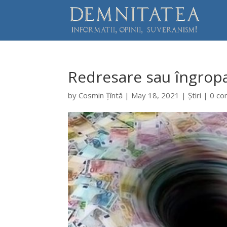
Redresare sau îngropa
by
Cosmin Țîntă
|
May 18, 2021
|
Știri
|
0 c