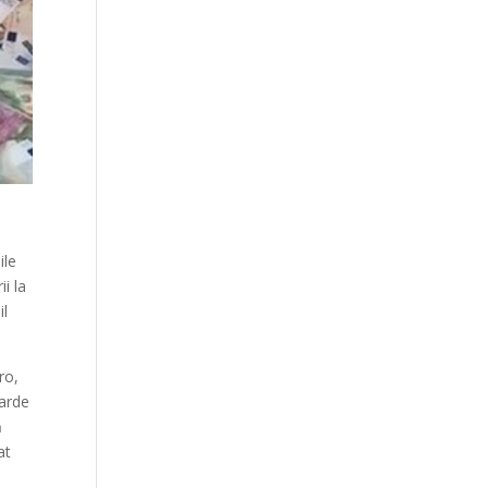
ile
i la
il
ro,
iarde
ă
at