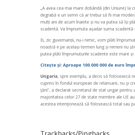
„A avea cea mai mare dobândă (din Uniune) la cr
degrabă e un semn că ar trebui să fii mai modera
mulți ani de acum înainte și nu va putea să își pl
scadentă. Va împrumuta așadar suma scadentă și
Ei, zic guvernanții, nu-i nimic, vom plăti împrum
noastră e pe același termen lung și nimeni nu șt
putea plăti împrumuturile scadente este mare și
Citește și: Aproape 100 000 000 de euro împ
Ungaria
, spre exemplu, a decis să folosească n
cuprins în fondul european de relansare, nu şi cr
ţării”, a declarat secretarul de stat ungar pentr
majoritatea celor 27 de state membre ale UE au o
acestea intenţionează să folosească total sau pa
Trackbacks/Pingbacks