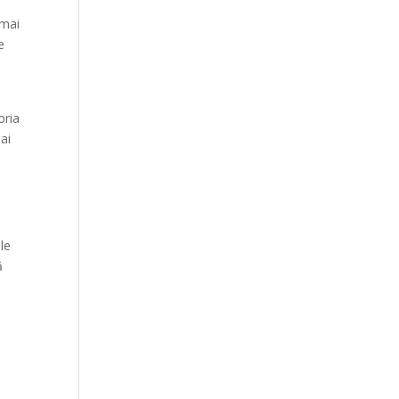
 mai
e
oria
ai
le
ă