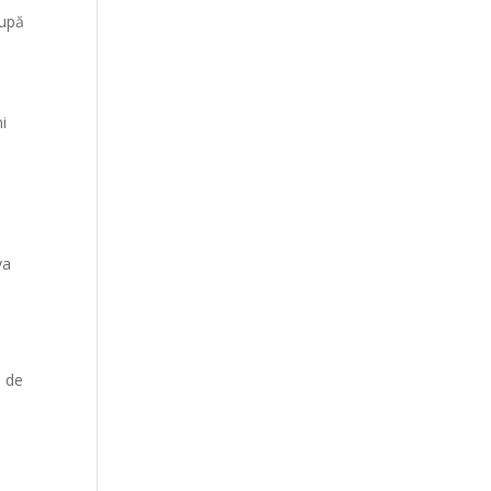
după
ni
va
ă de