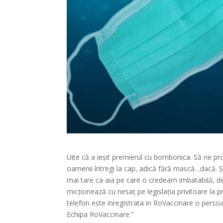
Uite că a ieșit premierul cu bombonica. Să ne pr
oamenii întregi la cap, adică fără mască…dacă. Ș
mai tare ca aia pe care o credeam imbatabilă, de
micționează cu nesaț pe legislația privitoare la 
telefon este inregistrata in RoVaccinare o perso
Echipa RoVaccinare.”