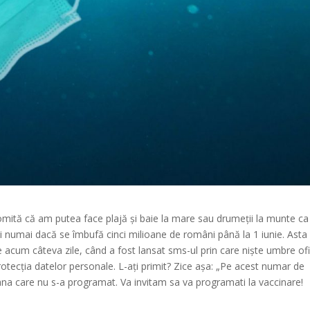
omită că am putea face plajă și baie la mare sau drumeții la munte ca
i numai dacă se îmbufă cinci milioane de români până la 1 iunie. Asta
 acum câteva zile, când a fost lansat sms-ul prin care niște umbre ofi
protecția datelor personale. L-ați primit? Zice așa: „Pe acest numar de
ana care nu s-a programat. Va invitam sa va programati la vaccinare!