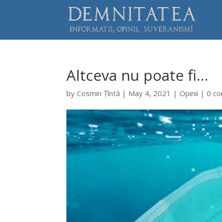
Altceva nu poate fi…
by
Cosmin Țîntă
|
May 4, 2021
|
Opinii
|
0 c