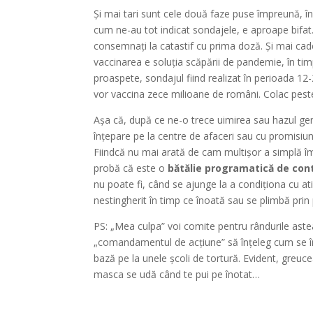
Și mai tari sunt cele două faze puse împreună, în
cum ne-au tot indicat sondajele, e aproape bifat.
consemnați la catastif cu prima doză. Și mai ca
vaccinarea e soluția scăpării de pandemie, în ti
proaspete, sondajul fiind realizat în perioada 12-
vor vaccina zece milioane de români. Colac pest
Așa că, după ce ne-o trece uimirea sau hazul gen
înțepare pe la centre de afaceri sau cu promisiun
Fiindcă nu mai arată de cam multișor a simplă î
probă că este o
bătălie programatică de contr
nu poate fi, când se ajunge la a condiționa cu a
nestingherit în timp ce înoată sau se plimbă prin
PS: „Mea culpa” voi comite pentru rândurile ast
„comandamentul de acțiune” să înțeleg cum se în
bază pe la unele școli de tortură. Evident, greuc
masca se udă când te pui pe înotat…