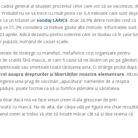
 cadrul general al situației: procentul celor care vor să se vaccineze, 
 Probabil nu se va trece cu mult peste cei 3,4 milioane care sunt deja
de ca un trăznet un
sondaj LARICS
: doar 26,9% dintre români cred că
mp ce 51,3% consideră că trebuie găsite alte metode. Informațiile sunt
23 aprilie. Adică dezastru pentru solemnii care se lăudau că în șase lu
e pupăză, numărul de cazuri scade.
erate de strategii cu maneliști, metaforice cozi organizate pentru
i de scaldă fără mască, ar cam fi cazul să ne lăsăm un pic pe gânduri.
mpleticeală sau sminteală toată tărășenia asta. Ci strânge probă după
ol asupra drepturilor și libertăților noastre elementare.
Altce
tingerea unui prag de vaccinări „apucătura” oamenilor de a respira
 pădure, poate tocmai ca să-și fortifice plămânii și sănătatea.
ea doar dacă mă va face vreun creier d-ăla greucean de prin
oată cu mască. Nu de alta, dar cârpa udă pe figură era chiar recuzit
eanul creier ar trebui să știe să înoate măcar cât să-și dea seama că