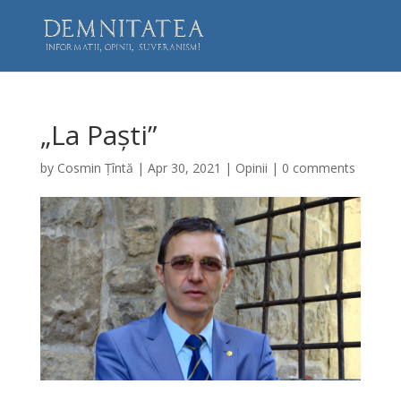
„La Paști”
by
Cosmin Țîntă
|
Apr 30, 2021
|
Opinii
|
0 comments