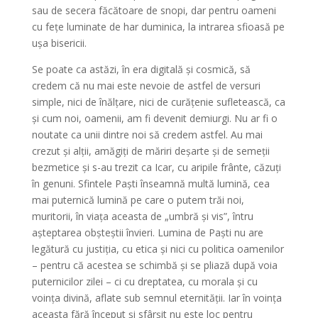
sau de secera făcătoare de snopi, dar pentru oameni
cu fețe luminate de har duminica, la intrarea sfioasă pe
ușa bisericii.
Se poate ca astăzi, în era digitală și cosmică, să
credem că nu mai este nevoie de astfel de versuri
simple, nici de înălțare, nici de curățenie sufletească, ca
și cum noi, oamenii, am fi devenit demiurgi. Nu ar fi o
noutate ca unii dintre noi să credem astfel. Au mai
crezut și alții, amăgiți de măriri deșarte și de semeții
bezmetice și s-au trezit ca Icar, cu aripile frânte, căzuți
în genuni. Sfintele Paști înseamnă multă lumină, cea
mai puternică lumină pe care o putem trăi noi,
muritorii, în viața aceasta de „umbră și vis”, întru
așteptarea obșteștii învieri. Lumina de Paști nu are
legătură cu justiția, cu etica și nici cu politica oamenilor
– pentru că acestea se schimbă și se pliază după voia
puternicilor zilei – ci cu dreptatea, cu morala și cu
voința divină, aflate sub semnul eternității. Iar în voința
aceasta fără început și sfârșit nu este loc pentru