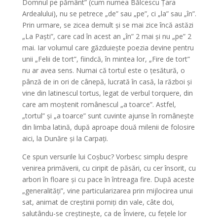
Domnul pe pământ” (cum numea Bălcescu Țara
Ardealului), nu se petrece „de” sau „pe”, ci „la” sau „în”.
Prin urmare, se zicea demult și se mai zice încă astăzi
„La Paști”, care cad în acest an „în” 2 mai și nu „pe” 2
mai. Iar volumul care găzduiește poezia devine pentru
unii „Felii de tort”, fiindcă, în mintea lor, „Fire de tort”
nu ar avea sens. Numai că tortul este o țesătură, o
pânză de in ori de cânepă, lucrată în casă, la război și
vine din latinescul tortus, legat de verbul torquere, din
care am moștenit românescul „a toarce”. Astfel,
„tortul” și „a toarce” sunt cuvinte ajunse în românește
din limba latină, după aproape două milenii de folosire
aici, la Dunăre și la Carpați.
Ce spun versurile lui Coșbuc? Vorbesc simplu despre
venirea primăverii, cu ciripit de păsări, cu cer însorit, cu
arbori în floare și cu pace în întreaga fire. După aceste
„generalități”, vine particularizarea prin mijlocirea unui
sat, animat de creștinii porniți din vale, câte doi,
salutându-se creștinește, ca de Înviere, cu fețele lor