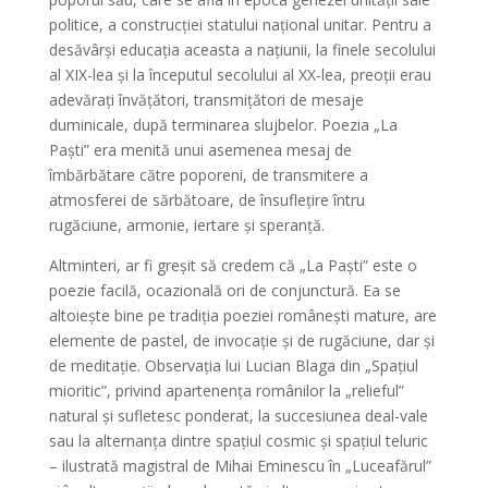
politice, a construcției statului național unitar. Pentru a
desăvârși educația aceasta a națiunii, la finele secolului
al XIX-lea și la începutul secolului al XX-lea, preoții erau
adevărați învățători, transmițători de mesaje
duminicale, după terminarea slujbelor. Poezia „La
Paști” era menită unui asemenea mesaj de
îmbărbătare către poporeni, de transmitere a
atmosferei de sărbătoare, de însuflețire întru
rugăciune, armonie, iertare și speranță.
Altminteri, ar fi greșit să credem că „La Paști” este o
poezie facilă, ocazională ori de conjunctură. Ea se
altoiește bine pe tradiția poeziei românești mature, are
elemente de pastel, de invocație și de rugăciune, dar și
de meditație. Observația lui Lucian Blaga din „Spațiul
mioritic”, privind apartenența românilor la „relieful”
natural și sufletesc ponderat, la succesiunea deal-vale
sau la alternanța dintre spațiul cosmic și spațiul teluric
– ilustrată magistral de Mihai Eminescu în „Luceafărul”