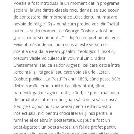
Poezia a fost introdusă la un moment dat în programa
școlară, la una dintre clasele mici, dar azi se aud ecouri
de contestare, din moment ce „Occidentul nu mai are
nevoie de religie” (?) – după cum pretind voci din înaltul
puterii – și din moment ce George Coșbuc a fost un
„poet minor și naționalist” – după cum pretind alte voci.
Evident, năsăudeanul nu a scris aceste versuri cu
intenția de a da la iveală „psalmi” teologico-filosofici,
precum Vasile Voiculescu în volumul „În Grădina
Ghetsemani” sau ca Tudor Arghezi, cel care oscila între
„credință” și „tăgadă” sau care voia să urle „Este!”.
Coșbuc publica „La Paști” în anul 1896, când peste 90%
dintre români erau truditori ai pământului, țărani,
oameni legați de agricultură și când, se pare, mai puțin
de jumătate dintre români știau să scrie și să citească.
George Coșbuc nu scria poezii pentru elita noastră
intelectuală, nici pentru criticii literari și nici pentru a
rămâne el celebru în posteritate. Coșbuc a fost un
poet-luptător, un poeta vates, un fel de profet pentru
poporul său, care se afla în epoca genezei unității sale