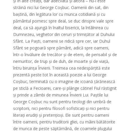
și în alte creații, dar adecvată și altora – nu-i este
străină nici lui George Coșbuc. Oamenii din sat, din
baștină, din legătura lor cu munca cotidiană și cu
pământul pornesc spre deal, se duc dinspre vale spre
deal, ca să ajungă în înaltul bisericii, la întâlnirea cu
Dumnezeu, veghetor din ceruri și trimițător al Duhului
Sfânt. La Paști, oamenii se ridică spre cer, iar Duhul
Sfânt se pogoară spre pământ, adică spre oameni,
într-o învăluire de trecător și de etern, de perisabil și de
nemuritor, de trup și de duh, de moarte și de viață,
întru biruința Învierii. Treimea cea nedespărțită este
prezentă peste tot în această poezie a lui George
Coșbuc, terminată cu o imagine de icoană țărănească
pe sticlă a Fecioarei, care-și plânge cătinel Fiul răstignit
și prinde a zâmbi de minunea Învierii Lui. Paștile lui
George Coșbuc nu sunt pentru teologi din umbră de
scriptorii, nici pentru filosofi sofisticați și nici pentru
literați erudiți și pretențioși. Ele sunt pentru oameni
între oameni, pentru truditorii gliei, cu mâini bătătorite
de munca de peste săptămână, de coarnele plugului