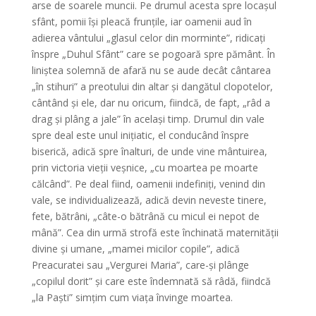
arse de soarele muncii. Pe drumul acesta spre locașul
sfânt, pomii își pleacă frunțile, iar oamenii aud în
adierea vântului „glasul celor din morminte”, ridicați
înspre „Duhul Sfânt” care se pogoară spre pământ. În
liniștea solemnă de afară nu se aude decât cântarea
„în stihuri” a preotului din altar și dangătul clopotelor,
cântând și ele, dar nu oricum, fiindcă, de fapt, „râd a
drag și plâng a jale” în același timp. Drumul din vale
spre deal este unul inițiatic, el conducând înspre
biserică, adică spre înalturi, de unde vine mântuirea,
prin victoria vieții veșnice, „cu moartea pe moarte
călcând”. Pe deal fiind, oamenii indefiniți, venind din
vale, se individualizează, adică devin neveste tinere,
fete, bătrâni, „câte-o bătrână cu micul ei nepot de
mână”. Cea din urmă strofă este închinată maternității
divine și umane, „mamei micilor copile”, adică
Preacuratei sau „Vergurei Maria”, care-și plânge
„copilul dorit” și care este îndemnată să râdă, fiindcă
„la Paști” simțim cum viața învinge moartea.