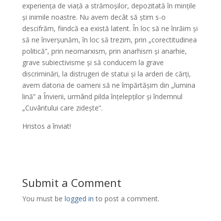
experiența de viață a strămoșilor, depozitată în mințile
și inimile noastre. Nu avem decât să știm s-o
descifrăm, fiindcă ea există latent. În loc să ne înrăim și
să ne înverșunăm, în loc să trezim, prin „corectitudinea
politică”, prin neomarxism, prin anarhism și anarhie,
grave subiectivisme și să conducem la grave
discriminări, la distrugeri de statui și la arderi de cărți,
avem datoria de oameni să ne împărtășim din „lumina
lină” a Învierii, urmând pilda înțelepților și îndemnul
„Cuvântului care zidește”.
Hristos a înviat!
Submit a Comment
You must be
logged in
to post a comment.