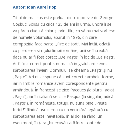
Autor: Ioan Aurel Pop
Titlul de mai sus este preluat dintr-o poezie de George
Coșbuc. Scrisă cu circa 125 de ani în urmă, unora li se
va părea ciudată chiar și prin titlu, ca să nu mai vorbesc
de numele volumului, apărut în 1896, din care
compoziția face parte: „Fire de tort”. Mai întâi, odată
cu pierderea simțului limbii române, unii se întreabă
dacă nu ar fi fost corect „De Paște” în loc de „La Paști”.
Ar fi fost corect poate, numai că în graiul ardelenesc
sărbătoarea Învierii Domnului se cheamă „Paști” și nu
„Paște”. Azi ni se spune că sunt corecte ambele forme,
iar în limbile romanice avem corespondente pentru
amândouă. În franceză se zice Pacques (la plural, adică
„Paști”), iar în italiană se zice Pasqua (la singular, adică
„Paște”). În românește, totuși, nu sună bine „Paște
fericit!” fiindcă asocierea cu un verb fără legătură cu
sărbătoarea este inevitabilă. În al doilea rând, un
eveniment, în țara „binecuvântată între toate de