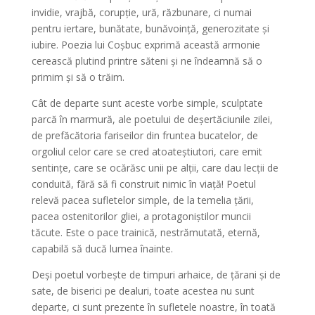
invidie, vrajbă, corupție, ură, răzbunare, ci numai
pentru iertare, bunătate, bunăvoință, generozitate și
iubire. Poezia lui Coșbuc exprimă această armonie
cerească plutind printre săteni și ne îndeamnă să o
primim și să o trăim.
Cât de departe sunt aceste vorbe simple, sculptate
parcă în marmură, ale poetului de deșertăciunile zilei,
de prefăcătoria fariseilor din fruntea bucatelor, de
orgoliul celor care se cred atoateștiutori, care emit
sentințe, care se ocărăsc unii pe alții, care dau lecții de
conduită, fără să fi construit nimic în viață! Poetul
relevă pacea sufletelor simple, de la temelia țării,
pacea ostenitorilor gliei, a protagoniștilor muncii
tăcute. Este o pace trainică, nestrămutată, eternă,
capabilă să ducă lumea înainte.
Deși poetul vorbește de timpuri arhaice, de țărani și de
sate, de biserici pe dealuri, toate acestea nu sunt
departe, ci sunt prezente în sufletele noastre, în toată