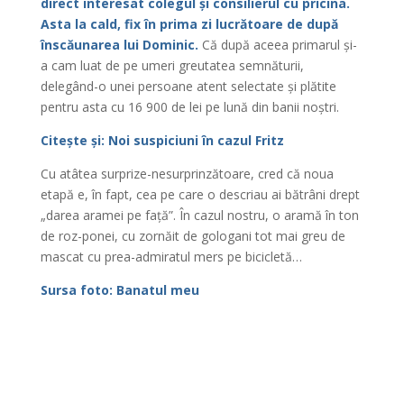
direct interesat colegul și consilierul cu pricina.
Asta la cald, fix în prima zi lucrătoare de după
înscăunarea lui Dominic.
Că după aceea primarul și-
a cam luat de pe umeri greutatea semnăturii,
delegând-o unei persoane atent selectate și plătite
pentru asta cu 16 900 de lei pe lună din banii noștri.
Citește și: Noi suspiciuni în cazul Fritz
Cu atâtea surprize-nesurprinzătoare, cred că noua
etapă e, în fapt, cea pe care o descriau ai bătrâni drept
„darea aramei pe față”. În cazul nostru, o aramă în ton
de roz-ponei, cu zornăit de gologani tot mai greu de
mascat cu prea-admiratul mers pe bicicletă…
Sursa foto: Banatul meu