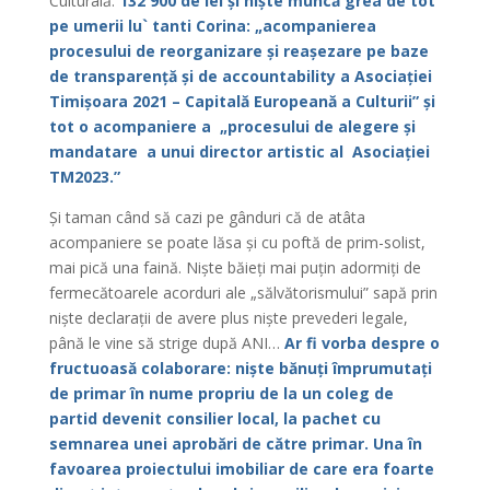
Culturală.
132 900 de lei și niște muncă grea de tot
pe umerii lu` tanti Corina: „acompanierea
procesului de reorganizare și reașezare pe baze
de transparență și de accountability a Asociației
Timișoara 2021 – Capitală Europeană a Culturii” și
tot o acompaniere a „procesului de alegere și
mandatare a unui director artistic al Asociației
TM2023.”
Și taman când să cazi pe gânduri că de atâta
acompaniere se poate lăsa și cu poftă de prim-solist,
mai pică una faină. Niște băieți mai puțin adormiți de
fermecătoarele acorduri ale „sălvătorismului” sapă prin
niște declarații de avere plus niște prevederi legale,
până le vine să strige după ANI…
Ar fi vorba despre o
fructuoasă colaborare: niște bănuți împrumutați
de primar în nume propriu de la un coleg de
partid devenit consilier local, la pachet cu
semnarea unei aprobări de către primar. Una în
favoarea proiectului imobiliar de care era foarte