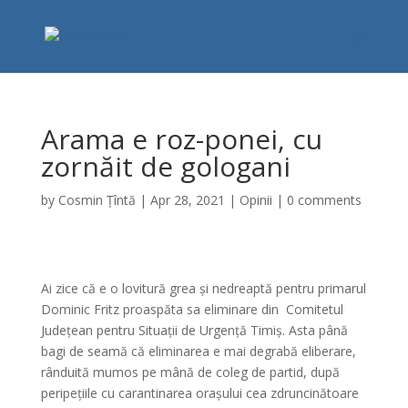
Arama e roz-ponei, cu
zornăit de gologani
by
Cosmin Țîntă
|
Apr 28, 2021
|
Opinii
|
0 comments
Ai zice că e o lovitură grea și nedreaptă pentru primarul
Dominic Fritz proaspăta sa eliminare din Comitetul
Județean pentru Situații de Urgență Timiș. Asta până
bagi de seamă că eliminarea e mai degrabă eliberare,
rânduită mumos pe mână de coleg de partid, după
peripețiile cu carantinarea orașului cea zdruncinătoare