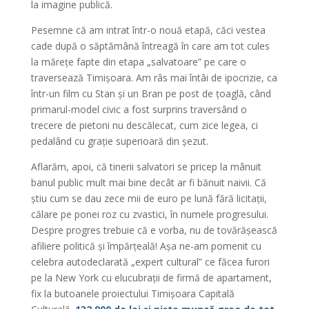
la imagine publică.
Pesemne că am intrat într-o nouă etapă, căci vestea
cade după o săptămână întreagă în care am tot cules
la mărețe fapte din etapa „salvatoare” pe care o
traversează Timișoara. Am râs mai întâi de ipocrizie, ca
într-un film cu Stan și un Bran pe post de țoaglă, când
primarul-model civic a fost surprins traversând o
trecere de pietoni nu descălecat, cum zice legea, ci
pedalând cu grație superioară din șezut.
Aflarăm, apoi, că tinerii salvatori se pricep la mânuit
banul public mult mai bine decât ar fi bănuit naivii. Că
știu cum se dau zece mii de euro pe lună fără licitații,
călare pe ponei roz cu zvastici, în numele progresului.
Despre progres trebuie că e vorba, nu de tovărășească
afiliere politică și împărțeală! Așa ne-am pomenit cu
celebra autodeclarată „expert cultural” ce făcea furori
pe la New York cu elucubrații de firmă de apartament,
fix la butoanele proiectului Timișoara Capitală