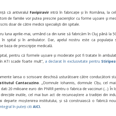
nță că antiviralul
Favipiravir
intră în fabricație și în România, la ce
ii de familie vor putea prescrie pacienţilor cu forme uşoare şi med
is doar de către medicii specialişti din spitale.
ru luna aprilie-mai, urmând ca din iunie să fabricăm în Cluj până la 5
în spital și în ambulator. Dar, apelul nostru este ca populația 
pe baza de prescripție medicală.
pital, pentru că formele ușoare și moderate pot fi tratate în ambulat
 în ATI scade foarte mult”,
a declarat în exclusivitate pentru
Stiripe
mente lansa o scrisoare deschisă usturătoare către conducătorii sta
nstitutul Cantacuzino
. „Domnule Iohannis, domnule Cîțu, cel ma
dati 20 milioane euro din PNRR pentru o fabrica de vaccinuri (…) În l
ecțiile inutile, cel mai bun act de recunoaștere a tradiției din indu
departe moștenirea institutului, și să construiască o fabrică no
ntegral în puteți citi
AICI.