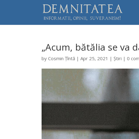
„Acum, bătălia se va da
by
Cosmin Țîntă
|
Apr 25, 2021
|
Știri
|
0 co