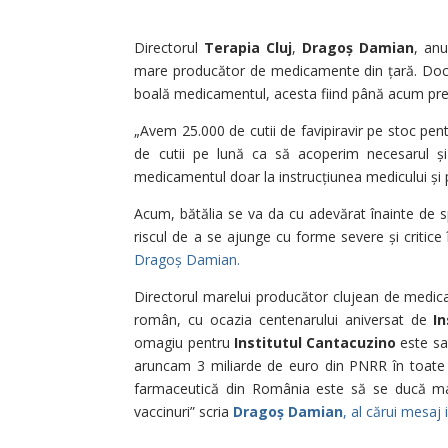
Directorul
Terapia Cluj
,
Dragoș Damian
, anu
mare producător de medicamente din țară. Doctor
boală medicamentul, acesta fiind până acum prescr
„Avem 25.000 de cutii de favipiravir pe stoc pent
de cutii pe lună ca să acoperim necesarul și 
medicamentul doar la instrucțiunea medicului și 
Acum, bătălia se va da cu adevărat înainte de s
riscul de a se ajunge cu forme severe și critice
Dragoș Damian.
Directorul marelui producător clujean de medica
român, cu ocazia centenarului aniversat de
I
omagiu pentru
Institutul Cantacuzino
este sa 
aruncam 3 miliarde de euro din PNRR în toate dir
farmaceutică din România este să se ducă mai 
vaccinuri” scria
Dragoș Damian
, al cărui mesaj i