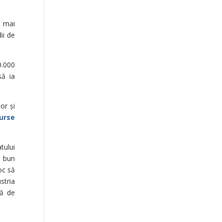
l mai
ii de
0.000
să ia
or și
surse
tului
i bun
oc să
stria
uă de